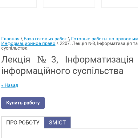
Главная
 \ 
База готовых работ
 \ 
Готовые работы по правовы
Информационное право
 \ 
2207. Лекція №3, Інформатизація т
суспільства
Лекція №3, Інформатизація
інформаційного суспільства
« Назад
Купить работу
ПРО РОБОТУ
ЗМІСТ