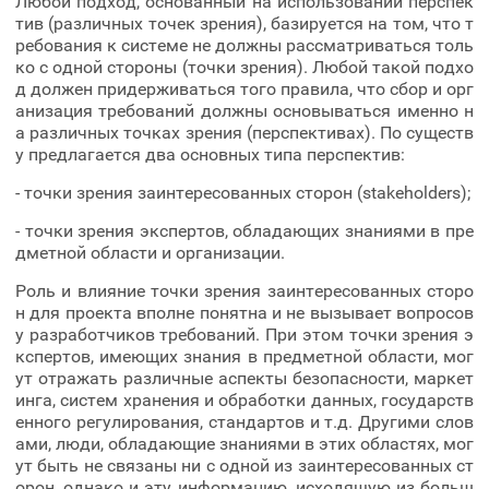
Любой подход, основанный на использовании перспек
тив (различных точек зрения), базируется на том, что т
ребования к системе не должны рассматриваться толь
ко с одной стороны (точки зрения). Любой такой подхо
д должен придерживаться того правила, что сбор и орг
анизация требований должны основываться именно н
а различных точках зрения (перспективах). По существ
у предлагается два основных типа перспектив:
- точки зрения заинтересованных сторон (stakeholders);
- точки зрения экспертов, обладающих знаниями в пре
дметной области и организации.
Роль и влияние точки зрения заинтересованных сторо
н для проекта вполне понятна и не вызывает вопросов
у разработчиков требований. При этом точки зрения э
кспертов, имеющих знания в предметной области, мог
ут отражать различные аспекты безопасности, маркет
инга, систем хранения и обработки данных, государств
енного регулирования, стандартов и т.д. Другими слов
ами, люди, обладающие знаниями в этих областях, мог
ут быть не связаны ни с одной из заинтересованных ст
орон, однако и эту информацию, исходящую из больш