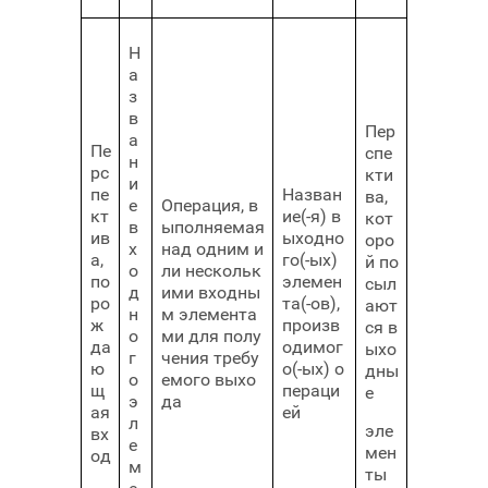
Н
а
з
в
Пер
а
Пе
спе
н
рс
кти
и
пе
Назван
ва,
е
Операция, в
кт
ие(-я) в
кот
в
ыполняемая
ив
ыходно
оро
х
над одним и
а,
го(-ых)
й по
о
ли нескольк
по
элемен
сыл
д
ими входны
ро
та(-ов),
ают
н
м элемента
ж
произв
ся в
о
ми для полу
да
одимог
ыхо
г
чения требу
ю
о(-ых) о
дны
о
емого выхо
щ
пераци
е
э
да
ая
ей
л
эле
вх
е
мен
од
м
ты