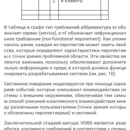
2
я клиента
В таблице в графе тип требований аббревиатура sv обо
значает сервис (service), а nf обозначает нефункционал
ьное требование (non-functional requirement). Как упоми
налось ранее, каждая из перспектив может иметь свой
ства, которые определяют характеристики перспектив
ы с точки зрения проблемной области. Эти свойства яв
ляются важными, поскольку обеспечивают дополните
льную информацию о среде, в которой должна функци
онировать разрабатываемая система (см. рис. 10).
Системное поведение моделируется при помощи сцена
риев событий, которые описывают взаимодействие си
стемы с внешним окружением, обеспечивая тем самы
м способ описания комплексного взаимодействия меж
ду различными пользователями (точки зрения которы
х обозначены перспективами) и системой.
Заключительной стадией метода VORD является разр
аботка документа требований в соответствии с промы