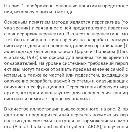
На рис. 1. изображены основные понятия и представле
ния, использующиеся в методе.
Основным понятием метода является перспектива (то
чка зрения) и связанное с ней представление, известно
е как иерархия перспектив. В качестве перспективы мо
жет быть выбрана точка зрения на разрабатываемую
систему отдельного человека, роли или организации [Т
акой подход был использован Дарке и Шанксом (Dark
e, Shanks, 1997) как основа для анализа точек зрения п
ользователей]. На уровне системных требований персп
ективы могут также отражать предназначение самой с
истемы, а также ее частей или подсистем, входящих в
окружение разрабатываемой системы и оказывающих
влияние на ее функционал. Перспективы образуют иер
архию, которая используется для определения границ
системы и помогает процессу анализа.
В качестве иллюстрации вышесказанного, на рис. 2. пр
едставлен предварительный перечень возможных пер
спектив для системы контроля за торможением самол
ета (Aircraft brake and control system - ABCS), полученны