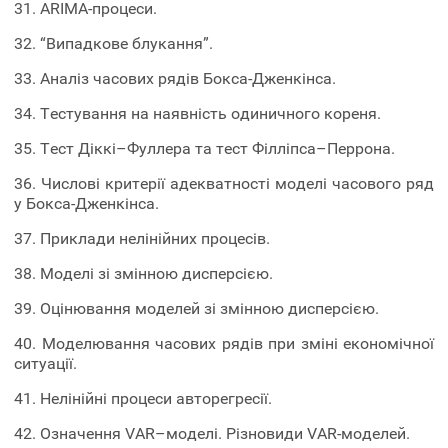
31. ARІMA-процеси.
32. “Випадкове блукання”.
33. Аналіз часових рядів Бокса-Дженкінса.
34. Тестування на наявність одиничного кореня.
35. Тест Діккі–Фуллера та тест Філліпса–Перрона.
36. Числові критерії адекватності моделі часового ряд
у Бокса-Дженкінса.
37. Приклади нелінійних процесів.
38. Моделі зі змінною дисперсією.
39. Оцінювання моделей зі змінною дисперсією.
40. Моделювання часових рядів при зміні економічної
ситуації.
41. Нелінійні процеси авторегресії.
42. Означення VAR–моделі. Різновиди VAR-моделей.