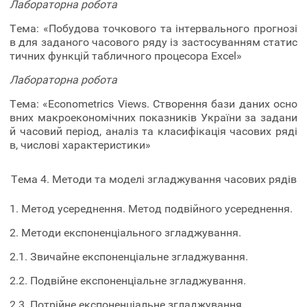
Лабораторна робота
Тема: «Побудова точкового та інтервального прогнозі
в для заданого часового ряду із застосуванням статис
тичних функцій табличного процесора Excel»
Лабораторна робота
Тема: «Econometrics Views. Створення бази даних осно
вних макроекономічних показників України за задани
й часовий період, аналіз та класифікація часових ряді
в, числові характеристики»
Тема 4. Методи та моделі згладжування часових рядів
1. Метод усереднення. Метод подвійного усереднення.
2. Методи експоненціального згладжування.
2.1. Звичайне експоненціальне згладжування.
2.2. Подвійне експоненціальне згладжування.
2.3. Потрійне експоненціальне згладжування.