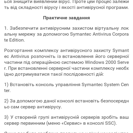
ься знищити виявлений вірус. Проте цей процес залежи
ть від складності вірусу і якості антивірусної програми.
Практичне завдання
1. Забезпечити антивірусним захистом віртуальну лок
альну мережу за допомогою Symantec Antivirus Corpora
te Edition.
Розгортання комплексу антивірусного захисту Symant
ec Antivirus розпочніть із встановлення його серверної
частини під операційною системою Windows 2000 Serve
r. При встановленні серверної частини комплексу необх
ідно дотримуватися такої послідовності дій:
1) Встановіть консоль управління Symantec System Cen
ter.
2) За допомогою даної консолі встановіть безпосередн
ьо сам сервер антивірусу.
3) У створеній групі антивірусній серверів зробіть ваш
сервер первинним (меню «Сервис» в консолі SSC).