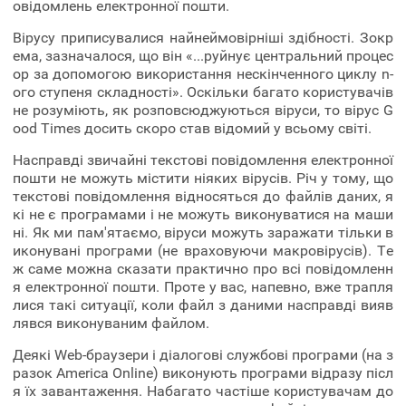
овідомлень електронної пошти.
Вірусу приписувалися найнеймовірніші здібності. Зокр
ема, зазначалося, що він «...руйнує центральний процес
ор за допомогою використання нескінченного циклу n-
ого ступеня складності». Оскільки багато користувачів
не розуміють, як розповсюджуються віруси, то вірус G
ood Times досить скоро став відомий у всьому світі.
Насправді звичайні текстові повідомлення електронної
пошти не можуть містити ніяких вірусів. Річ у тому, що
текстові повідомлення відносяться до файлів даних, я
кі не є програмами і не можуть виконуватися на маши
ні. Як ми пам'ятаємо, віруси можуть заражати тільки в
иконувані програми (не враховуючи макровірусів). Те
ж саме можна сказати практично про всі повідомленн
я електронної пошти. Проте у вас, напевно, вже трапля
лися такі ситуації, коли файл з даними насправді вияв
лявся виконуваним файлом.
Деякі Web-браузери і діалогові службові програми (на з
разок America Online) виконують програми відразу післ
я їх завантаження. Набагато частіше користувачам до