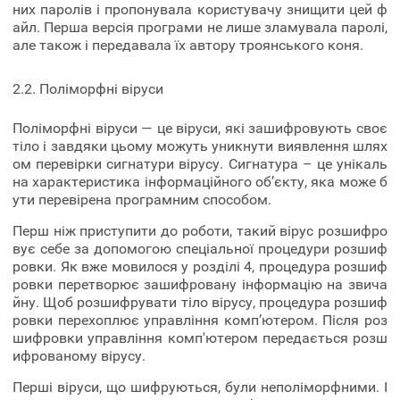
них паролів і пропонувала користувачу знищити цей ф
айл. Перша версія програми не лише зламувала паролі,
але також і передавала їх автору троянського коня.
2.2. Поліморфні віруси
Поліморфні віруси — це віруси, які зашифровують своє
тіло і завдяки цьому можуть уникнути виявлення шлях
ом перевірки сигнатури вірусу. Сигнатура – це унікаль
на характеристика інформаційного об’єкту, яка може б
ути перевірена програмним способом.
Перш ніж приступити до роботи, такий вірус розшифро
вує себе за допомогою спеціальної процедури розшиф
ровки. Як вже мовилося у розділі 4, процедура розшиф
ровки перетворює зашифровану інформацію на звича
йну. Щоб розшифрувати тіло вірусу, процедура розшиф
ровки перехоплює управління комп’ютером. Після роз
шифровки управління комп'ютером передається розш
ифрованому вірусу.
Перші віруси, що шифруються, були неполіморфними. І