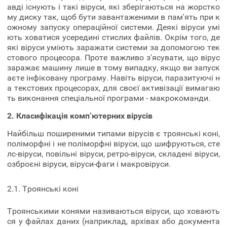
авді існують і такі віруси, які зберігаються на жорстко
му диску так, щоб бути завантаженими в пам'ять при к
ожному запуску операційної системи. Деякі віруси умі
ють ховатися усередині стислих файлів. Окрім того, де
які віруси уміють заражати системи за допомогою тек
стового процесора. Проте важливо з'ясувати, що вірус
заражає машину лише в тому випадку, якщо ви запуск
аєте інфіковану програму. Навіть віруси, паразитуючі н
а текстових процесорах, для своєї активізації вимагаю
ть виконання спеціальної програми - макрокоманди.
2. Класифікація комп’ютерних вірусів
Найбільш поширеними типами вірусів є троянські коні,
поліморфні і не поліморфні віруси, що шифруються, сте
лс-віруси, повільні віруси, ретро-віруси, складені віруси,
озброєні віруси, віруси-фаги і макровіруси.
2.1. Троянські коні
Троянськими конями називаються віруси, що ховають
ся у файлах даних (наприклад, архівах або документа