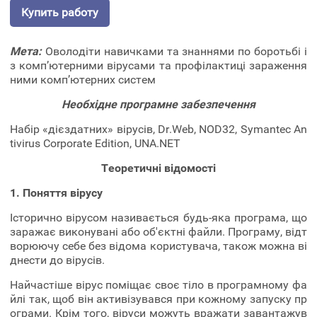
Купить работу
Мета:
Оволодіти навичками та знаннями по боротьбі і
з комп’ютерними вірусами та профілактиці зараження
ними комп’ютерних систем
Необхідне програмне забезпечення
Набір «дієздатних» вірусів, Dr.Web, NOD32, Symantec An
tivirus Corporate Edition, UNA.NET
Теоретичні відомості
1. Поняття вірусу
Історично вірусом називається будь-яка програма, що
заражає виконувані або об'єктні файли. Програму, відт
ворюючу себе без відома користувача, також можна ві
днести до вірусів.
Найчастіше вірус поміщає своє тіло в програмному фа
йлі так, щоб він активізувався при кожному запуску пр
ограми. Крім того, віруси можуть вражати завантажув