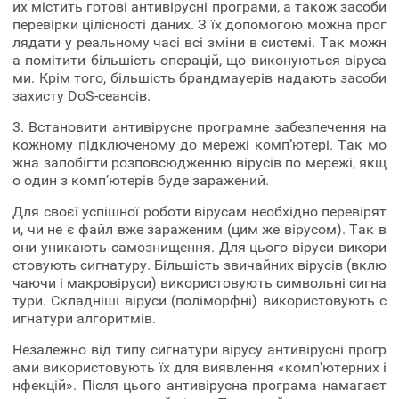
их містить готові антивірусні програми, а також засоби
перевірки цілісності даних. З їх допомогою можна прог
лядати у реальному часі всі зміни в системі. Так можн
а помітити більшість операцій, що виконуються віруса
ми. Крім того, більшість брандмауерів надають засоби
захисту DoS-сеансів.
3. Встановити антивірусне програмне забезпечення на
кожному підключеному до мережі комп’ютері. Так мо
жна запобігти розповсюдженню вірусів по мережі, якщ
о один з комп’ютерів буде заражений.
Для своєї успішної роботи вірусам необхідно перевірят
и, чи не є файл вже зараженим (цим же вірусом). Так в
они уникають самознищення. Для цього віруси викори
стовують сигнатуру. Більшість звичайних вірусів (вклю
чаючи і макровіруси) використовують символьні сигна
тури. Складніші віруси (поліморфні) використовують с
игнатури алгоритмів.
Незалежно від типу сигнатури вірусу антивірусні прогр
ами використовують їх для виявлення «комп'ютерних і
нфекцій». Після цього антивірусна програма намагаєт