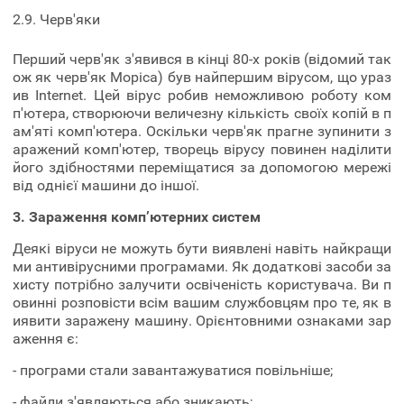
2.9. Черв'яки
Перший черв'як з'явився в кінці 80-х років (відомий так
ож як черв'як Моріса) був найпершим вірусом, що ураз
ив Internet. Цей вірус робив неможливою роботу ком
п'ютера, створюючи величезну кількість своїх копій в п
ам'яті комп'ютера. Оскільки черв'як прагне зупинити з
аражений комп'ютер, творець вірусу повинен наділити
його здібностями переміщатися за допомогою мережі
від однієї машини до іншої.
3. Зараження комп’ютерних систем
Деякі віруси не можуть бути виявлені навіть найкращи
ми антивірусними програмами. Як додаткові засоби за
хисту потрібно залучити освіченість користувача. Ви п
овинні розповісти всім вашим службовцям про те, як в
иявити заражену машину. Орієнтовними ознаками зар
аження є:
- програми стали завантажуватися повільніше;
- файли з'являються або зникають;