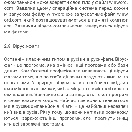
с-компаньйон може зберегти своє тіло у файлі winword.
com. Завдяки цьому операційна система перед кожни
м запуском файлу winword.exe запускатиме файл winw
ord.com, який розташовуватиметься в пам'яті комп'ют
ера. Зазвичай віруси-компаньйони генеруються віруса
ми-фагами.
2.8. Віруси-фаги
Останнім класичним типом вірусів є віруси-фаги. Вірус-
фаг - це програма, яка змінює інші програми або бази
даних. Комп'ютерні професіонали називають ці віруси
фагами тому, що по своїй дії вони нагадують живі мікр
оорганізми. У природі віруси-фаги є особливо шкідлив
ими мікроорганізмами, які заміщають вміст клітини св
оїм власним. Звичайно фаги заміщають текст програм
и своїм власним кодом. Найчастіше вони є генератора
ми вірусів-компаньйонів. Фаги – це найбільш небезпеч
ний вид вірусів. Річ у тому, що вони не тільки розмножу
ються і заражають інші програми, але і прагнуть знищ
ити всі заражені програми.