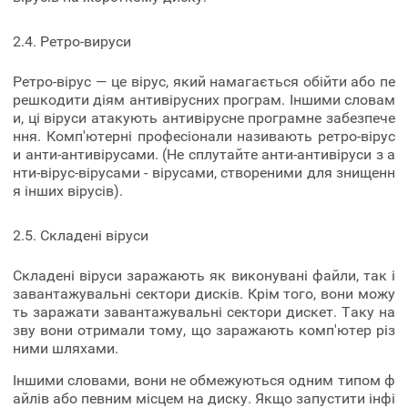
2.4. Ретро-вируси
Ретро-вірус — це вірус, який намагається обійти або пе
решкодити діям антивірусних програм. Іншими словам
и, ці віруси атакують антивірусне програмне забезпече
ння. Комп'ютерні професіонали називають ретро-вірус
и анти-антивірусами. (Не сплутайте анти-антивіруси з а
нти-вірус-вірусами - вірусами, створеними для знищенн
я інших вірусів).
2.5. Складені віруси
Складені віруси заражають як виконувані файли, так і
завантажувальні сектори дисків. Крім того, вони можу
ть заражати завантажувальні сектори дискет. Таку на
зву вони отримали тому, що заражають комп'ютер різ
ними шляхами.
Іншими словами, вони не обмежуються одним типом ф
айлів або певним місцем на диску. Якщо запустити інфі