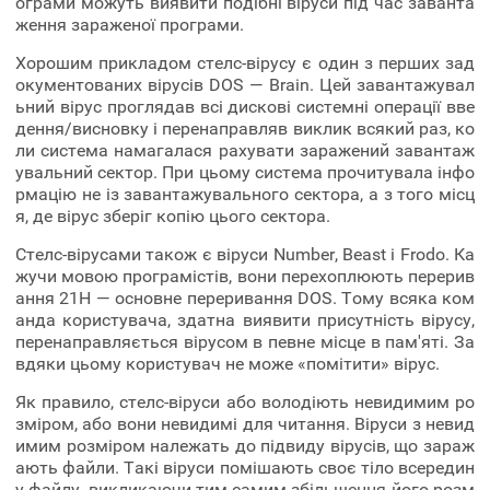
ограми можуть виявити подібні віруси під час заванта
ження зараженої програми.
Хорошим прикладом стелс-вірусу є один з перших зад
окументованих вірусів DOS — Brain. Цей завантажувал
ьний вірус проглядав всі дискові системні операції вве
дення/висновку і перенаправляв виклик всякий раз, ко
ли система намагалася рахувати заражений завантаж
увальний сектор. При цьому система прочитувала інфо
рмацію не із завантажувального сектора, а з того місц
я, де вірус зберіг копію цього сектора.
Стелс-вірусами також є віруси Number, Beast і Frodo. Ка
жучи мовою програмістів, вони перехоплюють перерив
ання 21Н — основне переривання DOS. Тому всяка ком
анда користувача, здатна виявити присутність вірусу,
перенаправляється вірусом в певне місце в пам'яті. За
вдяки цьому користувач не може «помітити» вірус.
Як правило, стелс-віруси або володіють невидимим ро
зміром, або вони невидимі для читання. Віруси з невид
имим розміром належать до підвиду вірусів, що зараж
ають файли. Такі віруси помішають своє тіло всередин
у файлу, викликаючи тим самим збільшення його розм