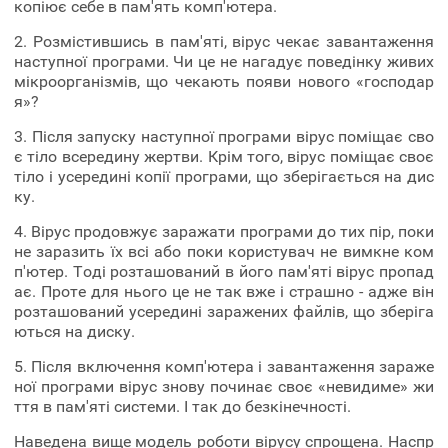
копіює себе в пам'ять комп'ютера.
2. Розмістившись в пам'яті, вірус чекає завантаження
наступної програми. Чи це не нагадує поведінку живих
мікроорганізмів, що чекають появи нового «господар
я»?
3. Після запуску наступної програми вірус поміщає сво
є тіло всередину жертви. Крім того, вірус поміщає своє
тіло і усередині копії програми, що зберігається на дис
ку.
4. Вірус продовжує заражати програми до тих пір, поки
не заразить їх всі або поки користувач не вимкне ком
п'ютер. Тоді розташований в його пам'яті вірус пропад
ає. Проте для нього це не так вже і страшно - адже він
розташований усередині заражених файлів, що зберіга
ються на диску.
5. Після включення комп'ютера і завантаження зараже
ної програми вірус знову починає своє «невидиме» жи
ття в пам'яті системи. І так до безкінечності.
Наведена вище модель роботи вірусу спрощена. Наспр