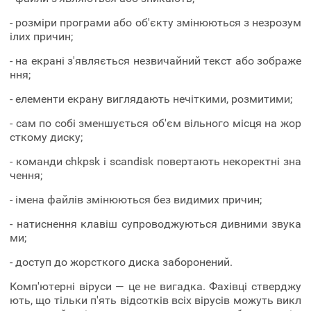
- розміри програми або об'єкту змінюються з незрозум
ілих причин;
- на екрані з'являється незвичайний текст або зображе
ння;
- елементи екрану виглядають нечіткими, розмитими;
- сам по собі зменшується об'єм вільного місця на жор
сткому диску;
- команди chkpsk і scandisk повертають некоректні зна
чення;
- імена файлів змінюються без видимих причин;
- натиснення клавіш супроводжуються дивними звука
ми;
- доступ до жорсткого диска заборонений.
Комп'ютерні віруси — це не вигадка. Фахівці стверджу
ють, що тільки п'ять відсотків всіх вірусів можуть викл