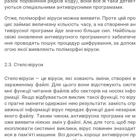
разок порівняння рядків коду), вони все ж таки детект
уються спеціальними антивірусними програмами.
Отже, поліморфні віруси можна виявити. Проте цей про
цес займає величезну кількість часу, а на створення ан
тивірусної програми йде значно більше сил. Найбільш
свіжі оновлення антивірусного програмного забезпече
ння проводять пошук процедур шифрування, за допом
огою якої виявляють поліморфні віруси.
2.3. Стелс-віруси
Стелс-віруси — це віруси, які ховають зміни, створені в
зараженому файлі. Для цього вони відстежують систе
мні функції читання файлів або секторів на носіях інфо
рмації. Якщо відбувається виклик такої функції, то віру
с прагне змінити одержані нею результати: замість спр
авжньої інформації вірус передає функції дані незараж
еного файлу. Таким чином, антивірусна програма не м
оже виявити ніяких змін у файлі. Але, для того, щоб пер
ехоплювати системні виклики, вірус повинен знаходит
ися в пам'яті машини. Всі досить хороші антивірусні пр