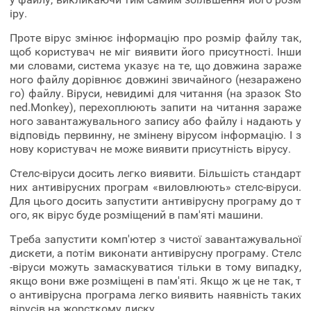
іру.
Проте вірус змінює інформацію про розмір файлу так,
щоб користувач не міг виявити його присутності. Інши
ми словами, система указує на те, що довжина зараже
ного файлу дорівнює довжині звичайного (незаражено
го) файлу. Віруси, невидимі для читання (на зразок Sto
ned.Monkey), перехоплюють запити на читання зараже
ного завантажувального запису або файлу і надають у
відповідь первинну, не змінену вірусом інформацію. І з
нову користувач не може виявити присутність вірусу.
Стелс-віруси досить легко виявити. Більшість стандарт
них антивірусних програм «виловлюють» стелс-віруси.
Для цього досить запустити антивірусну програму до т
ого, як вірус буде розміщений в пам'яті машини.
Треба запустити комп'ютер з чистої завантажувальної
дискети, а потім виконати антивірусну програму. Стелс
-віруси можуть замаскуватися тільки в тому випадку,
якщо вони вже розміщені в пам'яті. Якщо ж це не так, т
о антивірусна програма легко виявить наявність таких
вірусів на жорсткому диску.