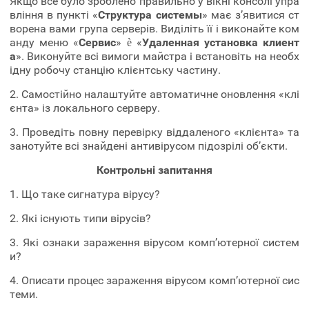
Якщо все було зроблено правильно у вікні консолі упра
вління в пункті «
Структура системы
» має з’явитися ст
ворена вами група серверів. Виділіть її і виконайте ком
анду меню «
Сервис
» è «
Удаленная установка клиент
а
». Виконуйте всі вимоги майстра і встановіть на необх
ідну робочу станцію клієнтську частину.
2. Самостійно налаштуйте автоматичне оновлення «клі
єнта» із локального серверу.
3. Проведіть повну перевірку віддаленого «клієнта» та
занотуйте всі знайдені антивірусом підозрілі об’єкти.
Контрольні запитання
1. Що таке сигнатура вірусу?
2. Які існують типи вірусів?
3. Які ознаки зараження вірусом комп’ютерної систем
и?
4. Описати процес зараження вірусом комп’ютерної сис
теми.