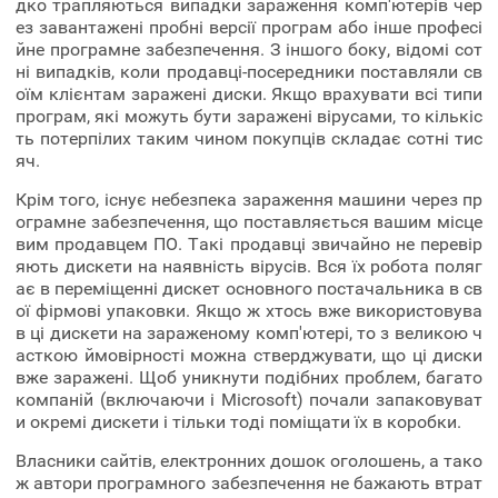
дко трапляються випадки зараження комп'ютерів чер
ез завантажені пробні версії програм або інше професі
йне програмне забезпечення. З іншого боку, відомі сот
ні випадків, коли продавці-посередники поставляли св
оїм клієнтам заражені диски. Якщо врахувати всі типи
програм, які можуть бути заражені вірусами, то кількіс
ть потерпілих таким чином покупців складає сотні тис
яч.
Крім того, існує небезпека зараження машини через пр
ограмне забезпечення, що поставляється вашим місце
вим продавцем ПО. Такі продавці звичайно не перевір
яють дискети на наявність вірусів. Вся їх робота поляг
ає в переміщенні дискет основного постачальника в св
ої фірмові упаковки. Якщо ж хтось вже використовува
в ці дискети на зараженому комп'ютері, то з великою ч
асткою ймовірності можна стверджувати, що ці диски
вже заражені. Щоб уникнути подібних проблем, багато
компаній (включаючи і Microsoft) почали запаковуват
и окремі дискети і тільки тоді поміщати їх в коробки.
Власники сайтів, електронних дошок оголошень, а тако
ж автори програмного забезпечення не бажають втрат