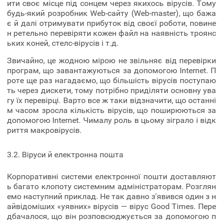
ити своє місце під сонцем через якихось вірусів. Тому
будь-який розробник Web-сайту (Web-master), що бажа
є й далі отримувати прибуток від своєї роботи, повине
н ретельно перевіряти кожен файл на наявність троянс
ьких коней, стелс-вірусів і т.д.
Звичайно, це жодною мірою не звільняє від перевірки
програм, що завантажуються за допомогою Internet. П
роте ще раз нагадаємо, що більшість вірусів поступаю
ть через дискети, тому потрібно приділяти основну ува
гу їх перевірці. Варто все ж таки відзначити, що останні
м часом зросла кількість вірусів, що поширюються за
допомогою Internet. Чималу роль в цьому зіграло і відк
риття макровірусів.
3.2. Віруси й електронна пошта
Корпоративні системи електронної пошти доставляют
ь багато клопоту системним адміністраторам. Розглян
емо наступний приклад. Не так давно з'явився один з н
айвідоміших «уявних» вірусів — вірус Good Times. Пере
дбачалося, що він розповсюджується за допомогою п