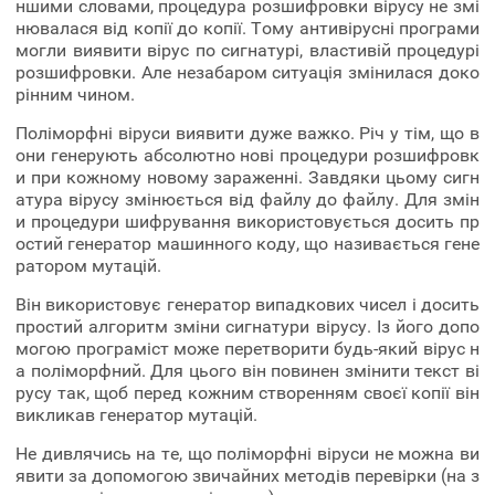
ншими словами, процедура розшифровки вірусу не змі
нювалася від копії до копії. Тому антивірусні програми
могли виявити вірус по сигнатурі, властивій процедурі
розшифровки. Але незабаром ситуація змінилася доко
рінним чином.
Поліморфні віруси виявити дуже важко. Річ у тім, що в
они генерують абсолютно нові процедури розшифровк
и при кожному новому зараженні. Завдяки цьому сигн
атура вірусу змінюється від файлу до файлу. Для змін
и процедури шифрування використовується досить пр
остий генератор машинного коду, що називається гене
ратором мутацій.
Він використовує генератор випадкових чисел і досить
простий алгоритм зміни сигнатури вірусу. Із його допо
могою програміст може перетворити будь-який вірус н
а поліморфний. Для цього він повинен змінити текст ві
русу так, щоб перед кожним створенням своєї копії він
викликав генератор мутацій.
Не дивлячись на те, що поліморфні віруси не можна ви
явити за допомогою звичайних методів перевірки (на з