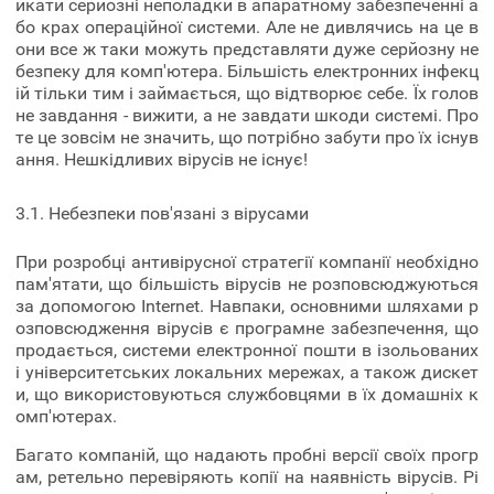
икати серйозні неполадки в апаратному забезпеченні а
бо крах операційної системи. Але не дивлячись на це в
они все ж таки можуть представляти дуже серйозну не
безпеку для комп'ютера. Більшість електронних інфекц
ій тільки тим і займається, що відтворює себе. Їх голов
не завдання - вижити, а не завдати шкоди системі. Про
те це зовсім не значить, що потрібно забути про їх існув
ання. Нешкідливих вірусів не існує!
3.1. Небезпеки пов'язані з вірусами
При розробці антивірусної стратегії компанії необхідно
пам'ятати, що більшість вірусів не розповсюджуються
за допомогою Internet. Навпаки, основними шляхами р
озповсюдження вірусів є програмне забезпечення, що
продається, системи електронної пошти в ізольованих
і університетських локальних мережах, а також дискет
и, що використовуються службовцями в їх домашніх к
омп'ютерах.
Багато компаній, що надають пробні версії своїх прогр
ам, ретельно перевіряють копії на наявність вірусів. Рі