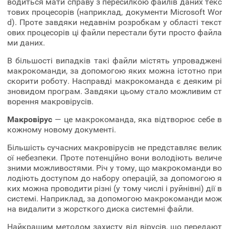
водиться мати справу з пересилкою файлів даних текс
тових процесорів (наприклад, документи Microsoft Wor
d). Проте завдяки недавнім розробкам у області текст
ових процесорів ці файли перестали бути просто файла
ми даних.
В більшості випадків такі файли містять упроваджені
макрокоманди, за допомогою яких можна істотно при
скорити роботу. Насправді макрокоманда є деяким рі
зновидом програм. Завдяки цьому стало можливим ст
ворення макровірусів.
Макровірус
— це макрокоманда, яка відтворює себе в
кожному новому документі.
Більшість сучасних макровірусів не представляє велик
ої небезпеки. Проте потенційно вони володіють величе
зними можливостями. Річ у тому, що макрокоманди во
лодіють доступом до набору операцій, за допомогою я
ких можна проводити різні (у тому числі і руйнівні) дії в
системі. Наприклад, за допомогою макрокоманди мож
на видалити з жорсткого диска системні файли.
Найкращим методом захисту від вірусів, що передают