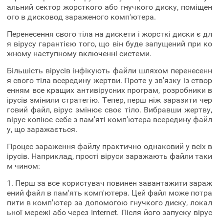
альний сектор жорсткого або гнучкого диску, поміщен
ого в дисковод зараженого комп'ютера.
Перенесення свого тіла на дискети і жорсткі диски є дл
я вірусу гарантією того, що він буде запущений при ко
жному наступному включенні системи.
Більшість вірусів інфікують файли шляхом перенесенн
я свого тіла всередину жертви. Проте у зв'язку із створ
енням все кращих антивірусних програм, розробники в
ірусів змінили стратегію. Тепер, перш ніж заразити чер
говий файл, вірус змінює своє тіло. Вибравши жертву,
вірус копіює себе з пам'яті комп'ютера всередину файл
у, що заражається.
Процес зараження файлу практично однаковий у всіх в
ірусів. Наприклад, прості віруси заражають файли таки
м чином:
1. Перш за все користувач повинен завантажити зараж
ений файл в пам'ять комп'ютера. Цей файл може потра
пити в комп'ютер за допомогою гнучкого диску, локал
ьної мережі або через Internet. Після його запуску вірус