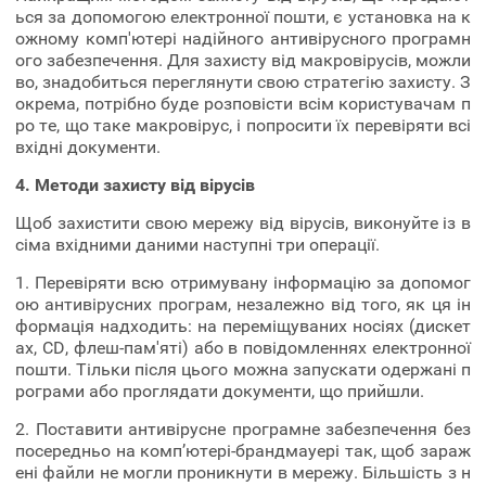
ься за допомогою електронної пошти, є установка на к
ожному комп'ютері надійного антивірусного програмн
ого забезпечення. Для захисту від макровірусів, можли
во, знадобиться переглянути свою стратегію захисту. З
окрема, потрібно буде розповісти всім користувачам п
ро те, що таке макровірус, і попросити їх перевіряти всі
вхідні документи.
4. Методи захисту від вірусів
Щоб захистити свою мережу від вірусів, виконуйте із в
сіма вхідними даними наступні три операції.
1. Перевіряти всю отримувану інформацію за допомог
ою антивірусних програм, незалежно від того, як ця ін
формація надходить: на переміщуваних носіях (дискет
ах, CD, флеш-пам'яті) або в повідомленнях електронної
пошти. Тільки після цього можна запускати одержані п
рограми або проглядати документи, що прийшли.
2. Поставити антивірусне програмне забезпечення без
посередньо на комп’ютері-брандмауері так, щоб зараж
ені файли не могли проникнути в мережу. Більшість з н