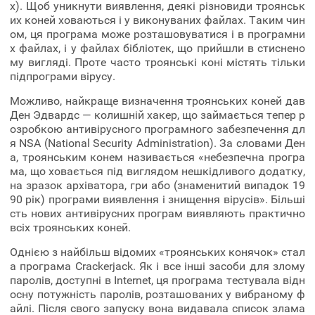
х). Щоб уникнути виявлення, деякі різновиди троянськ
их коней ховаються і у виконуваних файлах. Таким чин
ом, ця програма може розташовуватися і в програмни
х файлах, і у файлах бібліотек, що прийшли в стиснено
му вигляді. Проте часто троянські коні містять тільки
підпрограми вірусу.
Можливо, найкраще визначення троянських коней дав
Ден Эдвардс — колишній хакер, що займається тепер р
озробкою антивірусного програмного забезпечення дл
я NSA (National Security Administration). За словами Ден
а, троянським конем називається «небезпечна програ
ма, що ховається під виглядом нешкідливого додатку,
на зразок архіватора, гри або (знаменитий випадок 19
90 рік) програми виявлення і знищення вірусів». Більші
сть нових антивірусних програм виявляють практично
всіх троянських коней.
Однією з найбільш відомих «троянських конячок» стал
а програма Crackerjack. Як і все інші засоби для злому
паролів, доступні в Internet, ця програма тестувала відн
осну потужність паролів, розташованих у вибраному ф
айлі. Після свого запуску вона видавала список злама