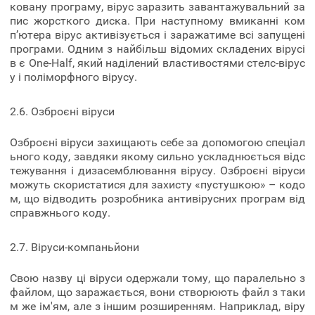
ковану програму, вірус заразить завантажувальний за
пис жорсткого диска. При наступному вмиканні ком
п’ютера вірус активізується і заражатиме всі запущені
програми. Одним з найбільш відомих складених вірусі
в є One-Half, який наділений властивостями стелс-вірус
у і поліморфного вірусу.
2.6. Озброєні віруси
Озброєні віруси захищають себе за допомогою спеціал
ьного коду, завдяки якому сильно ускладнюється відс
тежування і дизасемблювання вірусу. Озброєні віруси
можуть скористатися для захисту «пустушкою» – кодо
м, що відводить розробника антивірусних програм від
справжнього коду.
2.7. Віруси-компаньйони
Свою назву ці віруси одержали тому, що паралельно з
файлом, що заражається, вони створюють файл з таки
м же ім'ям, але з іншим розширенням. Наприклад, віру