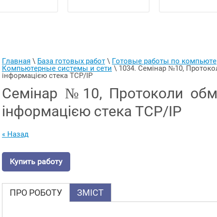
Главная
 \ 
База готовых работ
 \ 
Готовые работы по компьют
Компьютерные системы и сети
 \ 
1034. Семінар №10, Протоко
інформацією стека TCP/IP
Семінар №10, Протоколи обм
інформацією стека TCP/IP
« Назад
Купить работу
ПРО РОБОТУ
ЗМІСТ