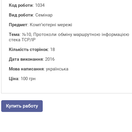
Код роботи
: 1034
Вид роботи
: Семінар
Предмет
: Комп’ютерні мережі
Тема
: №10, Протоколи обміну маршрутною інформацією
стека TCP/IP
Кількість сторінок
: 18
Дата виконання
: 2016
Мова написання
: українська
Ціна
: 100 грн
Купить работу