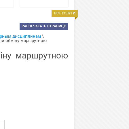
ВСЕ УСЛУГИ
РАСПЕЧАТАТЬ СТРАНИЦУ
ерным дисциплинам
 \ 
ли обміну маршрутною 
іну маршрутною