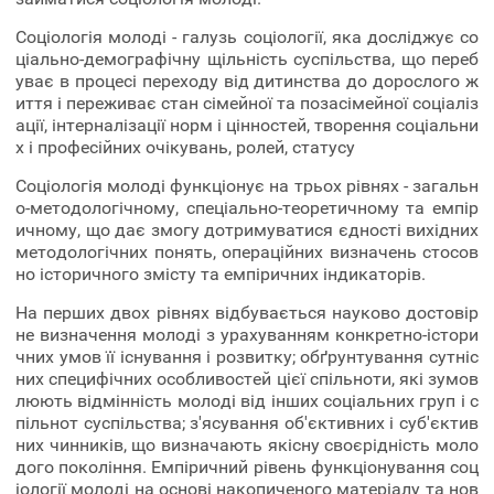
Соціологія молоді - галузь соціології, яка досліджує со
ціально-демографічну щільність суспільства, що переб
уває в процесі переходу від дитинства до дорослого ж
иття і переживає стан сімейної та позасімейної соціаліз
ації, інтерналізації норм і цінностей, творення соціальни
х і професійних очікувань, ролей, статусу
Соціологія молоді функціонує на трьох рівнях - загальн
о-методологічному, спеціально-теоретичному та емпір
ичному, що дає змогу дотримуватися єдності вихідних
методологічних понять, операційних визначень стосов
но історичного змісту та емпіричних індикаторів.
На перших двох рівнях відбувається науково достовір
не визначення молоді з урахуванням конкретно-істори
чних умов її існування і розвитку; обґрунтування сутніс
них специфічних особливостей цієї спільноти, які зумов
люють відмінність молоді від інших соціальних груп і с
пільнот суспільства; з'ясування об'єктивних і суб'єктив
них чинників, що визначають якісну своєрідність моло
дого покоління. Емпіричний рівень функціонування соц
іології молоді на основі накопиченого матеріалу та нов