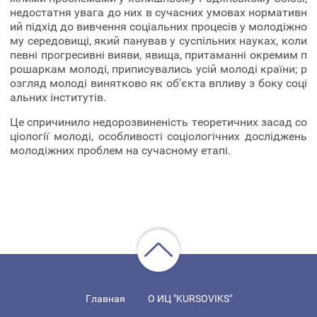
недостатня увага до них в сучасних умовах нормативн
ий підхід до вивчення соціальних процесів у молодіжно
му середовищі, який панував у суспільних науках, коли
певні прогресивні вияви, явища, притаманні окремим п
рошаркам молоді, приписувались усій молоді країни; р
озгляд молоді винятково як об'єкта впливу з боку соці
альних інститутів.
Це спричинило недорозвиненість теоретичних засад со
ціології молоді, особливості соціологічних досліджень
молодіжних проблем на сучасному етапі.
Главная
О ИЦ "KURSOVIKS"