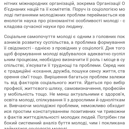
нітних міжнародних організацій, зокрема Організації О
б’єднаних націй та її комітетів. Поруч із соціологією мо
лоді питаннями молодіжних проблем переймається юв
енологія наука про різноманітні особливості молоді - с
кладова сучасної науки про людину.
Соціальне самопочуття молоді є одним з головних пок
азників розвитку суспільства, а проблема формування
її свідомості - однією з провідних у соціології. Дня того
щоб формування молоді відбувалося адекватно суспіл
ьним процесам, необхідно визначити її роль і місце в су
спільстві, з'ясувати її труднощі та проблеми. Серед них
є традиційні -кохання, дружба, пошуки сенсу життя, ств
орення сім'ї тощо. Вирішення багатьох проблем залежи
ть від факторів соціального життя. Йдеться про вибір
професії, життєвого шляху, самовизначення, професійн
у мобільність тощо. Не менш актуальними є здоров'я,
освіта молоді, спілкування її з дорослими й одноліткам
и. Вивчаючи молодіжні проблеми, неможливо обходит
ися простим констатуванням позитивних чи тривожни
х фактів життєдіяльності молодих людей. Потрібен гли
бокий системний аналіз буття молоді, чим і покликана
займатися соціологія молоді.