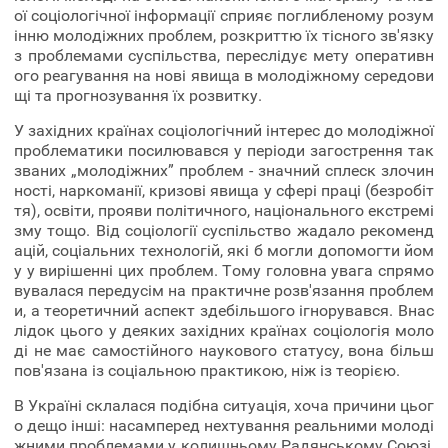
ої соціологічної інформації сприяє поглибленому розум
інню молодіжних проблем, розкриттю їх тісного зв'язку
з проблемами суспільства, переслідує мету оперативн
ого реагування на нові явища в молодіжному середови
щі та прогнозування їх розвитку.
У західних країнах соціологічний інтерес до молодіжної
проблематики посилювався у періоди загострення так
званих „молодіжних” проблем - значний сплеск злочин
ності, наркоманії, кризові явища у сфері праці (безробіт
тя), освіти, прояви політичного, національного екстремі
зму тощо. Від соціології суспільство жадало рекоменд
ацій, соціальних технологій, які б могли допомогти йом
у у вирішенні цих проблем. Тому головна увага спрямо
вувалася передусім на практичне розв'язання проблем
и, а теоретичний аспект здебільшого ігнорувався. Внас
лідок цього у деяких західних країнах соціологія моло
ді не має самостійного наукового статусу, вона більш
пов'язана із соціальною практикою, ніж із теорією.
В Україні склалася подібна ситуація, хоча причини цьог
о дещо інші: насамперед нехтування реальними молоді
жними проблемами у колишньому Радянському Союзі,