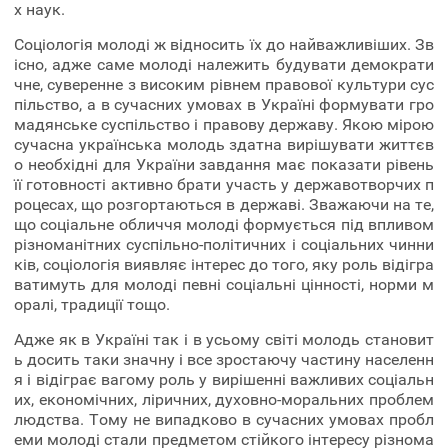
х наук.
Соціологія молоді ж відносить їх до найважливіших. Зв
існо, адже саме молоді належить будувати демократи
чне, суверенне з високим рівнем правової культури сус
пільство, а в сучасних умовах в Україні формувати гро
мадянське суспільство і правову державу. Якою мірою
сучасна українська молодь здатна вирішувати життєв
о необхідні для України завдання має показати рівень
її готовності активно брати участь у державотворчих п
роцесах, що розгортаються в державі. Зважаючи на те,
що соціальне обличчя молоді формується під впливом
різноманітних суспільно-політичних і соціальних чинни
ків, соціологія виявляє інтерес до того, яку роль відігра
ватимуть для молоді певні соціальні цінності, норми м
оралі, традиції тощо.
Адже як в Україні так і в усьому світі молодь становит
ь досить таки значну і все зростаючу частину населенн
я і відіграє вагому роль у вирішенні важливих соціальн
их, економічних, ліричних, духовно-моральних проблем
людства. Тому не випадково в сучасних умовах пробл
еми молоді стали предметом стійкого інтересу різнома