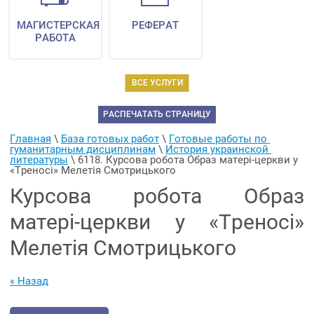
МАГИСТЕРСКАЯ
РЕФЕРАТ
РАБОТА
ВСЕ УСЛУГИ
РАСПЕЧАТАТЬ СТРАНИЦУ
Главная
 \ 
База готовых работ
 \ 
Готовые работы по 
гуманитарным дисциплинам
 \ 
История украинской 
литературы
 \ 
6118. Курсова робота Образ матері-церкви у 
«Треносі» Мелетія Смотрицького
Курсова робота Образ
матері-церкви у «Треносі»
Мелетія Смотрицького
« Назад