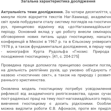
Загальна характеристика дослідження
Актуальність теми дослідження.
За чотири десятиліття, 
минули після відкриття текстів Наг-Хаммаді, академічн
світ зумів побудувати сталу систему поглядів на гностич
рух, принципово відмінну від «до-Нагхаммадійськог
періоду. Основний вклад у цю роботу внесли семінарсь
обговорення нових питань щодо гностицизму, накшта
конференцій в Мессіні в 1967 р. та в Єльскому університ
1978 р, а також фундаментальні дослідження, в першу чер
- монографія Курта Рудольфа «Гнозис: Природа
походження гностицизму». [41, с. 204-275]
Проведена праця допомогла принципово оновити погля
на діяльність релігійних рухів, що умовно об'єднують п
назвою «гностичних сект», а також на природу і розвит
раннього християнства.
Оновлена модель гностицизму потребує усвідомлення
рефлексії від академічного релігієзнавства, однак сучас
пост-радянські праці на тему пост-нагхамадійського пері
вивчення гностицизму є досить рідкісними. Особли
можна виділити роботи Є.В. Афонасія, проте він приділ