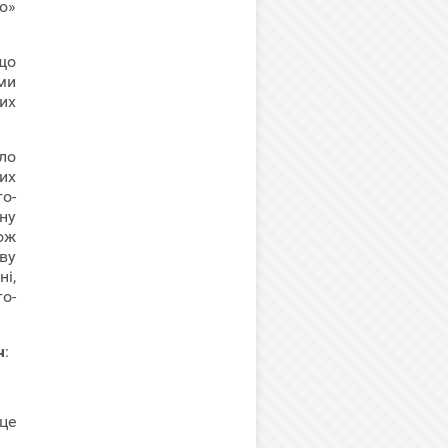
о»
що
ми
их
ло
их
то-
ну
ож
ову
ні,
о-
ч
:
сце