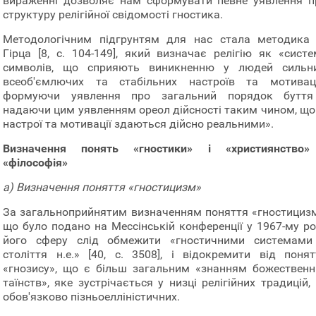
вираженні дозволяє нам сформувати певне уявлення п
структуру релігійної свідомості гностика.
Методологічним підгрунтям для нас стала методика 
Гірца [8, с. 104-149], який визначає релігію як «систе
символів, що сприяють виникненню у людей сильни
всеоб'ємлючих та стабільних настроїв та мотиваці
формуючи уявлення про загальний порядок буття
надаючи цим уявленням ореол дійсності таким чином, що 
настрої та мотивації здаються дійсно реальними».
Визначення понять «гностики» і «християнство»
«філософія»
а) Визначення поняття «гностицизм»
За загальноприйнятим визначенням поняття «гностицизм
що було подано на Мессінській конференції у 1967-му роц
його сферу слід обмежити «гностичними системами 
століття н.е.» [40, с. 3508], і відокремити від понят
«гнозису», що є більш загальним «знанням божественн
таїнств», яке зустрічається у низці релігійних традицій,
обов'язково пізньоелліністичних.