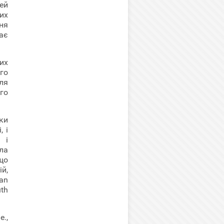
ей
их
ня
ає
их
го
ля
го
ки
 і
 і
ла
що
й,
ian
uth
е.,