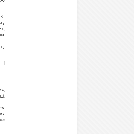
ро
К.
му
х,
й,
 і
ці
 і
»,
і,
II
тя
их
 не