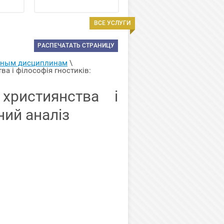
ВСЕ УСЛУГИ
РАСПЕЧАТАТЬ СТРАНИЦУ
арным дисциплинам
 \ 
а і філософія гностиків: 
християнства і
ний аналіз