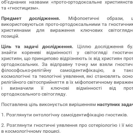
об'єднаних назвами «прото-ортодоксальне християнств
та «гностицизм».
Предмет дослідження.
Міфопоетичні образи, 
використовуються прото-ортодоксальними та гностични
християнами для вираження ключових світоглядн
позицій.
Ціль та задачі дослідження.
Ціллю дослідження бу
знайти кореневі відмінності у світогляді гностичн
християн, що принципово відрізняють іх від християн про
ортодоксальних. За відправну точку ми взяли гностич
філософсько-релігійну самоідентифікацію, а так
космологічні та теологічні уявлення, які становлять осн
релігійного світосприйняття в їх міфопоетичному виражен
і визначили її ключові відмінності від прот
ортодоксального світогляду.
Поставлена ціль виконується вирішенням
наступних зада
1. Розглянути онтологічну самоідентифікацію гностиків.
2. Розглянути гностичні уявлення про сотеріологію і її мі
в космологічному процесі.