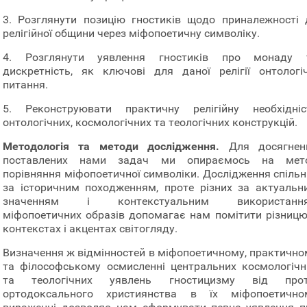
3. Розглянути позицію гностиків щодо приналежності 
релігійної общини через міфопоетичну символіку.
4. Розглянути уявлення гностиків про монаду 
дискретність, як ключові для даної релігії онтологіч
питання.
5. Реконструювати практичну релігійну необхідніс
онтологічних, космологічних та теологічних конструкцій.
Методологія та методи дослідження.
Для досягнен
поставлених нами задач ми опираємось на мет
порівняння міфопоетичної символіки. Дослідження спільн
за історичним походженням, проте різних за актуальн
значенням і контекстуальним використанн
міфопоетичних образів допомагає нам помітити різницю
контекстах і акцентах світогляду.
Визначення ж відмінностей в міфопоетичному, практично
та філософському осмисленні центральних космологічн
та теологічних уявлень гностицизму від прот
ортодоксального християнства в їх міфопоетично