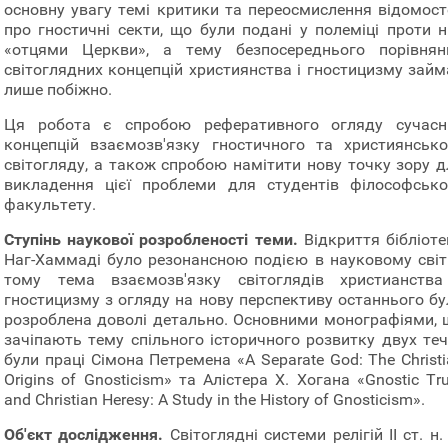
основну увагу темі критики та переосмислення відомост
про гностичні секти, що були подані у полеміці проти н
«отцями Церкви», а тему безпосереднього порівнян
світоглядних концепцій християнства і гностицизму займ
лише побіжно.
Ця робота є спробою реферативного огляду сучасн
концепцій взаємозв'язку гностичного та християнсько
світогляду, а також спробою намітити нову точку зору д
викладення цієї проблеми для студентів філософсько
факультету.
Ступінь наукової розробленості теми.
Відкриття бібліоте
Наг-Хаммаді було резонансною подією в науковому світі,
тому тема взаємозв'язку світоглядів христианства
гностицизму з огляду на нову перспективу останнього бу
розроблена доволі детально. Основними монографіями, 
зачіпають тему спільного історичного розвитку двух течі
були праці Сімона Петремена «A Separate God: The Christ
Origins of Gnosticism» та Алістера Х. Хогана «Gnostic Tr
and Christian Heresy: A Study in the History of Gnosticism».
Об'єкт дослідження.
Світоглядні системи релігій II ст. н. 