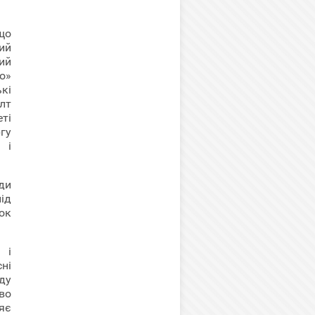
що
ий
ний
о»
кі
лт
еті
гу
 і
ди
ід
ок
 і
ні
оду
во
яє