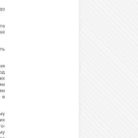
до
та
ні
ть
ня
од
их
им
ям
 в
му
их
о-
му