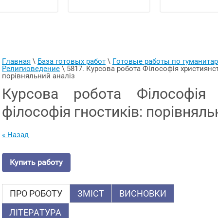
Главная
 \ 
База готовых работ
 \ 
Готовые работы по гуманит
Религиоведение
 \ 
5817. Курсова робота Філософія християнств
порівняльний аналіз
Курсова робота Філософія 
філософія гностиків: порівняль
« Назад
Купить работу
ПРО РОБОТУ
ЗМІСТ
ВИСНОВКИ
ЛІТЕРАТУРА