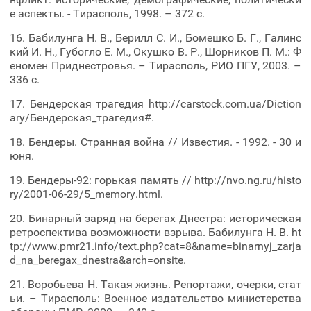
е аспекты. - Тирасполь, 1998. – 372 c.
16. Бабилунга Н. В., Берилл С. И., Бомешко Б. Г., Галинс
кий И. Н., Губогло Е. М., Окушко В. Р., Шорников П. М.: Ф
еномен Приднестровья. – Тирасполь, РИО ПГУ, 2003. –
336 с.
17. Бендерская трагедия http://carstock.com.ua/Diction
ary/Бендерская_трагедия#.
18. Бендеры. Странная война // Известия. - 1992. - 30 и
юня.
19. Бендеры-92: горькая память // http://nvo.ng.ru/histo
ry/2001-06-29/5_memory.html.
20. Бинарный заряд на берегах Днестра: историческая
ретроспектива возможноcти взрыва. Бабилунга Н. В. ht
tp://www.pmr21.info/text.php?cat=8&name=binarnyj_zarja
d_na_beregax_dnestra&arch=onsite.
21. Воробьева Н. Такая жизнь. Репортажи, очерки, стат
ьи. – Тирасполь: Военное издательство министерства