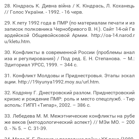
28. Кіндрась К. Дивна війна / К. Кіндрась, Л. Коханець
// Голос України. - 1992. - 16 черв.
29. К лету 1992 года в ПМР (по материалам печати и из
записок полковника Чернобривого В. Н.). Сайт 14-ой Гв
ардейской Общевойсковой Армии. http://oa-14.narod.r
u/kletu.htm.
30. Конфликты в современной России (проблемы анал
иза и регулирования) / Под ред. Е. Н. Степанова. – М.:
Эдиториал УРСС, 1999. – 344 с.
31. Конфликт Молдовы и Приднестровья. Этапы эскал
ации. http://19iyunya1992.moy.su/url.htm.
32. Кодряну Г. Днестровский разлом. Приднестровский
кризис и рождение ПМР: роль и место спецслужб. - Тир
асполь: ГИПП «Типар», 2002. – 386 c.
33. Лебедева М. М. Межэтнические конфликты на рубе
же веков (методологический аспект) // МЭи МО. – 200
0. - № 5. – С. 31-39.