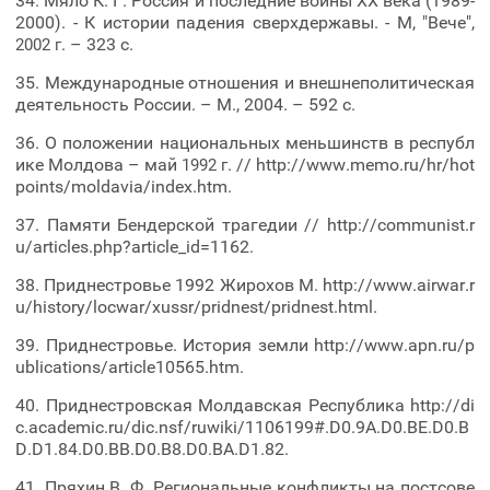
34. Мяло К. Г. Россия и последние войны XX века (1989-
2000). - К истории падения сверхдержавы. - М, "Вече",
. – 323 с.
2002 г
35. Международные отношения и внешнеполитическая
деятельность России. – М., 2004. – 592 с.
36. О положении национальных меньшинств в республ
ике Молдова – май
. // http://www.memo.ru/hr/hot
1992 г
points/moldavia/index.htm.
37. Памяти Бендерской трагедии // http://communist.r
u/articles.php?article_id=1162.
38. Приднестровье 1992 Жирохов М. http://www.airwar.r
u/history/locwar/xussr/pridnest/pridnest.html.
39. Приднестровье. История земли http://www.apn.ru/p
ublications/article10565.htm.
40. Приднестровская Молдавская Республика http://di
c.academic.ru/dic.nsf/ruwiki/1106199#.D0.9A.D0.BE.D0.B
D.D1.84.D0.BB.D0.B8.D0.BA.D1.82.
41. Пряхин В. Ф. Региональные конфликты на постсове