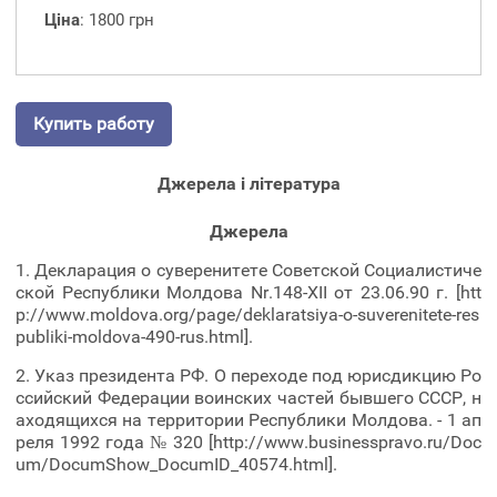
Ціна
: 1800 грн
Купить работу
Джерела і література
Джерела
1. Декларация о суверенитете Советской Социалистиче
ской Республики Молдова Nr.148-XII от 23.06.90 г. [htt
p://www.moldova.org/page/deklaratsiya-o-suverenitete-res
publiki-moldova-490-rus.html].
2. Указ президента РФ. О переходе под юрисдикцию Ро
ссийский Федерации воинских частей бывшего СССР, н
аходящихся на территории Республики Молдова. - 1 ап
реля 1992 года № 320 [http://www.businesspravo.ru/Doc
um/DocumShow_DocumID_40574.html].