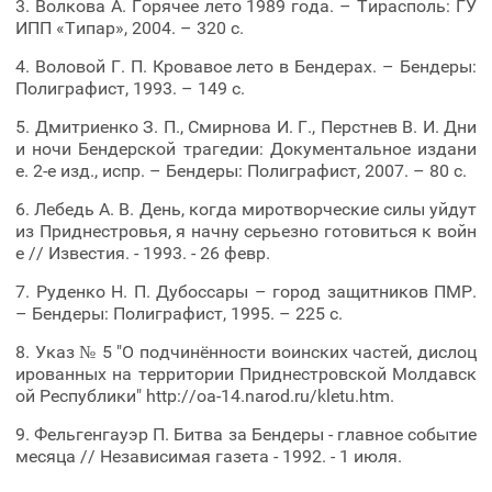
3. Волкова А. Горячее лето 1989 года. – Тирасполь: ГУ
ИПП «Типар», 2004. – 320 с.
4. Воловой Г. П. Кровавое лето в Бендерах. – Бендеры:
Полиграфист, 1993. – 149 с.
5. Дмитриенко З. П., Смирнова И. Г., Перстнев В. И. Дни
и ночи Бендерской трагедии: Документальное издани
е. 2-е изд., испр. – Бендеры: Полиграфист, 2007. – 80 с.
6. Лебедь А. В. День, когда миротворческие силы уйдут
из Приднестровья, я начну серьезно готовиться к войн
е // Известия. - 1993. - 26 февр.
7. Руденко Н. П. Дубоссары – город защитников ПМР.
– Бендеры: Полиграфист, 1995. – 225 с.
8. Указ № 5 "О подчинённости воинских частей, дислоц
ированных на территории Приднестровской Молдавск
ой Республики" http://oa-14.narod.ru/kletu.htm.
9. Фельгенгауэр П. Битва за Бендеры - главное событие
месяца // Независимая газета - 1992. - 1 июля.