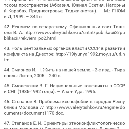
тском пространстве (Абхазия, Южная Осетия, Нагорны
й Карабах, Приднестровье, Таджикистан). – М.: ГНОМ
и Д, 1999. – 344 с.
42. Реквием по сепаратизму. Официальный сайт Тишк
ова В. А. http://www.valerytishkov.ru/cntnt/publikacii3/pu
blikacii/rekviem_po2.html.
43. Роль центральных органов власти СССР в развитии
конфликта на Днестре: http://19iyunya1992.moy.su/url.h
tm.
44. Смирнов И. Н. Жить на нашей земле. - 2-е изд. - Тира
споль: Литер, 2005. - 240 с.
45. Смоленский В. Г. Национальные конфликты в СССР
и СНГ (1985-1992 годы). – Улан- Удэ, 1996.
46. Степанов В. Проблема ксенофобии в городах Респу
блики Молдова // http://www.valerytishkov.ru/engine/do
cuments/document1170.doc.
47. Степанов Е. И. Ориентиры этноконфликтологическо
го мониторинга // Социальные конфликты. Выпуск 3. –