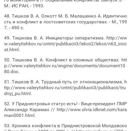
М.: ИС РАН, - 1993.
48. Тишков В. А. Олкотт М. Б. Малашенко А. Идентично
сть и конфликт в постсоветских государствах. - М., 199
7. - 490 с.
49. Тишкова В. А. Инициаторы cепаратизма. http://ww
w.valerytishkov.ru/cntnt/publikacii3/lekcii2/lekcii/n63_inici
at.html.
50. Тишкова В. А. Конфликт в сложных обществах. htt
p://www.valerytishkov.ru/engine/documents/document10
80.doc.
51. Тишков В. А. Трудный путь от этнонационализма. h
ttp://www.valerytishkov.ru/cntnt/publikacii3/publikacii/tru
dnyj_pu.html.
52. У Приднестровья статус есть! - Вице-президент ПМР
Александр Караман // http://www.olvia.idknet.com/kara
man0001.html.
53. Хроника конфликта в Приднестровской Молдавско