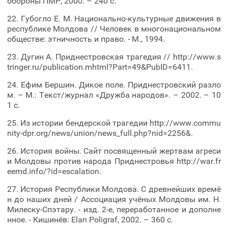
обороны ПМР, 2000. – 240 с.
22. Губогло Е. М. Национально-культурные движения в
республике Молдова // Человек в многонациональном
обществе: этничность и право. - М., 1994.
23. Дугин А. Приднестровская трагедия // http://www.s
tringer.ru/publication.mhtml?Part=49&PubID=6411.
24. Ефим Бершин. Дикое поле. Приднестровский разло
м. – М.: Текст/журнал «Дружба народов». – 2002. – 10
1 с.
25. Из истории бендерской трагедии http://www.commu
nity-dpr.org/news/union/news_full.php?nid=2256&.
26. История войны. Сайт посвященный жертвам агреси
и Молдовы против народа Приднестровья http://war.fr
eemd.info/?id=escalation.
27. История Республики Молдова. С древнейших времё
н до наших дней / Ассоциация учёных Молдовы им. Н.
Милеску-Спэтару. - изд. 2-е, переработанное и дополне
нное. - Кишинёв: Elan Poligraf, 2002. – 360 с.