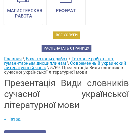
МАГИСТЕРСКАЯ
РЕФЕРАТ
РАБОТА
ВСЕ УСЛУГИ
РАСПЕЧАТАТЬ СТРАНИЦУ
Главная
 \ 
База готовых работ
 \ 
Готовые работы по 
гуманитарным дисциплинам
 \ 
Современный украинский 
литературный язык
 \ 
5769. Презентація Види словників 
сучасної української літературної мови
Презентація Види словників
сучасної української
літературної мови
« Назад