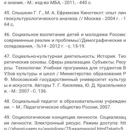
е знание. - М.: изд-во МБА, - 2011, - 440 с.
45. Слышкин Г. Г., М. А. Ефремова Кинотекст: опыт лин
гвокультурологического анализа // Москва - 2004 г. - 1
64 с,
46. Социальное воспитание детей и молодежи России:
современные реалии и проблемы//Демографические и
сследования, - №14 - 2012 г. - с. 15-19.
47. Социально-культурная деятельность: История. Тео
ретические основы. Сферы реализации. Субъекты. Ресу
рсы. Технологии: Учебная программа для студентов В
УЗов культуры и школ / Министерство образования Р
Ф. Московский государственный университет культур
ы и искусств. Авторы Т. Г. Киселева, Ю. Д. Красильнико
в. - М.: 2007 - С. 136.
48. Социальный педагог в образовательном учрежден
ии. – М.: Педагогическое общество России, 2007.
49. Социологические концепции личности. Социализац
ия личности. Электронный ресурс. Режим доступа: htt
p://shpori-vsem.ru/sociology/75-examsociol.html?start=9.