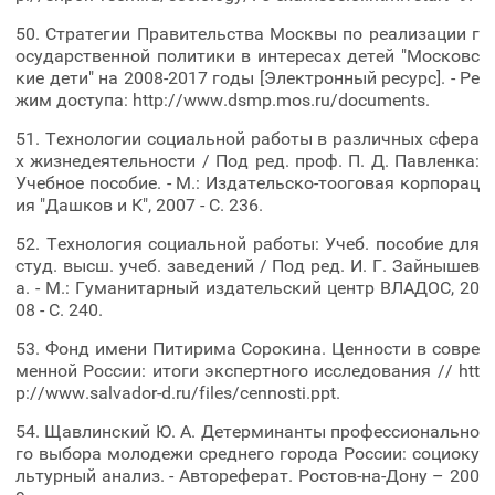
50. Стратегии Правительства Москвы по реализации г
осударственной политики в интересах детей "Московс
кие дети" на 2008-2017 годы [Электронный ресурс]. - Ре
жим доступа: http://www.dsmp.mos.ru/documents.
51. Технологии социальной работы в различных сфера
х жизнедеятельности / Под ред. проф. П. Д. Павленка:
Учебное пособие. - М.: Издательско-тооговая корпорац
ия "Дашков и К", 2007 - С. 236.
52. Технология социальной работы: Учеб. пособие для
студ. высш. учеб. заведений / Под ред. И. Г. Зайнышев
а. - М.: Гуманитарный издательский центр ВЛАДОС, 20
08 - С. 240.
53. Фонд имени Питирима Сорокина. Ценности в совре
менной России: итоги экспертного исследования // htt
p://www.salvador-d.ru/files/cennosti.ppt.
54. Щавлинский Ю. А. Детерминанты профессионально
го выбора молодежи среднего города России: социоку
льтурный анализ. - Автореферат. Ростов-на-Дону – 200