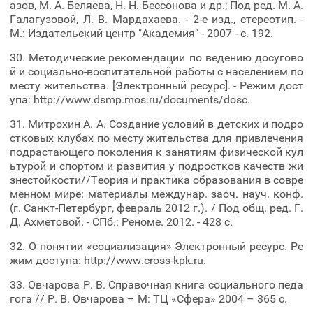
азов, М. А. Беляева, H. H. Бессонова и др.; Под ред. М. А.
Галагузовой, Л. В. Мардахаева. - 2-е изд., стереотип. -
М.: Издательский центр "Академия" - 2007 - с. 192.
30. Методические рекомендации по ведению досугово
й и социально-воспитательной работы с населением по
месту жительства. [Электронный ресурс]. - Режим дост
упа: http://www.dsmp.mos.ru/documents/dosc.
31. Митрохин А. А. Создание условий в детских и подро
стковых клубах по месту жительства для привлечения
подрастающего поколения к занятиям физической кул
ьтурой и спортом и развития у подростков качеств жи
знестойкости//Теория и практика образования в совре
менном мире: материалы междунар. заоч. науч. конф.
(г. Санкт-Петербург, февраль 2012 г.). / Под общ. ред. Г.
Д. Ахметовой. - СПб.: Реноме. 2012. - 428 с.
32. О понятии «социализация» Электронный ресурс. Ре
жим доступа: http://www.cross-kpk.ru.
33. Овчарова Р. В. Справочная книга социального педа
гога // Р. В. Овчарова – М: ТЦ «Сфера» 2004 – 365 с.