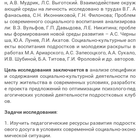
н, А.В. Мудрик, Л.С. Выготский. Взаимодействие окруж
ающей среды на личность исследовано в трудах В.Г. А
фанасьева, С.Н. Иконниковой, Г.Н. Филонова; Проблем
ы современного социального воспитания анализирова
ли: В.З. Вульфов, Г.П. Давыдова, Л.Е. Никитина; пробле
мы формирования новой среды развития – А.С. Черны
ша, Ю.А. Лунев, Л.И. Акатов. Социально-культурные асп
екты воспитания подростков и молодежи раскрыты в
работах М.А. Ариарского, А.С. Запесоцкого, А.А. Сукало,
И.В. Шубиной, Б.А. Титова, Г.И. Фроловой и др. авторов.
Цель исследования заключается в
анализе специфики
и содержания социально-культурной деятельности по
месту жительства в современных условиях, разработк
е проекта предложений по оптимизации психолого-пед
агогических условий деятельности подростковых клуб
ов.
Задачи исследования
:
1. Изучить педагогические ресурсы развития подростк
ового досуга в условиях современной социально-эконо
мической ситуации.