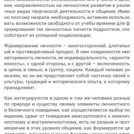
ени, направленностью на личностное развитие в разли
чных видах творческой деятельности и общения. Имен
но поэтому назрела необходимость активнее использо
вать возможности свободного от учебы времени для ф
ормирования тех личностных качеств подростков, спо
собствуют их успешной социализации.
Формирование личности – многосторонний, длительн
ый и противоречивый процесс. В нем соединяются неп
овторимость личности, ее индивидуальность, «единств
енность», с одной стороны, а с другой – включенность
в целое, в семью, в группу, социум. Каждый человек ун
икален, но он же представляет собой частичку своей к
ультуры, традиций и исторического опыта, к которому
принадлежит.
Как интегрируются в одном и том же человеке разные
по природе и существу своему элементы личностного
и безличного поведения, как осуществляется выбор по
ведения, сдвиг от поведения межгруппового к межлич
ностному и внутриличностному, есть ли разрыв и прот
иворечие в этих уровнях общения, как формируется це
лостность личности и какие факторы оказывают влия