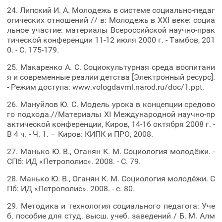
24. Липский И. А. Молодежь в системе социально-педаг
огических отношений // в: Молодежь в XXI веке: социа
льное участие: материалы Всероссийской научно-прак
тической конференции 11-12 июля 2000 г. - Тамбов, 201
0. - С. 175-179.
25. Макаренко А. С. Социокультурная среда воспитани
я и современные реалии детства [Электронный ресурс].
- Режим доступа: www.vologdavml.narod.ru/doc/1.ppt.
26. Мануйлов Ю. С. Модель урока в концепции средово
го подхода.//Материалы XI Международной научно-пр
актической конференции, Киров, 14-16 октября 2008 г. -
В 4 ч. - Ч. 1. – Киров: КИПК и ПРО, 2008.
27. Манько Ю. В., Оганян К. М. Социология молодёжи. -
СПб: ИД «Петрополис». 2008. - С. 79.
28. Манько Ю. В., Оганян К. М. Социология молодёжи. С
Пб: ИД «Петрополис». 2008. - с. 80.
29. Методика и технология социального педагога: Уче
б. пособие для студ. высш. учеб. заведений / Б. М. Алм