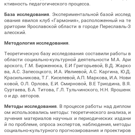
ктивность педагогического процесса.
База исследования
. Экспериментальной базой исслед
ования явился клуб «Гармония», расположенный на те
рритории Ярославской области в городе Переславль-З
алесский.
Методология исследования
.
Теоретическую базу исследования составили работы в
области социально-культурной деятельности М.А. Ари
арского, Г.М. Бирженюка, Е.И Григорьевой, В.Д. Жарко
ва, А.С. Запесоцкого, И.А. Ивлиевой, А.С. Каргина, Ю.Д.
Красильникова, Т.Г. Киселевой, А.П. Маркова, И.А. Нови
ковой, О.Л. Орлова, Е.И. Смирновой, В.Е Триодина, В.Я.
Суртаева, Б.А. Титова, Г.Л. Тульчинского, Н.Н. Ярошенк
о и др. авторов.
Методы исследования
. В процессе работы над диплом
ом использовались методы: теоретического анализа, и
зучения материалов научных и периодических издани
й по проблеме, опроса экспертов, наблюдения, методы
социально-культурного прогнозирования и проектиров