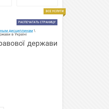
ВСЕ УСЛУГИ
РАСПЕЧАТАТЬ СТРАНИЦУ
арным дисциплинам
 \ 
ржави в Україні
равової держави