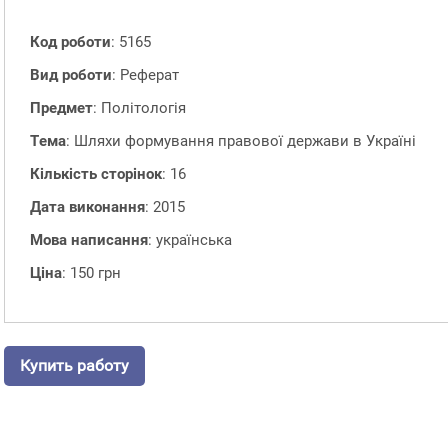
Код роботи
: 5165
Вид роботи
: Реферат
Предмет
: Політологія
Тема
: Шляхи формування правової держави в Україні
Кількість сторінок
: 16
Дата виконання
: 2015
Мова написання
: українська
Ціна
: 150 грн
Купить работу