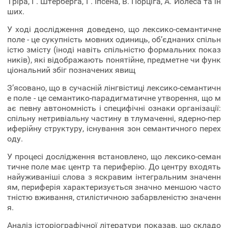
Тріра, Г. Штерберга, Г. Іпсена, В. Порціга, А. Йолеса та ін
ших.
У ході дослідження доведено, що лексико-семантичне
поле - це сукупність мовних одиниць, об’єднаних спільн
істю змісту (іноді навіть спільністю формальних показ
ників), які відображають понятійне, предметне чи функ
ціональний збіг позначених явищ
З’ясовано, що в сучасній лінгвістиці лексико-семантичн
е поле - це семантико-парадигматичне утворення, що м
ає певну автономність і специфічні ознаки організації:
спільну нетривіальну частину в тлумаченні, ядерно-пер
иферійну структуру, існування зон семантичного перех
оду.
У процесі дослідження встановлено, що лексико-семан
тичне поле має центр та периферію. До центру входять
найуживаніші слова з яскравим інтегральним значенн
ям, периферія характеризується значно меншою часто
тністю вживання, стилістичною забарвленістю значенн
я.
Аналіз історіографічної літератури показав, що складо