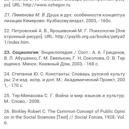
рс]. URL: http://www.ozhegov.ru.
21.
Пименова М. В.
Душа и дух: особенности концептуа
лизации Кемерово: Кузбассвузиздат, 2003, - 160с.
22. Петровский А. В., Ярошевский М. Г. Психология [Эле
ктронный ресурс]. URL: http://psylib.org.ua/books/petya0
1/index.htm.
23.
Социология
: Энциклопедия / Сост.: А. А. Грицанов,
В. Л. Абушенко, Г. М. Евелькин, Г. Н. Соколова, О. В. Тер
ещенко. Минск: Книжный Дом, 2003, - 168 с.
24. Степанов Ю. С. Константы: Словарь русской культу
ры: 2-е изд. испр. и доп. М.: Академический Проект, 200
1, - 170 с.
25. Тер-Минасова С. Г. Война и мир языков и культур.
М.: Слово, - 2008.
26. Binkley Robert C. The Common Concept of Public Opini
on in the Social Sciences [Text] // Social Forces, 1928. Vol.
6.