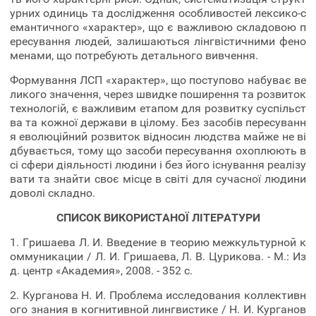
урних одиниць та дослідження особливостей лексико-с
емантичного «характер», що є важливою складовою п
ересування людей, залишаються лінгвістичними фено
менами, що потребують детального вивчення.
Формування ЛСП «характер», що поступово набуває ве
ликого значення, через швидке поширення та розвиток
технологій, є важливим етапом для розвитку суспільст
ва та кожної держави в цілому. Без засобів пересуванн
я еволюційний розвиток відносин людства майже не ві
дбувається, тому що засоби пересування охоплюють в
сі сфери діяльності людини і без його існування реалізу
вати та знайти своє місце в світі для сучасної людини
доволі складно.
СПИСОК ВИКОРИСТАНОЇ ЛІТЕРАТУРИ
1. Гришаева Л. И. Введение в теорию межкультурной к
оммуникации / Л. И. Гришаева, Л. В. Цурикова. - М.: Из
д. центр «Академия», 2008. - 352 с.
2. Курганова Н. И. Проблема исследования коллективн
ого знания в когнитивной лингвистике / Н. И. Курганов