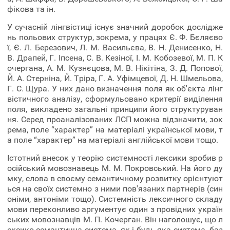
фікова та ін.
У сучасній лінгвістиці існує значний доробок дослідже
нь польових структур, зокрема, у працях Є. Ф. Бєляєво
ї, Є. Л. Березович, Л. М. Васильєва, В. Н. Денисенко, Н.
В. Драпей, Г. Іпсена, С. В. Кезіної, І. М. Кобозевої, М. П. К
очергана, А. М. Кузнєцова, М. В. Нікітіна, З. Д. Попової,
Й. А. Стерніна, Й. Тріра, Г. А. Уфімцевої, Д. Н. Шмельова,
Г. С. Щура. У них дано визначення поля як об'єкта лінг
вістичного аналізу, сформульовано критерії виділення
поля, викладено загальні принципи його структуруван
ня. Серед проаналізованих ЛСП можна відзначити, зок
рема, поле “характер” на матеріалі української мови, т
а поле “характер” на матеріалі англійської мови тощо.
Істотний внесок у теорію системності лексики зробив р
осійський мовознавець М. М. Покровський. На його ду
мку, слова в своєму семантичному розвитку орієнтуют
ься на своїх системно з ними пов'язаних партнерів (син
оніми, антоніми тощо). Системність лексичного складу
мови переконливо аргументує один з провідних україн
ських мовознавців М. П. Кочерган. Він наголошує, що л
ексико-семантична система, як і будь-яка система, баз