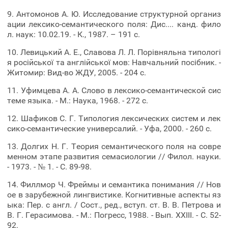
9. Антомонов А. Ю. Исследование структурной организ
ации лексико-семантического поля: Дис.... канд. фило
л. наук: 10.02.19. - К., 1987. – 191 с.
10. Левицький А. Е., Славова Л. Л. Порівняльна типологі
я російської та англійської мов: Навчальний посібник. -
Житомир: Вид-во ЖДУ, 2005. - 204 с.
11. Уфимцева А. А. Слово в лексико-семантической сис
теме языка. - М.: Наука, 1968. - 272 с.
12. Шафиков С. Г. Типология лексических систем и лек
сико-семантические универсалий. - Уфа, 2000. - 260 с.
13. Долгих Н. Г. Теория семантического поля на совре
менном этапе развития семасиологии // Филол. науки.
- 1973. - № 1. - С. 89-98.
14. Филлмор Ч. Фреймы и семантика понимания // Нов
ое в зарубежной лингвистике. Когнитивные аспекты яз
ыка: Пер. с англ. / Сост., ред., вступ. ст. В. В. Петрова и
В. Г. Герасимова. - М.: Погресс, 1988. - Вып. ХХІІІ. - С. 52-
92.