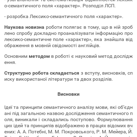
о-семантичного поля «характер». Розподіл ЛСП.
- розробка Лексико-семантичного поля «характер».
Наукова новизна
роботи полягає в тому, що в ній зроб
лено спробу докладно проаналізувати інформацію про
лексико-семантичне поле «характер», яка знайшла від
ображення в мовній свідомості англійців.
Основним
методом
в роботі є науковий метод дослідж
ення.
Структурно робота складається
з вступу, висновків, сп
иску використаної літератури та двох розділів.
Висновки
Ідеї та принципи семантичного аналізу мови, які об’єдн
ані під загальною назвою дослідження семантичного п
оля, виникали і складались поступово. Формулювання
цих ідей та принципів відображено в працях відомих вч
ених: А. А. Потебні, М. М. Покровського, Р. М. Мейера, Й.