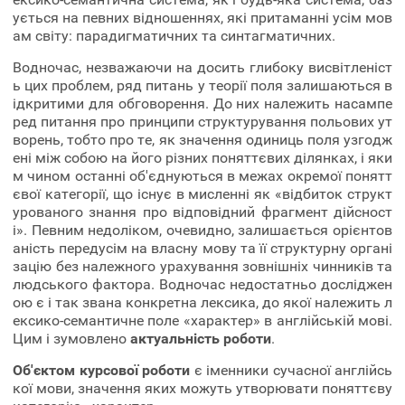
ується на певних відношеннях, які притаманні усім мов
ам світу: парадигматичних та синтагматичних.
Водночас, незважаючи на досить глибоку висвітленіст
ь цих проблем, ряд питань у теорії поля залишаються в
ідкритими для обговорення. До них належить насампе
ред питання про принципи структурування польових ут
ворень, тобто про те, як значення одиниць поля узгодж
ені між собою на його різних поняттєвих ділянках, і яки
м чином останні об'єднуються в межах окремої понятт
євої категорії, що існує в мисленні як «відбиток структ
урованого знання про відповідний фрагмент дійсност
і». Певним недоліком, очевидно, залишається орієнтов
аність передусім на власну мову та її структурну органі
зацію без належного урахування зовнішніх чинників та
людського фактора. Водночас недостатньо досліджен
ою є і так звана конкретна лексика, до якої належить л
ексико-семантичне поле «характер» в англійській мові.
Цим і зумовлено
актуальність роботи
.
Об'єктом курсової роботи
є іменники сучасної англійсь
кої мови, значення яких можуть утворювати поняттєву