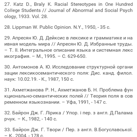
27. Katz D., Braly K. Racial Stereotypes in
One
Hundred
Students // Journal of Abnormal and Social Psych
College
ology, 1933. Vol. 28.
28. Lippman W. Public Opinion. N.Y., 1950, - 35 с.
29. Апресян Ю. Д. Дейксис в лексике и грамматике и на
ивная модель мира // Апресян Ю. Д. Избранные труды.
– Т. ІІ. Интегральное описание языка и системная лекс
икография. – М., 1995. – С. 629-650.
30. Антомонов А. Ю. Исследование структурной органи
зации лексикосемантического поля: Дис. канд. филол.
наук: 10.02.19. - К., 1987, 150 с.
31. Ахметжанова Р. Н., Ахметжанов Б. Н. Проблема фун
кционально-семантических полей // Теория поля в сов
ременном языкознании. – Уфа, 1991, - 147 с.
32. Байрон Дж. Г. Лірика / Упор. і пер. з англ. Д.Палама
рчук. – К., 1982, - 140 с.
33. Байрон Дж. Г. Твори / Пер. з англ. В.Богуславської.
– К., 2004, - 178 с.