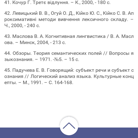
41. Кочур Г. Третє відлуння. – К., 2000, - 180 с.
42. Левицький В. В., Огуй О. Д., Кійко Ю. С., Кійко С. В. Ап
роксимативні методи вивчення лексичного складу. –
Ч., 2000, - 240 с.
43. Маслова В. А. Когнитивная лингвистика / В. А. Масл
ова. – Минск, 2004, - 213 с.
44. Обзоры. Теория семантических полей // Вопросы я
зыкознания. – 1971. -№5. – 15 с.
45. Падучева Е. В. Говорящий: субъект речи и субъект с
ознания // Логический анализ языка. Культурные конц
епты. – М., 1991. – С. 164-168.