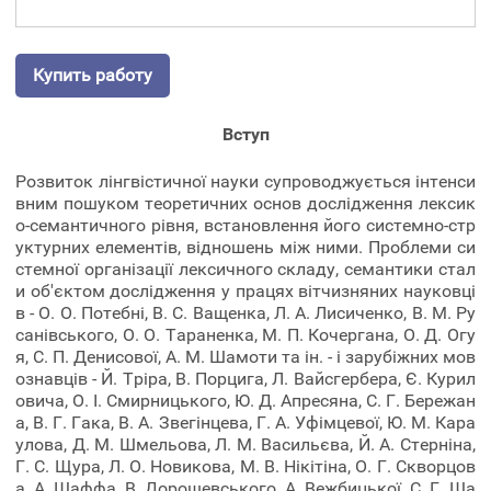
Купить работу
Вступ
Розвиток лінгвістичної науки супроводжується інтенси
вним пошуком теоретичних основ дослідження лексик
о-семантичного рівня, встановлення його системно-стр
уктурних елементів, відношень між ними. Проблеми си
стемної організації лексичного складу, семантики стал
и об'єктом дослідження у працях вітчизняних науковці
в - О. О. Потебні, В. С. Ващенка, Л. А. Лисиченко, В. М. Ру
санівського, О. О. Тараненка, М. П. Кочергана, О. Д. Огу
я, С. П. Денисової, А. М. Шамоти та ін. - і зарубіжних мов
ознавців - Й. Тріра, В. Порцига, Л. Вайсгербера, Є. Курил
овича, О. І. Смирницького, Ю. Д. Апресяна, С. Г. Бережан
а, В. Г. Гака, В. А. Звегінцева, Г. А. Уфімцевої, Ю. М. Кара
улова, Д. М. Шмельова, Л. М. Васильєва, Й. А. Стерніна,
Г. С. Щура, Л. О. Новикова, М. В. Нікітіна, О. Г. Скворцов
а, А. Шаффа, В. Дорошевського, А. Вежбицької, С. Г. Ша