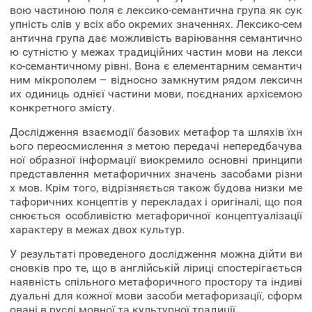
вою частиною поля є лексико-семантична група як сук
упність слів у всіх або окремих значеннях. Лексико-сем
антична група дає можливість варіювання семантично
ю сутністю у межах традиційних частин мови на лекси
ко-семантичному рівні. Вона є елементарним семантич
ним мікрополем – відносно замкнутим рядом лексичн
их одиниць однієї частини мови, поєднаних архісемою
конкретного змісту.
Дослідження взаємодії базових метафор та шляхів їхн
ього переосмислення з метою передачі непередбачува
ної образної інформації виокремило основні принципи
представлення метафоричних значень засобами різни
х мов. Крім того, відрізняється також будова низки ме
тафоричних концептів у перекладах і оригіналі, що поя
снюється особливістю метафоричної концептуалізації
характеру в межах двох культур.
У результаті проведеного дослідження можна дійти ви
сновків про те, що в англійській ліриці спостерігається
наявність спільного метафоричного простору та індиві
дуальні для кожної мови засоби метафоризації, сформ
овані в руслі мовної та культурної традиції.