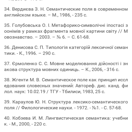
34. Вердиєва З. Н. Семантические поля в современном
английском языке. – М., 1986, - 235 с.
35. Голубовська О. І. Метафорико-символічні іпостасі з
оонімів у рамках фрагмента мовної картини світу // М
овознавство. – 2003. – № 6. – С. 61-68.
36. Денисова С. П. Типологія категорїй лексичної семан
тики. - К., 1996. – 290 с.
37. Єрмоленко С. С. Мовне моделювання дійсності і зн
акова структура мовних одиниць. – К., 2006, - 316 с.
38. Жгенти М. В. Семантическое поле как принцип иссл
едования словесных значений: Автореф. дис. канд. фи
лол. наук: 10.02.19 / ТГУ - Тбилиси, 1983, 25 с.
39. Караулов Ю. Н. Структура лексико-семантического
поля // Филологические науки. - 1972. - №1. - С. 57-68.
40. Кобзева И. М. Лингвистическая семантика: учебни
к. - М., 2000, - 220 с.