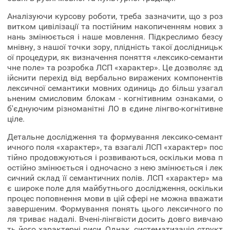
Аналізуючи курсову роботи, треба зазначити, що з роз
витком цивілізації та постійним накопиченням нових з
нань змінюється і наше мовлення. Підкреслимо безсу
мнівну, з нашої точки зору, плідність такої дослідницьк
ої процедури, як визначення поняття «лексико-семанти
чне поле» та розробка ЛСП «характер». Це дозволяє зд
ійснити перехід від вербально виражених компонентів
лексичної семантики мовних одиниць до більш узагал
ьненим смисловим блокам - когнітивним ознаками, о
б'єднуючим різноманітні ЛО в єдине лінгво-когнітивне
ціле.
Детальне дослідження та формування лексико-семант
ичного поля «характер», та взагалі ЛСП «характер» пос
тійно продовжуються і розвиваються, оскільки мова п
остійно змінюється і одночасно з нею змінюється і лек
сичний склад її семантичних полів. ЛСП «характер» ма
є широке поле для майбутнього дослідження, оскільки
процес поповнення мови в цій сфері не можна вважати
завершеним. Формування понять цього лексичного по
ля триває надалі. Вчені-лінгвісти досить довго вивчаю
ть його характерні риси. Однак, систематизація структ