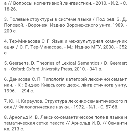
а // Вопросы когнитивной лингвистики. - 2010. - №2. - С.
18-26.
3. Полевые структуры в системе языка / Под ред. З. Д.
Поповой. - Воронеж: Изд-во Воронежского ун-та, 1989. -
200 с.
4. Тер-Минасова С. Г. Язык и межкультурная коммуник
ация / С. Г. Тер-Минасова. - М.: Изд-во МГУ, 2008. - 352
с.
5. Geeraerts, D. Theories of Lexical Semantics / D. Geeraert
s. -
:
Press, 2010. - 341 p.
Oxford
Oxford
University
6. Денисова С. П. Типологія категорїй лексичної семант
ики. - К.: Вид-во Київського держ. лінгвістичногв ун-ту,
1996. – 294 с.
7. Ю. Н. Караулов. Структура лексико-семантического п
оля // Филологические науки. - 1972. - №1. - С. 57-68.
8. Арнольд И. В. Лексико-семантическое поле в языке и
тематическая сетка текста // Арнольд И. В. // Семанти
ка, 213 с.