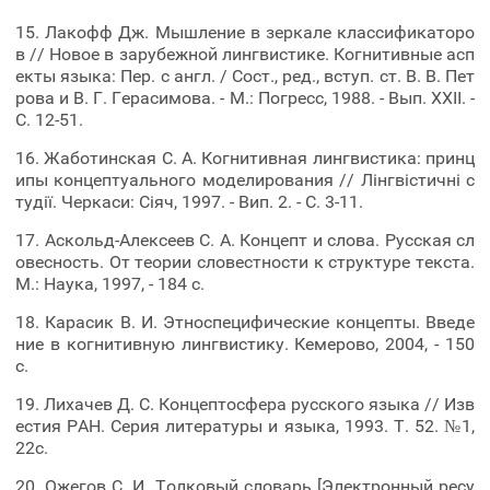
15. Лакофф Дж. Мышление в зеркале классификаторо
в // Новое в зарубежной лингвистике. Когнитивные асп
екты языка: Пер. с англ. / Сост., ред., вступ. ст. В. В. Пет
рова и В. Г. Герасимова. - М.: Погресс, 1988. - Вып. ХХІІ. -
С. 12-51.
16. Жаботинская С. А. Когнитивная лингвистика: принц
ипы концептуального моделирования // Лінгвістичні с
тудії. Черкаси: Сіяч, 1997. - Вип. 2. - С. 3-11.
17. Аскольд-Алексеев С. А. Концепт и слова. Русская сл
овесность. От теории словестности к структуре текста.
М.: Наука, 1997, - 184 с.
18. Карасик В. И. Этноспецифические концепты. Введе
ние в когнитивную лингвистику. Кемерово, 2004, - 150
с.
19. Лихачев Д. С. Концептосфера русского языка // Изв
естия РАН. Серия литературы и языка, 1993. Т. 52. №1,
22с.
20. Ожегов С. И. Толковый словарь [Электронный ресу