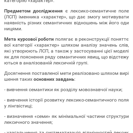
категорію «характер».
Предметом дослідження
є лексико-семантичне поле
(ЛСП) іменника «характер», що дає змогу мотивувати
наявність різних семантичних відношень між його оди
ницями.
Мета курсової роботи
полягає в реконструкції поняттє
вої категорії «характер» шляхом аналізу значень слів,
які утворюють ЛСП, а також у застосуванні цієї моделі
як для пояснення ряду семантичних явищ, що відстежу
ються в аналізованій лексичній групі.
Досягнення поставленої мети реалізовано шляхом вирі
шення таких
основних завдань
:
- вивчення семантики як розділу мовознавчої науки;
- вивчення історії розвитку лексико-семантичного поля
у лінгвістиці;
- визначення «семи» як мінімальної частини структури
лексичного значення;
- узагальнення та систематизація відмінностей лексик