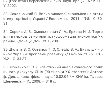
ництво: стан і перспективи. / Зб. наук. праць. - К.: КНТЕ
У, 2002.
33. Сокальський В. Вплив ринкової економіки на стати
стику торгівлі в Україні / Економіст. - 2011. - №8. - С. 30-
31.
34. Сорока И. В., Омельянович Л. А., Яркова Н. И. Торго
вля в период рыночной трансформации экономики Ук
раины. - Донецк, ДонГУЭТ, 2001.
35.Щульга В. О, Остапко Т. О, Олефір В. А., Внутрішній р
инок України: проблеми розвитку // Економіст. - 2010. -
№2. - С. 34-37.
36. Фоменко О. С. Лінгвістичний аналіз сучасного політ
ичного дискурсу США (90-ті роки ХХ століття): Авторе
ф. Дис. … канд. філол. наук: 10.02.04 / – КНУ ім. Тараса
Шевченка. – К., 2008. – 318 с.