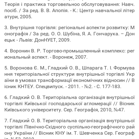
Теорія і практика торговельноо обслуговування: Навч.
посіб. / За ред. В. В. Апопія. - К.: Центр навчальної літер
атури, 2005.
3. Внутрішня торгівля: регіональні аспекти розвитку: М
онографія / За ред. О. О. Шубіна, Я. А. Гончарука. – Дон
ецьк - Львів: ДонНУЕТ, 2009.
4. Воронин В. Р. Торгово-промышленный комплекс: рег
иональный аспект. - Воронеж, 2007.
5. Воронова Є. М., Гладкий О. В., Шпарага Т. І. Формува
ння територіальної структури внутрішньої торгівлі Укр
аїни в умовах трансформації економічних відносин // В
існик КНТЕУ. Спецвипуск. - 2011. - №2. - С. 177-183.
6. Гладкий О. В. Територіальна організація внутрішньої
торгівлі Київської господарської агломерації // Вісник
Київського університету. Сер. Географія, 2010, №47.
7. Гладкий О. В. Територіальна організація внутрішньої
торгівлі Північно-Східного суспільно-географічного рай
ону України // Вісник КНУ ім. Т. Шевченка Сер. Географ