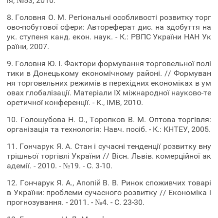
ія, №53, 2010.
8. Головня О. М. Регіональні особливості розвитку торг
ово-побутової сфери: Автореферат дис. на здобуття на
ук. ступеня канд. екон. наук. - К.: РВПС України НАН Ук
раїни, 2007.
9. Головня Ю. І. Фактори формування торговельної полі
тики в Донецькому економічному районі. // Формуван
ня торговельних режимів в перехідних економіках в ум
овах глобалізації. Матеріали ІХ міжнародної науково-те
оретичної конференції. - К., ІМВ, 2010.
10. Голошубова Н. О., Торопков В. М. Оптова торгівля:
організація та технологія: Навч. посіб. - К.: КНТЕУ, 2005.
11. Гончарук Я. А. Стан і сучасні тенденції розвитку вну
трішньої торгівлі України // Вісн. Львів. комерційної ак
адемії. - 2010. - №19. - С. 3-10.
12. Гончарук Я. А., Апопій В. В. Ринок споживчих товарі
в України: проблеми сучасного розвитку // Економіка і
прогнозування. - 2011. - №4. - С. 23-30.