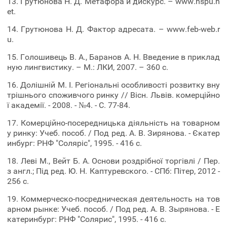
13. Грутюнова Н. Д. Метафора и дискурс. – www.nspu.n
et.
14. Грутюнова Н. Д. Фактор адресата. – www.feb-web.r
u.
15. Голошивець В. А., Баранов А. Н. Введение в приклад
ную лингвистику. – М.: ЛКИ, 2007. – 360 с.
16. Долішній М. І. Регіональні особливості розвитку вну
трішнього споживчого ринку // Вісн. Львів. комерційно
ї академії. - 2008. - №4. - С. 77-84.
17. Комерційно-посередницька діяльність на товарном
у ринку: Учеб. пособ. / Под ред. А. В. Зирянова. - Єкатер
инбург: РНФ "Соляріс", 1995. - 416 с.
18. Леві М., Вейт Б. А. Основи роздрібної торгівлі / Пер.
з англ.; Під ред. Ю. Н. Каптуревского. - СПб: Пітер, 2012 -
256 с.
19. Коммерческо-посредническая деятельность на тов
арном рынке: Учеб. пособ. / Под ред. А. В. Зырянова. - Е
катеринбург: РНФ "Солярис", 1995. - 416 с.