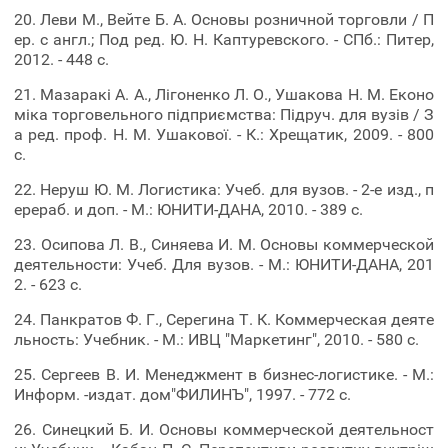
20. Леви М., Вейте Б. А. Основы розничной торговли / П
ер. с англ.; Под ред. Ю. Н. Каптуревского. - СПб.: Питер,
2012. - 448 с.
21. Мазаракі А. А., Лігоненко Л. О., Ушакова Н. М. Еконо
міка торговельного підприємства: Підруч. для вузів / З
а ред. проф. Н. М. Ушакової. - К.: Хрещатик, 2009. - 800
с.
22. Неруш Ю. М. Логистика: Учеб. для вузов. - 2-е изд., п
ерераб. и доп. - М.: ЮНИТИ-ДАНА, 2010. - 389 с.
23. Осипова Л. В., Синяева И. М. Основы коммерческой
деятельности: Учеб. Для вузов. - М.: ЮНИТИ-ДАНА, 201
2. - 623 с.
24. Панкратов Ф. Г., Серегина Т. К. Коммерческая деяте
льность: Учебник. - М.: ИВЦ "Маркетинг", 2010. - 580 с.
25. Сергеев В. И. Менеджмент в бизнес-логистике. - М.:
Информ. -издат. дом"ФИЛИНЪ", 1997. - 772 с.
26. Синецкий Б. И. Основы коммерческой деятельност