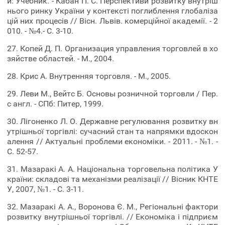
и: Учебник. - Кабан П. С. Перспективи розвитку внутріш
нього ринку України у контексті поглиблення глобаліза
цій них процесів // Вісн. Львів. комерційної академії. - 2
010. - №4.- С. 3-10.
27. Копей Д. П. Организация управления торговлей в хо
зяйстве областей. - М., 2004.
28. Крис А. Внутренняя торговля. - М., 2005.
29. Леви М., Вейтс Б. Основы розничной торговли / Пер.
с англ. - СПб: Питер, 1999.
30. Лігоненко Л. О. Державне регулювання розвитку вн
утрішньої торгівлі: сучасний стан та напрямки вдоскон
алення // Актуальні проблеми економіки. - 2011. - №1. -
С. 52-57.
31. Мазаракі А. А. Національна торговельна політика У
країни: складові та механізми реалізації // Вісник КНТЕ
У, 2007, №1. - С. 3-11.
32. Мазаракі А. А., Воронова Є. М., Регіональні фактори
розвитку внутрішньої торгівлі. // Економіка і підприєм