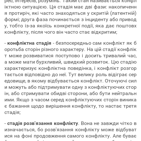
реб, інтересів, розумінь. Такий стан називається конфл
іктною ситуацією. Ця стадія має дві фази: накопиченн
я протиріч, які часто знаходяться у скритій (латентній)
формі; друга фаза починається з інциденту або привод
у, тобто із-за якоїсь конкретної події, яка дає поштовх
конфлікту, після чого він часто стає відкритим;
-
конфліктна стадія
- безпосередньо сам конфлікт як б
оротьба сторін різного характеру. На цій стадії конфлік
т може розвиватися поступово і досить тривалий час,
а може мати бурхливий, швидкий розвиток. Цю стадію
характеризує конфліктна поведінка, і конфлікт розгор
тається відповідно до неї. Тут велику роль відіграє сер
едовище, в якому відбувається конфлікт. Оточуючі сил
и можуть або підтримувати одну з конфліктуючих стор
ін, або стримувати обидві сторони, або бути нейтральн
ими. Якщо з часом серед конфліктуючих сторін виника
є бажання щодо вирішення конфлікту, то настає третя
стадія;
-
стадія розв'язання конфлікту
. Вона не завжди чітко в
изначається, бо розв'язання конфлікту може відбуват
ися на фоні продовження самого конфлікту. Але буває