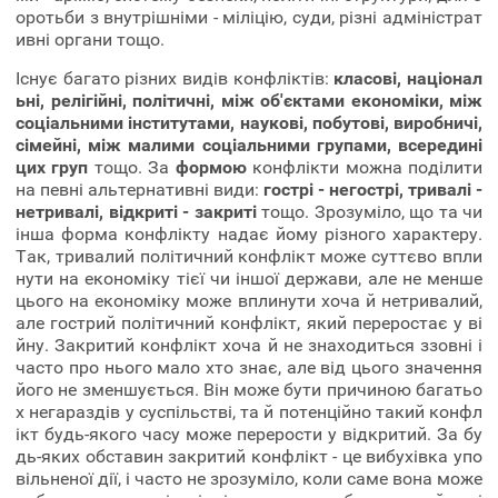
оротьби з внутрішніми - міліцію, суди, різні адміністрат
ивні органи тощо.
Існує багато різних видів конфліктів:
класові, націонал
ьні, релігійні, політичні, між об'єктами економіки, між
соціальними інститутами, наукові, побутові, виробничі,
сімейні, між малими соціальними групами, всередині
цих груп
тощо. За
формою
конфлікти можна поділити
на певні альтернативні види:
гострі - негострі, тривалі -
нетривалі, відкриті - закриті
тощо. Зрозуміло, що та чи
інша форма конфлікту надає йому різного характеру.
Так, тривалий політичний конфлікт може суттєво впли
нути на економіку тієї чи іншої держави, але не менше
цього на економіку може вплинути хоча й нетривалий,
але гострий політичний конфлікт, який переростає у ві
йну. Закритий конфлікт хоча й не знаходиться ззовні і
часто про нього мало хто знає, але від цього значення
його не зменшується. Він може бути причиною багатьо
х негараздів у суспільстві, та й потенційно такий конфл
ікт будь-якого часу може перерости у відкритий. За бу
дь-яких обставин закритий конфлікт - це вибухівка упо
вільненої дії, і часто не зрозуміло, коли саме вона може