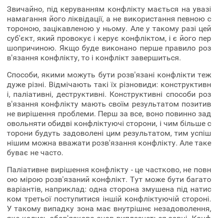
Звичайно, під керуванням конфлікту мається на увазі
намагання його ліквідації, а не використання певною с
тороною, зацікавленою у ньому. Але у такому разі цей
суб'єкт, який провокує і керує конфліктом, і є його пер
шопричиною. Якщо буде виконано перше правило роз
в'язання конфлікту, то і конфлікт завершиться.
Способи, якими можуть бути розв'язані конфлікти теж
дуже різні. Відмічають такі їх різновиди: конструктивн
і, паліативні, деструктивні. Конструктивні способи роз
в'язання конфлікту мають своїм результатом позитив
не вирішення проблеми. Перш за все, воно повинно зад
овольняти обидві конфліктуючі сторони, і чим більше с
торони будуть задоволені цим результатом, тим успіш
нішим можна вважати розв'язання конфлікту. Але таке
буває не часто.
Паліативне вирішення конфлікту - це частково, не повн
ою мірою розв'язаний конфлікт. Тут може бути багато
варіантів, наприклад: одна сторона змушена під натис
ком третьої поступитися іншій конфліктуючій стороні.
У такому випадку зона має внутрішнє незадоволення,