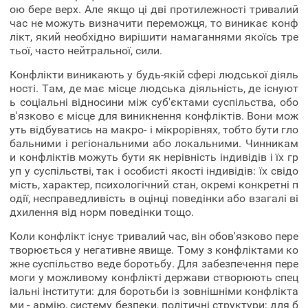
ою бере верх. Але якщо ці дві протилежності тривалий
час не можуть визначити переможця, то виникає конф
лікт, який необхідно вирішити намаганнями якоїсь тре
тьої, часто нейтральної, сили.
Конфлікти виникають у будь-якій сфері людської діяль
ності. Там, де має місце людська діяльність, де існуют
ь соціальні відносини між суб'єктами суспільства, обо
в'язково є місце для виникнення конфліктів. Вони мож
уть відбуватись на макро- і мікрорівнях, тобто бути гло
бальними і регіональними або локальними. Чинникам
и конфліктів можуть бути як нерівність індивідів і їх гр
уп у суспільстві, так і особисті якості індивідів: їх свідо
мість, характер, психологічний стан, окремі конкретні п
одії, несправедливість в оцінці поведінки або взагалі ві
дхилення від норм поведінки тощо.
Коли конфлікт існує тривалий час, він обов'язково пере
творюється у негативне явище. Тому з конфліктами ко
жне суспільство веде боротьбу. Для забезпечення пере
моги у можливому конфлікті держави створюють спец
іальні інститути: для боротьби із зовнішніми конфлікта
ми - армію, систему безпеки, політичні структури; для б