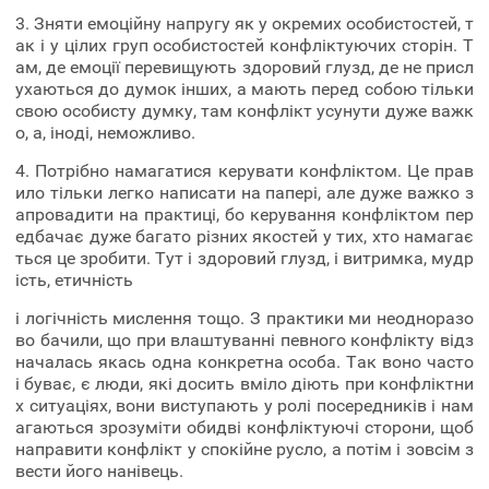
3. Зняти емоційну напругу як у окремих особистостей, т
ак і у цілих груп особистостей конфліктуючих сторін. Т
ам, де емоції перевищують здоровий глузд, де не присл
ухаються до думок інших, а мають перед собою тільки
свою особисту думку, там конфлікт усунути дуже важк
о, а, іноді, неможливо.
4. Потрібно намагатися керувати конфліктом. Це прав
ило тільки легко написати на папері, але дуже важко з
апровадити на практиці, бо керування конфліктом пер
едбачає дуже багато різних якостей у тих, хто намагає
ться це зробити. Тут і здоровий глузд, і витримка, мудр
ість, етичність
і логічність мислення тощо. З практики ми неодноразо
во бачили, що при влаштуванні певного конфлікту відз
началась якась одна конкретна особа. Так воно часто
і буває, є люди, які досить вміло діють при конфліктни
х ситуаціях, вони виступають у ролі посередників і нам
агаються зрозуміти обидві конфліктуючі сторони, щоб
направити конфлікт у спокійне русло, а потім і зовсім з
вести його нанівець.