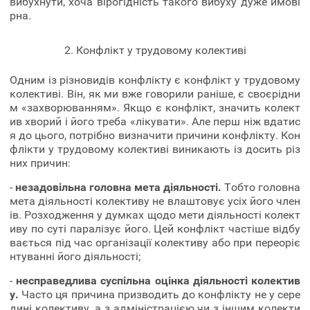
вибухнути, хоча вірогідність такого вибуху дуже ймові
рна.
2. Конфлікт у трудовому колективі
Одним із різновидів конфлікту є конфлікт у трудовому
колективі. Він, як ми вже говорили раніше, є своєрідни
м «захворюванням». Якщо є конфлікт, значить колект
ив хворий і його треба «лікувати». Але перш ніж вдатис
я до цього, потрібно визначити причини конфлікту. Кон
флікти у трудовому колективі виникають із досить різ
них причин:
-
незадовільна головна мета діяльності.
Тобто головна
мета діяльності колективу не влаштовує усіх його член
ів. Розходження у думках щодо мети діяльності колект
иву по суті паралізує його. Цей конфлікт частіше відбу
вається під час організації колективу або при переоріє
нтуванні його діяльності;
-
несправедлива суспільна оцінка діяльності колектив
у.
Часто ця причина призводить до конфлікту не у сере
дині колективу, а з адміністрацією чи з іншим колекти