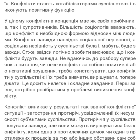
ї». Конфлікти стають «стабілізаторами суспільства» і в
иконують позитивну функцію.
У цілому конфліктна концепція має як своїх прибічникі
в, так і супротивників. Більшість соціологів вважають,
що конфлікт є необхідною формою відносин між людь
ми. Конфлікт завжди наслідок соціальної нерівності, а
соціальна нерівність у суспільстві була і, мабуть, буде з
авжди. Отже, звідси логічно зробити висновок, що і кон
флікти будуть завжди. Не вдаючись до розбору супере
чок з питання, чи несе конфлікт за собою позитивні аб
о негативні зрушення, треба констатувати, що конфлік
ти у суспільстві є і їх треба вивчати, вирішувати, попере
джати. Це досить нелегке і складне завдання. Перш за
все, потрібно розібратися у проблемі виникнення конф
лікту.
Конфлікт виникає у результаті так званої конфліктної
ситуації - загострення протиріч, усвідомленні! їх несумі
сності суб'єктами суспільства. Протиріччя у суспільств
і існували завжди, але вони можуть вирішуватися без к
онфлікту, коли одна з протилежних думок чи один з пр
отилежних процесів за тих або інших обставин сам соб