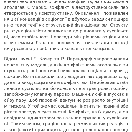
еченні нею антагоністичних конфліктів, на яких саме н
аполягав К. Маркс. Конфлікт із деструктивної сили пер
етворюється у конструктивну. Оновлення і пожвавлен
ня цієї концепції в соціології відбулось завдяки пошире
нню такої течії як структурний функціоналізм. Структу
рні функціоналісти закликали до рівноваги у суспільст
ві, його стабільності і злагоди між різними соціальним
и системами. Якраз ці положення і викликали протиді
ючу реакцію у прибічників конфліктної концепції.
Відомі вчені Л. Козер та Р. Дарендорф запропонували
конфліктну модель, у якій конфліктними сторонами ви
ступають різні політичні сили, класи, соціальні групи, д
ержави. Вони вважали, що у «відкритих» державах слід
давати вихід соціальним конфліктам. Це зберігає стабі
льність суспільства, бо конфлікт відіграє роль, подібну
запобіжному клапану парової машини, який випускає з
айву пару, щоб паровий двигун не розірвало внутрішні
м тиском. У той же час, соціальні інститути повинні збе
рігати злагоду у суспільстві. Конфлікт, на їх думку, є св
оєрідним індикатором соціальних зрушень у суспільст
ві. Таким чином, «раціональна регуляція» (як реакція н
а конфлікти) призводить до «контрольованої еволюці