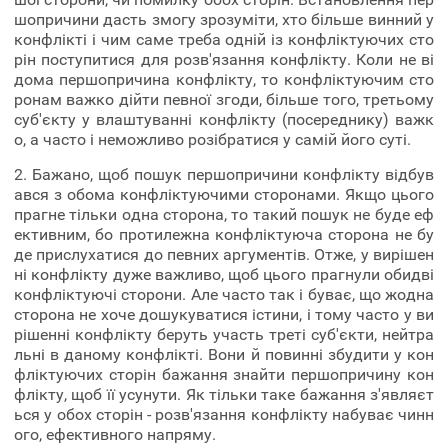
шопричини дасть змогу зрозуміти, хто більше винний у
конфлікті і чим саме треба одній із конфліктуючих сто
рін поступитися для розв'язання конфлікту. Коли не ві
дома першопричина конфлікту, то конфліктуючим сто
ронам важко дійти певної згоди, більше того, третьому
суб'єкту у влаштуванні конфлікту (посереднику) важк
о, а часто і неможливо розібратися у самій його суті.
2. Бажано, щоб пошук першопричини конфлікту відбув
ався з обома конфліктуючими сторонами. Якщо цього
прагне тільки одна сторона, то такий пошук не буде еф
ективним, бо протилежна конфліктуюча сторона не бу
де прислухатися до певних аргументів. Отже, у вирішен
ні конфлікту дуже важливо, щоб цього прагнули обидві
конфліктуючі сторони. Але часто так і буває, що жодна
сторона не хоче дошукуватися істини, і тому часто у ви
рішенні конфлікту беруть участь треті суб'єкти, нейтра
льні в даному конфлікті. Вони й повинні збудити у кон
фліктуючих сторін бажання знайти першопричину кон
флікту, щоб її усунути. Як тільки таке бажання з'являєт
ься у обох сторін - розв'язання конфлікту набуває чинн
ого, ефективного напряму.