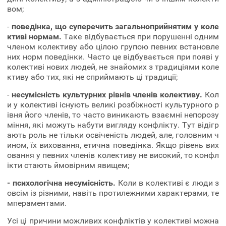
вом;
-
поведінка, що суперечить загальноприйнятим у коле
ктиві нормам.
Таке відбувається при порушенні одним
членом колективу або цілою групою певних встановле
них норм поведінки. Часто це відбувається при появі у
колективі нових людей, не знайомих з традиціями коле
ктиву або тих, які не сприймають ці традиції;
-
несумісність культурних рівнів членів колективу.
Кол
и у колективі існують великі розбіжності культурного р
івня його членів, то часто виникають взаємні непорозу
міння, які можуть набути вигляду конфлікту. Тут відігр
ають роль не тільки освіченість людей, але, головним ч
ином, їх виховання, етична поведінка. Якщо рівень вих
овання у певних членів колективу не високий, то конфл
ікти стають ймовірним явищем;
- психологічна несумісність.
Коли в колективі є люди з
овсім із різними, навіть протилежними характерами, те
мпераментами.
Усі ці причини можливих конфліктів у колективі можна