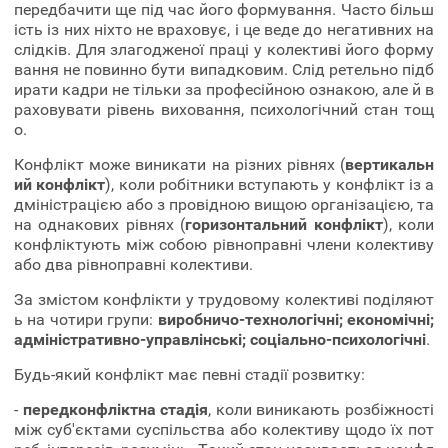
передбачити ще під час його формування. Часто більш
ість із них ніхто не враховує, і це веде до негативних на
слідків. Для злагодженої праці у колективі його форму
вання не повинно бути випадковим. Слід ретельно підб
ирати кадри не тільки за професійною ознакою, але й в
раховувати рівень виховання, психологічний стан тощ
о.
Конфлікт може виникати на різних рівнях (
вертикальн
ий конфлікт
), коли робітники вступають у конфлікт із а
дміністрацією або з провідною вищою організацією, та
на однакових рівнях (
горизонтальний конфлікт
), коли
конфліктують між собою рівноправні члени колективу
або два рівноправні колективи.
За змістом конфлікти у трудовому колективі поділяют
ь на чотири групи:
виробничо-технологічні; економічні;
адміністративно-управлінські; соціально-психологічні
.
Будь-який конфлікт має певні стадії розвитку:
-
передконфліктна стадія
, коли виникають розбіжності
між суб'єктами суспільства або колективу щодо їх пот