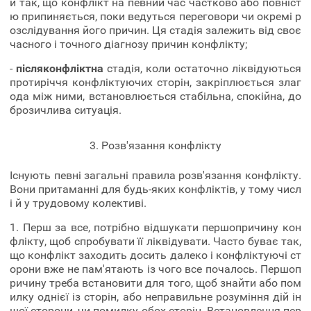
й так, що конфлікт на певний час частково або повніст
ю припиняється, поки ведуться переговори чи окремі р
озслідування його причин. Ця стадія залежить від своє
часного і точного діагнозу причин конфлікту;
-
післяконфліктна
стадія, коли остаточно ліквідуються
протиріччя конфліктуючих сторін, закріплюється злаг
ода між ними, встановлюється стабільна, спокійна, до
брозичлива ситуація.
3. Розв'язання конфлікту
Існують певні загальні правила розв'язання конфлікту.
Вони притаманні для будь-яких конфліктів, у тому числ
і й у трудовому колективі.
1. Перш за все, потрібно відшукати першопричину кон
флікту, щоб спробувати її ліквідувати. Часто буває так,
що конфлікт заходить досить далеко і конфліктуючі ст
орони вже не пам'ятають із чого все почалось. Першоп
ричину треба встановити для того, щоб знайти або пом
илку однієї із сторін, або неправильне розуміння дій ін
шої сторони, чи помилку обох сторін. Встановлення пер