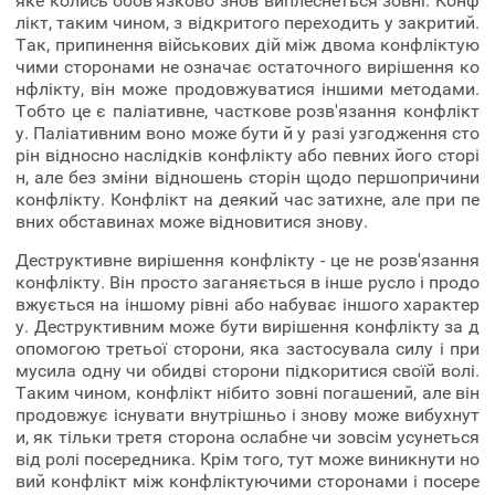
яке колись обов'язково знов виплеснеться зовні. Конф
лікт, таким чином, з відкритого переходить у закритий.
Так, припинення військових дій між двома конфліктую
чими сторонами не означає остаточного вирішення ко
нфлікту, він може продовжуватися іншими методами.
Тобто це є паліативне, часткове розв'язання конфлікт
у. Паліативним воно може бути й у разі узгодження сто
рін відносно наслідків конфлікту або певних його сторі
н, але без зміни відношень сторін щодо першопричини
конфлікту. Конфлікт на деякий час затихне, але при пе
вних обставинах може відновитися знову.
Деструктивне вирішення конфлікту - це не розв'язання
конфлікту. Він просто заганяється в інше русло і продо
вжується на іншому рівні або набуває іншого характер
у. Деструктивним може бути вирішення конфлікту за д
опомогою третьої сторони, яка застосувала силу і при
мусила одну чи обидві сторони підкоритися своїй волі.
Таким чином, конфлікт нібито зовні погашений, але він
продовжує існувати внутрішньо і знову може вибухнут
и, як тільки третя сторона ослабне чи зовсім усунеться
від ролі посередника. Крім того, тут може виникнути но
вий конфлікт між конфліктуючими сторонами і посере