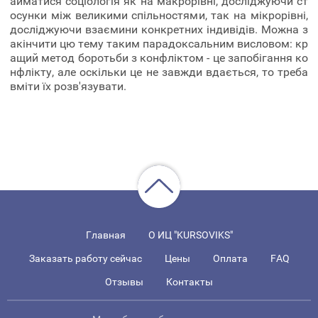
айматися соціологія як на макрорівні, досліджуючи ст
осунки між великими спільностями, так на мікрорівні,
досліджуючи взаємини конкретних індивідів. Можна з
акінчити цю тему таким парадоксальним висловом: кр
ащий метод боротьби з конфліктом - це запобігання ко
нфлікту, але оскільки це не завжди вдається, то треба
вміти їх розв'язувати.
Главная
О ИЦ "KURSOVIKS"
Заказать работу сейчас
Цены
Оплата
FAQ
Отзывы
Контакты