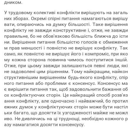
дником.
У трудовому колективі конфлікти вирішують на загаль
них зборах. Окремі спірні питання намагаються вирішу
вати, опираючись на думку більшості. Таке вирішення
конфлікту не завжди конструктивне і, отже, не завжди
правильне, бо не обов'язково більшість ближча до істи
ни. Вирішення питання більшістю голосів є обмеження
м прав меншості і повністю не вирішує конфлікту. Так
само, як повністю не вирішує його і компроміс, при яко
му кожна сторона повинна чимось поступитися іншій.
Отже, при цьому завжди залишаються певні люди, які
не задоволені цим рішенням. Тому найкращим, найкон
структивнішим вирішенням будь-якого конфлікту, спір
ного питання або проблеми є консенсус. Консенсус ма
є вирішити питання так, щоб задовольнити бажання об
ох конфліктуючих сторін. Це найкращий спосіб розв'яз
ання конфлікту, але одночасно і найважчий, бо протил
ежних думок у конфліктуючих сторін може бути настіл
ьки багато, що досягти їх узгодженості майже не можл
иво. Не дивлячись на ці труднощі, необхідно кожного р
азу намагатися досягти консенсусу.