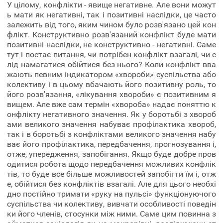
У цілому, конфлікти - явище негативне. Але вони можут
ь мати як негативні, так і позитивні наслідки, це часто
залежить від того, яким чином було розв'язано цей кон
флікт. Конструктивно розв'язаний конфлікт буде мати
позитивні наслідки, не конструктивно - негативні. Саме
тут і постає питання, чи потрібен конфлікт взагалі, чи с
лід намагатися обійтися без нього? Коли конфлікт вва
жають певним індикатором «хвороби» суспільства або
колективу і в цьому вбачають його позитивну роль, то
його розв'язання, «лікування хвороби» є позитивним я
вищем. Але вже сам термін «хвороба» надає поняттю к
онфлікту негативного значення. Як у боротьбі з хвороб
ами великого значення набуває профілактика хвороб,
так і в боротьбі з конфліктами великого значення набу
ває його профілактика, передбачення, прогнозування і,
отже, упередження, запобігання. Якщо буде добре пров
одитися робота щодо передбачення можливих конфлік
тів, то буде все більше можливостей запобігти їм і, отж
е, обійтися без конфліктів взагалі. Але для цього необхі
дно постійно тримати «руку на пульсі» функціонуючого
суспільства чи колективу, вивчати особливості поведін
ки його членів, стосунки між ними. Саме цим повинна з