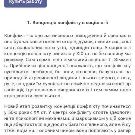
Купить работу
1. Концепція конфлікту в соціології
Конфлікт - слово латинського походження й означає в
оно буквально зіткнення сторін, думок, певних сил, спіл
ьнот, соціальних інститутів, індивідів тощо. У соціології
концепція конфлікту виникла у XIX ст. не без впливу ма
рксизму. Сам термін ввів німецький соціолог Г. Зіммел
ь. Прибічники цієї концепції вважають, що конфлікти у
суспільстві необхідні, бо вони, по-перше, базуються на
природній агресивності людини і всього живого, а по-д
руге, завдяки їм суспільство помічає недоліки своєї ор
ганізації, і це дозволяє виправляти їх і тим самим вдос
коналювати суспільство.
Новий етап розвитку концепції конфлікту починається
у 50-х роках XX ст. У центрі конфлікту стоять ідеологіч
ні та психологічні механізми. З марксизмом у цій конце
пції зберігається ще досить багато спільного, але є й су
ттєві відміни. Головним чином вони полягають у запер