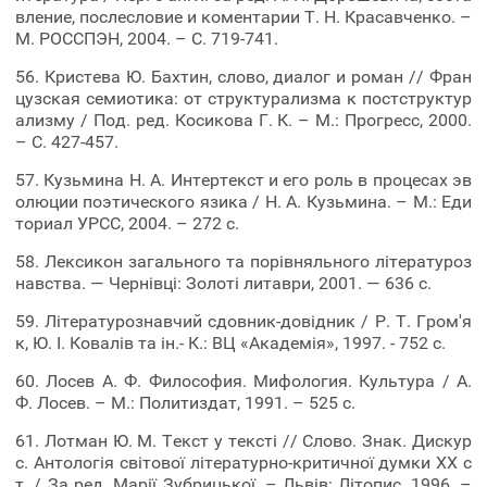
вление, послесловие и коментарии Т. Н. Красавченко. –
М. РОССПЭН, 2004. – С. 719-741.
56. Кристева Ю. Бахтин, слово, диалог и роман // Фран
цузская семиотика: от структурализма к постструктур
ализму / Под. ред. Косикова Г. К. – М.: Прогресс, 2000.
– С. 427-457.
57. Кузьмина Н. А. Интертекст и его роль в процесах эв
олюции поэтического язика / Н. А. Кузьмина. – М.: Еди
ториал УРСС, 2004. – 272 с.
58. Лексикон загального та порівняльного літературоз
навства. — Чернівці: Золоті литаври, 2001. — 636 с.
59. Літературознавчий сдовник-довідник / Р. Т. Гром'я
к, Ю. І. Ковалів та ін.- К.: ВЦ «Академія», 1997. - 752 с.
60. Лосев А. Ф. Философия. Мифология. Культура / А.
Ф. Лосев. – М.: Политиздат, 1991. – 525 с.
61. Лотман Ю. М. Текст у тексті // Слово. Знак. Дискур
с. Антологія світової літературно-критичної думки ХХ с
т. / За ред. Марії Зубрицької. – Львів: Літопис, 1996. –