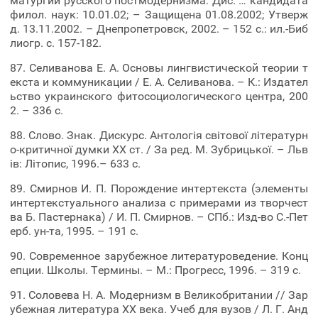
матургии русского постмодернизма: Дис. … кандидата
филол. наук: 10.01.02; – Защищена 01.08.2002; Утверж
д. 13.11.2002. – Днепропетровск, 2002. – 152 с.: ил.-Биб
лиогр. с. 157-182.
87. Селиванова Е. А. Основы лингвистической теории т
екста и коммуникации / Е. А. Селиванова. – К.: Издател
ьство украинского фитосоциологического центра, 200
2. – 336 c.
88. Слово. Знак. Дискурс. Антологія світової літературн
о-критичної думки XX ст. / За ред. М. Зубрицької. – Льв
ів: Літопис, 1996.– 633 с.
89. Смирнов И. П. Порождение интертекста (элементы
интертекстуального анализа с примерами из творчест
ва Б. Пастернака) / И. П. Смирнов. – СПб.: Изд-во С.-Пет
ерб. ун-та, 1995. – 191 с.
90. Современное зарубежное литературоведение. Конц
епции. Школы. Термины. – М.: Прогресс, 1996. – 319 с.
91. Соловева Н. А. Модернизм в Великобритании // Зар
убежная литература XX века. Учеб для вузов / Л. Г. Анд