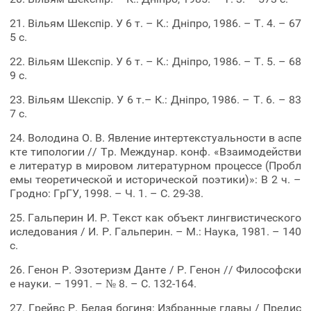
21. Вільям Шекспір. У 6 т. – К.: Дніпро, 1986. – Т. 4. – 67
5 c.
22. Вільям Шекспір. У 6 т. – К.: Дніпро, 1986. – Т. 5. – 68
9 с.
23. Вільям Шекспір. У 6 т.– К.: Дніпро, 1986. – Т. 6. – 83
7 c.
24. Володина О. В. Явление интертекстуальности в аспе
кте типологии // Тр. Междунар. конф. «Взаимодействи
е литератур в мировом литературном процессе (Пробл
емы теоретической и исторической поэтики)»: В 2 ч. –
Гродно: ГрГУ, 1998. – Ч. 1. – С. 29-38.
25. Гальперин И. Р. Текст как объект лингвистического
иследования / И. Р. Гальперин. – М.: Наука, 1981. – 140
с.
26. Генон Р. Эзотеризм Данте / Р. Генон // Философски
е науки. – 1991. – № 8. – С. 132-164.
27. Грейвс Р. Белая богиня: Избранные главы / Предис