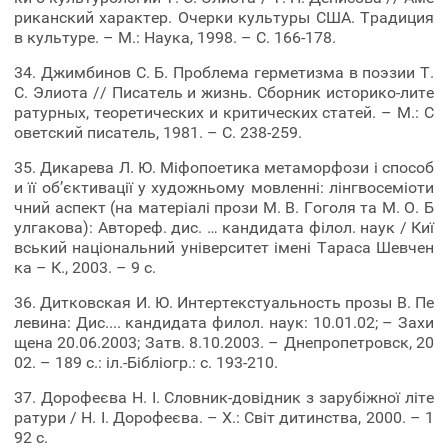
риканский характер. Очерки культуры США. Традиция
в культуре. – М.: Наука, 1998. – C. 166-178.
34. Джимбинов С. Б. Проблема герметизма в поэзии Т.
С. Элиота // Писатель и жизнь. Сборник историко-лите
ратурных, теоретических и критических статей. – М.: С
оветский писатель, 1981. – С. 238-259.
35. Дикарева Л. Ю. Міфопоетика метаморфози і способ
и її об’єктивації у художньому мовленні: лінгвосеміоти
чний аспект (на матеріалі прози М. В. Гоголя та М. О. Б
улгакова): Автореф. дис. … кандидата філол. наук / Киї
вський національний університет імені Тараса Шевчен
ка – К., 2003. – 9 с.
36. Дитковская И. Ю. Интертекстуальность прозы В. Пе
левина: Дис.... кандидата филол. наук: 10.01.02; – Захи
щена 20.06.2003; Затв. 8.10.2003. – Днепропетровск, 20
02. – 189 с.: іл.-Бібліогр.: с. 193-210.
37. Дорофеєва H. I. Словник-довідник з зарубіжної літе
ратури / Н. І. Дорофеєва. – X.: Світ дитинства, 2000. – 1
92 с.