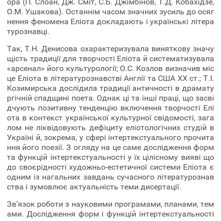
ора (П. Слоан, Дж. Сміт, С.Б. Джімбінов, Т.Д. Кобахідзе,
О.М. Ушакова). Останнім часом значних зусиль до осяг
нення феномена Еліота докладають і українські літера
турознавці.
Так, Т.Н. Денисова охарактеризувала виняткову значу
щість традиції для творчості Еліота й систематизувала
«арсенал» його культурології; О.С. Козлов визначив міс
це Еліота в літературознавстві Англії та США ХХ ст.; Т.І.
Козимирська дослідила традиції античності в драмату
ргічній спадщині поета. Однак ці та інші праці, що засві
дчують позитивну тенденцію включення творчості Елі
ота в контекст української культурної свідомості, зага
лом не ліквідовують дефіциту еліотологічних студій в
Україні й, зокрема, у сфері інтертекстуального прочита
ння його поезії. З огляду на це саме дослідження форм
та функцій інтертекстуальності у їх цілісному вияві що
до своєрідності художньо-естетичної системи Еліота є
одним із нагальних завдань сучасного літературознав
ства і зумовлює актуальність теми дисертації.
Зв’язок роботи з науковими програмами, планами, тем
ами. Дослідження форм і функцій інтертекстуальності