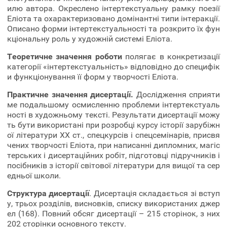
илю автора. Окреслено інтертекстуальну рамку поезії
Еліота та охарактеризовано домінантні типи інтеракції.
Описано форми інтертекстуальності та розкрито їх фун
кціональну роль у художній системі Еліота.
Теоретичне значення роботи
полягає в конкретизації
категорії «інтертекстуальність» відповідно до специфік
и функціонування її форм у творчості Еліота.
Практичне значення дисертації.
Дослідження сприяти
ме подальшому осмисленню проблеми інтертекстуаль
ності в художньому тексті. Результати дисертації можу
ть бути використані при розробці курсу історії зарубіжн
ої літератури ХХ ст., спецкурсів і спецсемінарів, присвя
чених творчості Еліота, при написанні дипломних, магіс
терських і дисертаційних робіт, підготовці підручників і
посібників з історії світової літератури для вищої та сер
едньої школи.
Структура дисертації
. Дисертація складається зі вступ
у, трьох розділів, висновків, списку використаних джер
ел (168). Повний обсяг дисертації – 215 сторінок, з них
202 сторінки основного тексту.