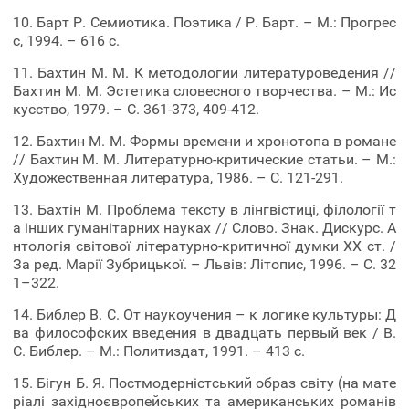
10. Барт Р. Семиотика. Поэтика / Р. Барт. – М.: Прогрес
с, 1994. – 616 с.
11. Бахтин М. М. К методологии литературоведения //
Бахтин М. М. Эстетика словесного творчества. – М.: Ис
кусство, 1979. – С. 361-373, 409-412.
12. Бахтин М. М. Формы времени и хронотопа в романе
// Бахтин М. М. Литературно-критические статьи. – М.:
Художественная литература, 1986. – С. 121-291.
13. Бахтін М. Проблема тексту в лінгвістиці, філології т
а інших гуманітарних науках // Слово. Знак. Дискурс. А
нтологія світової літературно-критичної думки ХХ ст. /
За ред. Марії Зубрицької. – Львів: Літопис, 1996. – С. 32
1–322.
14. Библер В. С. От наукоучения – к логике культуры: Д
ва философских введения в двадцать первый век / В.
С. Библер. – М.: Политиздат, 1991. – 413 c.
15. Бігун Б. Я. Постмодерністський образ світу (на мате
ріалі західноєвропейських та американських романів