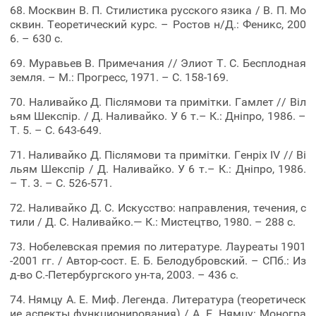
68. Москвин В. П. Стилистика русского язика / В. П. Мо
сквин. Теоретический курс. – Ростов н/Д.: Феникс, 200
6. – 630 с.
69. Муравьев В. Примечания // Элиот Т. С. Бесплодная
земля. – М.: Прогресс, 1971. – С. 158-169.
70. Наливайко Д. Післямови та примітки. Гамлет // Віл
ьям Шекспір. / Д. Наливайко. У 6 т.– К.: Дніпро, 1986. –
Т. 5. – С. 643-649.
71. Наливайко Д. Післямови та примітки. Генріх IV // Ві
льям Шекспір / Д. Наливайко. У 6 т.– К.: Дніпро, 1986.
– Т. 3. – С. 526-571.
72. Наливайко Д. С. Искусство: направления, течения, с
тили / Д. С. Наливайко.— К.: Мистецтво, 1980. – 288 с.
73. Нобелевская премия по литературе. Лауреаты 1901
-2001 гг. / Автор-сост. Е. Б. Белодубровский. – СПб.: Из
д-во С.-Петербургского ун-та, 2003. – 436 с.
74. Нямцу А. Е. Миф. Легенда. Литература (теоретическ
ие аспекты функционирования) / А. Е. Нямцу: Моногра