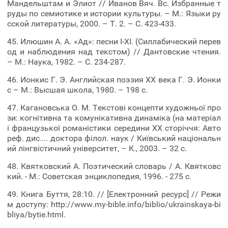
Мандельштам и Элиот // Иванов Вяч. Вс. Избранные т
руды по семиотике и истории культуры. – М.: Языки ру
сской литературы, 2000. – Т. 2. – С. 423-433.
45. Илюшин А. А. «Ад»: песни I-XI. (Силлабический перев
од и наблюдения над текстом) // Дантовские чтения.
– М.: Наука, 1982. – С. 234-287.
46. Ионкис Г. Э. Английская поэзия ХХ века Г. Э. Ионки
с – М.: Высшая школа, 1980. – 198 с.
47. Кагановська О. М. Текстові концепти художньої про
зи: когнітивна та комунікативна динаміка (на матеріал
і французької романістики середини ХХ сторіччя: Авто
реф. дис.... доктора філол. наук / Київський національн
ий лінгвістичний університет, – К., 2003. – 32 с.
48. Квятковский А. Поэтический словарь / А. Квятковс
кий. - М.: Советская энциклопедия, 1996. - 275 с.
49. Книга Буття, 28:10. // [Електронний ресурс] // Режи
м доступу: http://www.my-bible.info/biblio/ukrainskaya-bi
bliya/bytie.html.