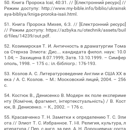
50. Книга Пророка Ісаї, 40:31. // [Електронний ресурс] //
Режим доступу: http://www.my-bible.info/biblio/ukrainsk
aya-bibliya/kniga-proroka-isaii.html.
51. Книга Пророка Михея, 6:3. // [Електронний ресурс]
// Режим доступу: https://azbyka.ru/otechnik/assets/buil
d/files/14239/out.pdf.
52. Козимирская Т. И. Античность в драматургии Тома
са Стернза Элиота: Дис.... кандидата филол. наук: 10.0
1.04; – Захищена 8.07.1999; Затв. 13.10.1999. – Симфер
ополь, 1998. – 175 с.: іл.-Бібліогр.: 176-193.
53. Козлов А. С. Литературоведение Англии и США ХХ в
ека / А. С. Козлов. – М.: Московский лицей, 2004. – 256
с.
54. Костюк В., Денисенко В. Модерн як поле експериме
нту (Комічне, фрагмент, інтертекстуальність) / В. Кост
юк, В. Денисенко. – К., 2002. – 176 с.
55. Красавченко Т. Н. Заметки к определению Т. С. Эли
ота // Элиот Т. С. Избранное. Т. I-II. Религия, культура, л
итература / Пер. с англ. за ред. А. Н. Дорошевича; соста