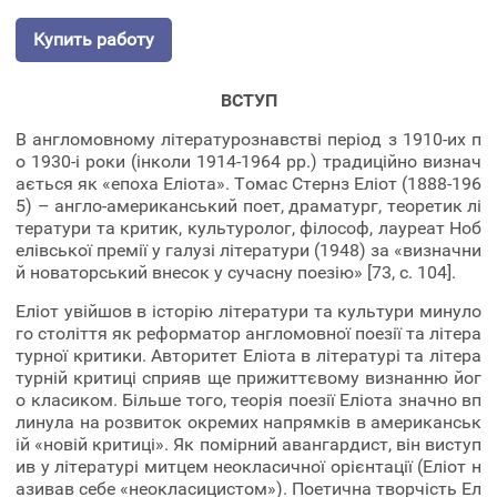
Купить работу
ВСТУП
В англомовному літературознавстві період з 1910-их п
о 1930-і роки (інколи 1914-1964 рр.) традиційно визнач
ається як «епоха Еліота». Томас Стернз Еліот (1888-196
5) – англо-американський поет, драматург, теоретик лі
тератури та критик, культуролог, філософ, лауреат Ноб
елівської премії у галузі літератури (1948) за «визначни
й новаторський внесок у сучасну поезію» [73, c. 104].
Еліот увійшов в історію літератури та культури минуло
го століття як реформатор англомовної поезії та літера
турної критики. Авторитет Еліота в літературі та літера
турній критиці сприяв ще прижиттєвому визнанню йог
о класиком. Більше того, теорія поезії Еліота значно вп
линула на розвиток окремих напрямків в американськ
ій «новій критиці». Як помірний авангардист, він виступ
ив у літературі митцем неокласичної орієнтації (Еліот н
азивав себе «неокласицистом»). Поетична творчість Ел