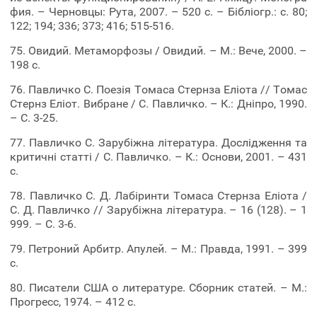
фия. – Черновцы: Рута, 2007. – 520 с. – Бібліогр.: с. 80;
122; 194; 336; 373; 416; 515-516.
75. Овидий. Метаморфозы / Овидий. – М.: Вече, 2000. –
198 с.
76. Павличко C. Поезія Томаса Стернза Еліота // Томас
Стернз Еліот. Вибране / С. Павличко. – К.: Дніпро, 1990.
– С. 3-25.
77. Павличко С. Зарубіжна література. Дослідження та
критичні статті / С. Павличко. – К.: Основи, 2001. – 431
с.
78. Павличко С. Д. Лабіринти Томаса Стернза Еліота /
С. Д. Павличко // Зарубіжна література. – 16 (128). – 1
999. – С. 3-6.
79. Петроний Арбитр. Апулей. – М.: Правда, 1991. – 399
с.
80. Писатели США о литературе. Сборник статей. – М.:
Прогресс, 1974. – 412 с.