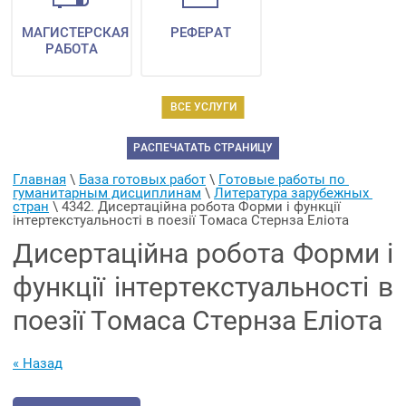
МАГИСТЕРСКАЯ
РЕФЕРАТ
РАБОТА
ВСЕ УСЛУГИ
РАСПЕЧАТАТЬ СТРАНИЦУ
Главная
 \ 
База готовых работ
 \ 
Готовые работы по 
гуманитарным дисциплинам
 \ 
Литература зарубежных 
стран
 \ 
4342. Дисертаційна робота Форми і функції 
інтертекстуальності в поезії Томаса Стернза Еліота
Дисертаційна робота Форми і
функції інтертекстуальності в
поезії Томаса Стернза Еліота
« Назад