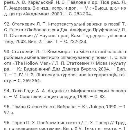
реев, А. В. Карельский, H. С. Павлова и др.; Под ред. Л.
Г. Андреева. 2-е изд., испр. и доп. — M.: «Высш. шк.» из
д. центр «Академия», 2000. – С. 283-304.
92. Статкевич Л. П. Інтертекстуальні зв’язки в поезії Т.
С. Еліота «Любовна пісня Дж. Альфреда Пруфрока» / Л.
П. Статкевич // Наукові праці Кам.-Под. держ. універси
тету, 2003. Вип. 2. Том. 1. – С. 222-223.
93. Статкевич Л. П. Комеморат та міжтекстові алюзії: п
роблема амбівалентного співіснування у поемі Т. С. Елі
ота «The Hollow Men» / Л. П. Статкевич // Мова і культу
ра. – К.: Видавничий Дім Дмитра Бурого, 2004. – Вип.
7. – Т. IV. Ч. 2. Лінгвокультурологічна інтерпретація тек
сту. – С. 259-264.
94. Тахо-Годи А. А. Аэдона // Мифологический словар
ь. – М. Советская энциклопедия, 1990. – С. 83.
95. Томас Стернз Еліот. Вибране. – К.: Дніпро, 1990. – 1
97 с.
96. Тороп П. Х. Проблема интекста / П. Х. Топор // Труд
ы по знаковым системам. Вып. XIV. Текст в тексте. – Т