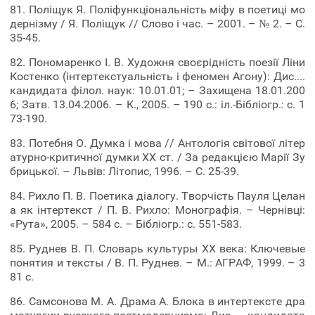
81. Поліщук Я. Поліфункціональність міфу в поетиці мо
дернізму / Я. Поліщук // Слово і час. – 2001. – № 2. – С.
35-45.
82. Пономаренко І. В. Художня своєрідність поезії Ліни
Костенко (інтертекстуальність і феномен Агону): Дис....
кандидата філол. наук: 10.01.01; – Захищена 18.01.200
6; Затв. 13.04.2006. – К., 2005. – 190 с.: іл.-Бібліогр.: с. 1
73-190.
83. Потебня О. Думка і мова // Антологія світової літер
атурно-критичної думки XX ст. / За редакцією Марії Зу
брицької. – Львів: Літопис, 1996. – С. 25-39.
84. Рихло П. В. Поетика діалогу. Творчість Пауля Целан
а як інтертекст / П. В. Рихло: Монографія. – Чернівці:
«Рута», 2005. – 584 с. – Бібліогр.: с. 551-583.
85. Руднев В. П. Словарь культуры XX века: Ключевые
понятия и тексты / В. П. Руднев. – М.: АГРАФ, 1999. – 3
81 с.
86. Самсонова М. А. Драма А. Блока в интертексте дра