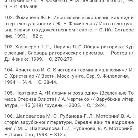
и термины / И. В. Фоменко. – М.: «Высшая школа», 199
9. – С. 496-506.
102. Фомичева Ж. Е. Иностилевые скопления как вид и
нтертекстуальности / Ж. Е. Фомичева // Интертекстуал
ьные связи в художественном тексте. – С.-Пб.: Сотворе
ние, 1993. – 82 c.
103. Хазагеров Т. Г., Ширина Л. С. Общая риторика: Кур
с лекций. Словарь риторических приемов. – Ростов н/
Д.: Феникс, 1999. – С. 278-279.
104. Христенко И. С. К истории термина «аллюзия» / И.
С. Христенко // Вестн. Моск. ун-та. Сер. 9. Филология. –
1994. – № 4. – С. 38-44.
105. Чертенко А. «И пламя и роза одно» (Вселенные То
маса Стернза Элиота) / А. Чертенко // Зарубіжна літер
атура. – 45 (349) грудень – 2005. – С. 12-24.
106. Шаповалова М. С., Рубанова Г. Л., Моторний В. А. І
сторія зарубіжної літератури. Середні віки та відродже
ння / М. С. Шаповалова, Г. Л. Рубанова, В. А. Моторний.
– Львів: Світ, 1993. – 312 с.