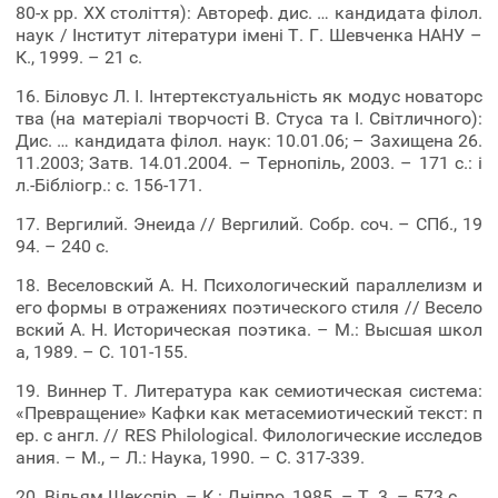
80-х рр. ХХ століття): Автореф. дис. … кандидата філол.
наук / Інститут літератури імені Т. Г. Шевченка НАНУ –
К., 1999. – 21 с.
16. Біловус Л. І. Інтертекстуальність як модус новаторс
тва (на матеріалі творчості В. Стуса та І. Світличного):
Дис. … кандидата філол. наук: 10.01.06; – Захищена 26.
11.2003; Затв. 14.01.2004. – Тернопіль, 2003. – 171 с.: і
л.-Бібліогр.: с. 156-171.
17. Вергилий. Энеида // Вергилий. Собр. соч. – СПб., 19
94. – 240 с.
18. Веселовский А. Н. Психологический параллелизм и
его формы в отражениях поэтического стиля // Весело
вский А. Н. Историческая поэтика. – М.: Высшая школ
а, 1989. – С. 101-155.
19. Виннер Т. Литература как семиотическая система:
«Превращение» Кафки как метасемиотический текст: п
ер. с англ. // RES Philological. Филологические исследов
ания. – М., – Л.: Наука, 1990. – С. 317-339.
20. Вільям Шекспір. – К.: Дніпро, 1985. – Т. 3. – 573 с.