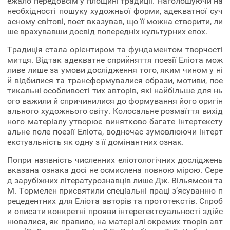
ежало передовсім у площині традиції. Наголошуючи на
необхідності пошуку художньої форми, адекватної суч
асному світові, поет вказував, що її можна створити, ли
ше врахувавши досвід попередніх культурних епох.
Традиція стала орієнтиром та фундаментом творчості
митця. Відтак адекватне сприйняття поезії Еліота мож
ливе лише за умови дослідження того, яким чином у ні
й відбилися та трансформувалися образи, мотиви, пое
тикальні особливості тих авторів, які найбільше для нь
ого важили й спричинилися до формування його оригін
ального художнього світу. Колосальне розмаїття вихід
ного матеріалу утворює винятково багате інтертексту
альне поле поезії Еліота, водночас зумовлюючи інтерт
екстуальність як одну з її домінантних ознак.
Попри наявність численних еліотологічних досліджень
вказана ознака досі не осмислена повною мірою. Сере
д зарубіжних літературознавців лише Дж. Вільямсон та
М. Тормелен присвятили спеціальні праці з’ясуванню п
рецедентних для Еліота авторів та прототекстів. Спроб
и описати конкретні прояви інтеретектсуальності здійс
нювалися, як правило, на матеріалі окремих творів авт