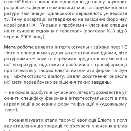
в поезії Еліота виконано відповідно до плану наукових
розробок кафедри германських мов та зарубіжної літе
ратури Кам’янець-Подільського державного університе
ту. Тему дисертації затверджено на засіданні бюро нау
кової ради НАН України з проблеми «Класична спадщи
на та сучасна художня література» (протокол № 3 від 8
червня 2006 року).
Мета роботи
: виявити інтертекстуальні зв'язки поезії Е
ліота з провідними художньо-естетичними ідеями, літе
ратурними течіями та окремими представниками світо
вої літератури; відстежити особливості трансформації
прототекстів у творах Еліота, визначити форми та фун
кції міжтекстового діалогу. Задля досягнення окресле
ної мети передбачено вирішення таких
завдань
:
– на основі здобутків сучасного літературознавства ут
очнити специфіку феномена інтертекстуальності в пла
ні реалізації її основних форм та функцій у художньому
тексті;
– проаналізувати етапи творчої еволюції Еліота з погл
яду ставлення до традиції та з’ясувати значення вплив