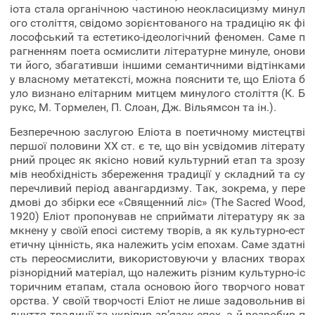
іота стала органічною частиною неокласицизму минул
ого століття, свідомо зорієнтованого на традицію як фі
лософський та естетико-ідеологічний феномен. Саме п
рагненням поета осмислити літературне минуле, онови
ти його, збагативши іншими семантичними відтінками
у власному метатексті, можна пояснити те, що Еліота б
уло визнано елітарним митцем минулого століття (К. Б
рукс, М. Тормелен, П. Слоан, Дж. Вільямсон та ін.).
Безперечною заслугою Еліота в поетичному мистецтві
першої половини XX ст. є те, що він усвідомив літерату
рний процес як якісно новий культурний етап та зрозу
мів необхідність збереження традиції у складний та су
перечливий період авангардизму. Так, зокрема, у пере
дмові до збірки есе «Священний ліс» (The Sacred Wood,
1920) Еліот пропонував не сприймати літературу як за
мкнену у своїй епосі систему творів, а як культурно-ест
етичну цінність, яка належить усім епохам. Саме здатні
сть переосмислити, використовуючи у власних творах
різнорідний матеріал, що належить різним культурно-іс
торичним етапам, стала основою його творчого новат
орства. У своїй творчості Еліот не лише задовольнив ві
дчуття традиції та укріпив зв’язок епох, а й розробив п