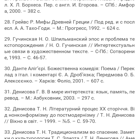
л. Х. Л. Борхеса. Пер. с англ. И. Егорова. – СПб.: Амфор
а, 2000. – 382 с.
28. Грейвс Р. Мифы Древней Греции / Под ред. и с посл
есл. А. А. Тахо-Годи. – М.: Прогресс, 1992. – 624 с.
29. Гучинская Н. О. Шпильманский эпос и проблема те
кстопорождения / Н. О. Гучинская // Интертекстуальн
ые связи в художественном тексте. – С-Пб.: Сотворени
е, 1993. – С. 46-57.
30. Данте Аліг’єрі. Божественна комедія: Поема / Перек
лад з італ. і коментарі Є. А. Дроб’язка; Передмова О. Б.
Алексєєнко. – Харків: Фоліо, 2001. – 607 с.
31. Денисова Г. В. В мире интертекста: язык, память, пе
ревод. – М.: Азбуковник, 2003. – 297 с.
32. Денисова Т. Н. Лiтературний процес ХХ сторiччя. Вi
д нонконформiзму до постмодернiзму / Т. Н. Денисова
// Вiкно в свiт. – 1999. – №5. – С. 59-70.
33. Денисова Т. Н. Традиционализм во спасение. Замет
ки о культурологии Т. С. Элиота / Т. Н. Денисова // Аме