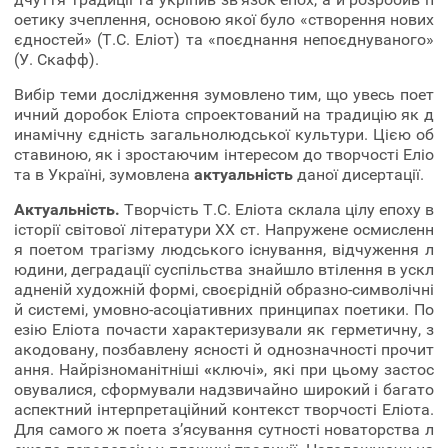
оетику зчеплення, основою якої було «створення нових
єдностей» (Т.С. Еліот) та «поєднання непоєднуваного»
(У. Скафф).
Вибір теми дослідження зумовлено тим, що увесь поет
ичний доробок Еліота спроектований на традицію як д
инамічну єдність загальнолюдської культури. Цією об
ставиною, як і зростаючим інтересом до творчості Еліо
та в Україні, зумовлена
актуальність
даної дисертації.
Актуальність.
Творчість Т.С. Еліота склала цілу епоху в
історії світової літератури ХХ ст. Напружене осмисленн
я поетом трагізму людського існування, відчуження л
юдини, деградації суспільства знайшло втілення в ускл
адненій художній формі, своєрідній образно-символічні
й системі, умовно-асоціативних принципах поетики. По
езію Еліота почасти характеризували як герметичну, з
акодовану, позбавлену ясності й однозначності прочит
ання. Найрізноманітніші
«
ключі
»
, які при цьому застос
овувалися, сформували надзвичайно широкий і багато
аспектний інтерпретаційний контекст творчості Еліота.
Для самого ж поета з’ясування сутності новаторства л