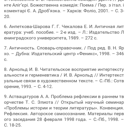
нте Аліг’єрі. Божественна комедія: Поема / Пер. з італ. і
коментарі Є. А. Дроб’язка. – Харків: Фоліо, 2001. – С. 3-
20.
6. Анпеткова-Шарова Г. Г. Чекалова Е. И. Античная лит
ература: учеб. пособие. – 2-е изд. – Л.: Издательство Л
енинградского университета, 1989. – 272 с.
7. Античность. Словарь-справочник. / Под ред. В. Н. Яр
хо. – Дубна: Издательский центр «Феникс», 1998. – 346
с.
8. Арнольд И. В. Читательское восприятие интертексту
альности и герменевтика / И. В. Арнольд // Интертекст
уальные связи в художественном тексте. – С.-Пб.: Сотв
орение, 1993. – С. 4-12.
9. Аствацатуров А. А. Проблема рефлексии в раннем тв
орчестве Т. С. Элиота // Открытый научный семинар
«Проблемы истории и теории литературы». Конвенция.
Рефлексия. Авторское самосознание. Материалы перв
ого заседания 28 февраля 1998 года. – С.-Пб., 1998. –
С. 18-25.