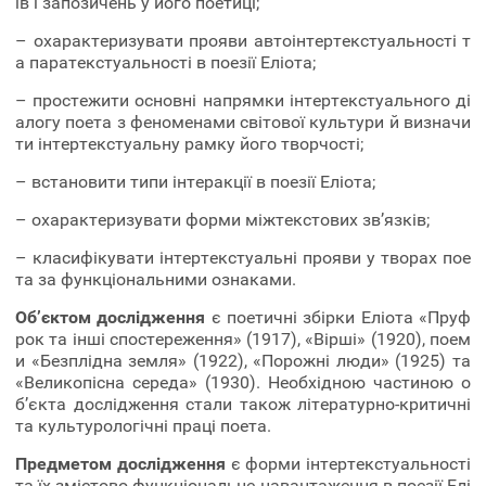
ів і запозичень у його поетиці;
– охарактеризувати прояви автоінтертекстуальності т
а паратекстуальності в поезії Еліота;
– простежити основні напрямки інтертекстуального ді
алогу поета з феноменами світової культури й визначи
ти інтертекстуальну рамку його творчості;
– встановити типи інтеракції в поезії Еліота;
– охарактеризувати форми міжтекстових зв’язків;
– класифікувати інтертекстуальні прояви у творах пое
та за функціональними ознаками.
Об’єктом дослідження
є поетичні збірки Еліота «Пруф
рок та інші спостереження» (1917), «Вірші» (1920), поем
и «Безплідна земля» (1922), «Порожні люди» (1925) та
«Великопісна середа» (1930). Необхідною частиною о
б’єкта дослідження стали також літературно-критичні
та культурологічні праці поета.
Предметом дослідження
є форми інтертекстуальності
та їх змістово-функціональне навантаження в поезії Елі