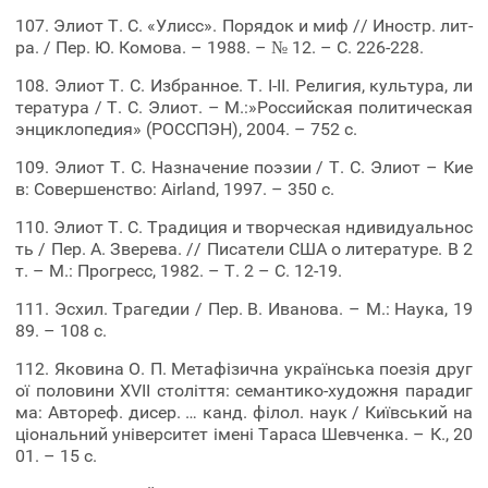
107. Элиот Т. С. «Улисс». Порядок и миф // Иностр. лит-
ра. / Пер. Ю. Комова. – 1988. – № 12. – С. 226-228.
108. Элиот Т. С. Избранное. Т. I-II. Религия, культура, ли
тература / Т. С. Элиот. – М.:»Российская политическая
энциклопедия» (РОССПЭН), 2004. – 752 с.
109. Элиот Т. С. Назначение поэзии / Т. С. Элиот – Кие
в: Совершенство: Airland, 1997. – 350 с.
110. Элиот Т. С. Традиция и творческая ндивидуальнос
ть / Пер. А. Зверева. // Писатели США о литературе. В 2
т. – М.: Прогресс, 1982. – Т. 2 – С. 12-19.
111. Эсхил. Трагедии / Пер. В. Иванова. – М.: Наука, 19
89. – 108 с.
112. Яковина О. П. Метафізична українська поезія друг
ої половини XVII століття: семантико-художня парадиг
ма: Автореф. дисер. … канд. філол. наук / Київський на
ціональний університет імені Тараса Шевченка. – К., 20
01. – 15 с.