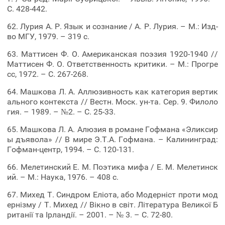
С. 428-442.
62. Лурия А. Р. Язык и сознание / А. Р. Лурия. – М.: Изд-
во МГУ, 1979. – 319 с.
63. Маттисен Ф. О. Американская поэзия 1920-1940 //
Маттисен Ф. О. Ответственность критики. – М.: Прогре
сс, 1972. – С. 267-268.
64. Машкова Л. А. Аллюзивность как категория вертик
ального контекста // Вестн. Моск. ун-та. Сер. 9. Филоло
гия. – 1989. – №2. – С. 25-33.
65. Машкова Л. А. Алюзия в романе Гофмана «Эликсир
ы дъявола» // В мире Э.Т.А. Гофмана. – Калининград:
Гофман-центр, 1994. – С. 120-131.
66. Мелетинский Е. М. Поэтика мифа / Е. М. Мелетинск
ий. – М.: Наука, 1976. – 408 c.
67. Михед Т. Синдром Еліота, або Модерніст проти мод
ернізму / Т. Михед // Вікно в світ. Література Великої Б
ританії та Ірландії. – 2001. – № 3. – С. 72-80.