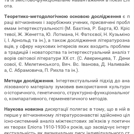
ота.
Теоретико-методологічною основою дослідження
є п
раці вітчизняних і зарубіжних учених, присвячені пробл
емам інтертекстуальності (М. Бахтіна, Р. Барта, Ю. Кріс
тевої, Ж. Женетта, Ю. Лотмана, Н. Фатєєвої, Н. Кузьміно
ї, І. Арнольд та ін.), а також дослідження літературозна
вців, у сферу наукових інтересів яких входить проблем
а традицій і новаторства та інтертекстуальний аналіз т
ворів світової літератури ХХ ст. (С. Аверинцева, Т. Дени
сової, Є. Мелетинського, Вяч. Вс. Іванова, Д. Наливайк
а, С. Абрамовича, П. Рихла та ін.).
Методи дослідження
. Інтертекстуальний підхід до ана
лізованого матеріалу зумовив використання культурн
о-історичного, генетичного, структурно-функціональног
о, компаративного, герменевтичного методів.
Наукова новизна
дисертації полягає в тому, що в ній в
перше у вітчизняному літературознавстві здійснено ціл
існо-системний аналіз міжтекстових зв’язків у поетичн
их творах Еліота 1910-1930-х років, що засвідчує інтерт
екстуальність як визначальну рису індивідуального ст