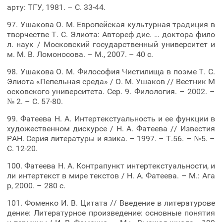
арту: ТГУ, 1981. – С. 33-44.
97. Ушакова О. М. Европейская культурная традиция в
творчестве Т. С. Элиота: Автореф дис. … доктора фило
л. наук / Московский государственный университет и
м. М. В. Ломоносова. – М., 2007. – 40 с.
98. Ушакова О. М. Философия Чистилища в поэме Т. С.
Элиота «Пепельная среда» / О. М. Ушаков // Вестник М
осковского университета. Сер. 9. Филология. – 2002. –
№ 2. – С. 57-80.
99. Фатеева Н. А. Интертекстуальность и ее функции в
художественном дискурсе / Н. А. Фатеева // Известия
РАН. Серия литературы и язика. – 1997. – Т.56. – №5. –
С. 12-20.
100. Фатеева Н. А. Контрапункт интертекстуальности, и
ли интертекст в мире текстов / Н. А. Фатеева. – М.: Ага
р, 2000. – 280 с.
101. Фоменко И. В. Цитата // Введение в литературове
дение: Литературное произведение: основные понятия