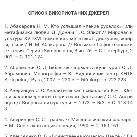
СПИСОК ВИКОРИСТАНИХ ДЖЕРЕЛ
1. Абакарова Н. М. Кто услышал «пение русалок», или
метафизика любви: Д. Донн и Т. С. Элиот // Мировая к
ультура XVII-XVIII веков как метатекст: дискурсы, жанр
ы, стили / Н. М. Абакарова // Восьмые Лафонтеновски
е чтения. Серия «Symposium», Вып. 26. – С.-Петербург, 2
002. – С. 121-124.
2. Абрамович С. Д. Біблія як форманта культури / С. Д.
Абрамович: Монографія – К.: Видавничий центр КНТЕ
У, Чернівці: Рута, 2002. – 230 с. – Бібліогр.: с. 223-228.
3. Аверинцев С. С. Аналитическая психология К.–Г. Юнг
а и закономерности творческой фантазии / С. С. Авери
нцев // Вопросы литературы. – 1973. – №3. – С. 113-14
3.
4. Аверинцев С. С. Грааль // Мифологический словарь.
– М.: Советская энциклопедия, 1990. – С. 160-161.
5. Алексєєнко О. Б. «Божественна комедія» Данте // Да