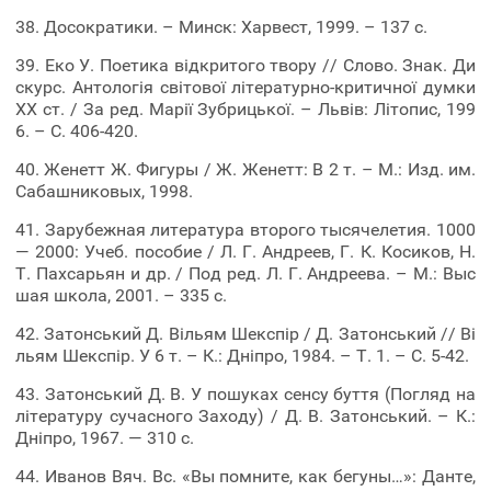
38. Досократики. – Минск: Харвест, 1999. – 137 с.
39. Еко У. Поетика відкритого твору // Слово. Знак. Ди
скурс. Антологія світової літературно-критичної думки
ХХ ст. / За ред. Марії Зубрицької. – Львів: Літопис, 199
6. – С. 406-420.
40. Женетт Ж. Фигуры / Ж. Женетт: В 2 т. – М.: Изд. им.
Сабашниковых, 1998.
41. Зарубежная литература второго тысячелетия. 1000
— 2000: Учеб. пособие / Л. Г. Андреев, Г. К. Косиков, Н.
Т. Пахсарьян и др. / Под ред. Л. Г. Андреева. – М.: Выс
шая школа, 2001. – 335 c.
42. Затонський Д. Вільям Шекспір / Д. Затонський // Ві
льям Шекспір. У 6 т. – К.: Дніпро, 1984. – Т. 1. – С. 5-42.
43. Затонський Д. В. У пошуках сенсу буття (Погляд на
літературу сучасного Заходу) / Д. В. Затонський. – К.:
Дніпро, 1967. — 310 с.
44. Иванов Вяч. Вс. «Вы помните, как бегуны…»: Данте,