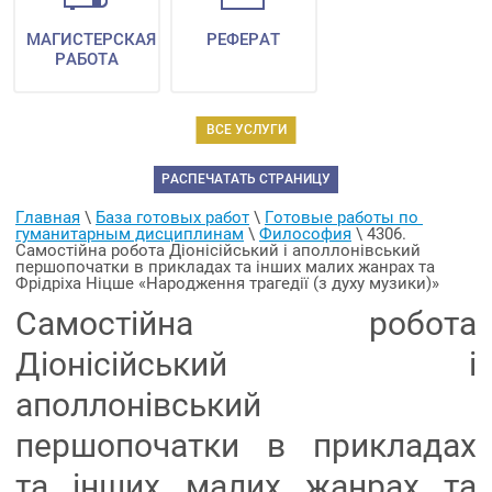
МАГИСТЕРСКАЯ
РЕФЕРАТ
РАБОТА
ВСЕ УСЛУГИ
РАСПЕЧАТАТЬ СТРАНИЦУ
Главная
 \ 
База готовых работ
 \ 
Готовые работы по 
гуманитарным дисциплинам
 \ 
Философия
 \ 
4306. 
Самостійна робота Діонісійський і аполлонівський 
першопочатки в прикладах та інших малих жанрах та 
Фрідріха Ніцше «Народження трагедії (з духу музики)»
Самостійна робота
Діонісійський і
аполлонівський
першопочатки в прикладах
та інших малих жанрах та