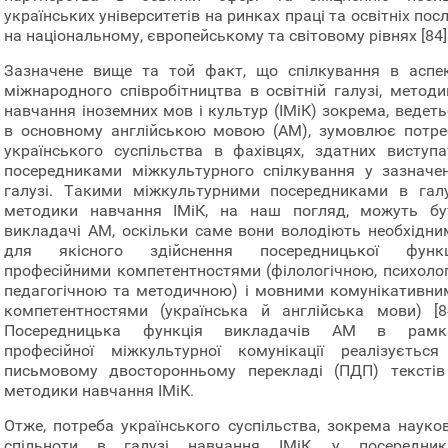
українських університетів на ринках праці та освітніх пос
на національному, європейському та світовому рівнях [84]
Зазначене вище та той факт, що спілкування в аспек
міжнародного співробітництва в освітній галузі, методи
навчання іноземних мов і культур (ІМіК) зокрема, ведеть
в основному англійською мовою (АМ), зумовлює потре
українського суспільства в фахівцях, здатних виступа
посередниками міжкультурного спілкування у зазначен
галузі. Такими міжкультурними посередниками в галу
методики навчання ІМіК, на наш погляд, можуть бу
викладачі АМ, оскільки саме вони володіють необхідни
для якісного здійснення посередницької функці
професійними компетентностями (філологічною, психолог
педагогічною та методичною) і мовними комунікативни
компетентностями (українська й англійська мови) [84
Посередницька функція викладачів АМ в рамк
професійної міжкультурної комунікації реалізується
письмовому двосторонньому перекладі (ПДП) текстів
методики навчання ІМіК.
Отже, потреба українського суспільства, зокрема науков
спільноти в галузі навчання ІМіК, у посередник