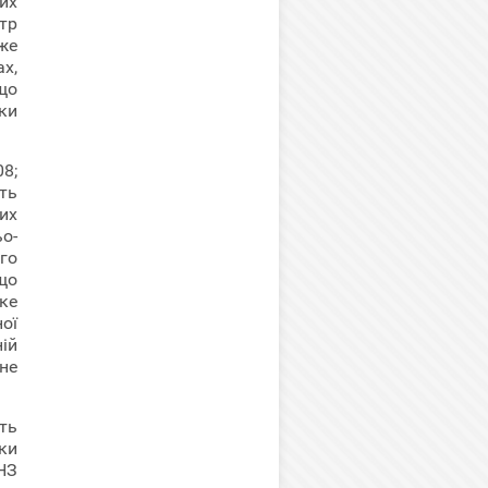
их
тр
же
х,
що
ки
08;
сть
их
о-
го
що
ке
ої
ій
не
ть
ки
НЗ