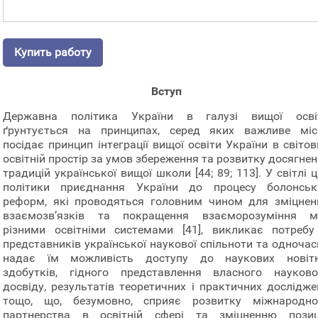
Купить работу
Вступ
Державна політика України в галузі вищої осві
ґрунтується на принципах, серед яких важливе міс
посідає принцип інтеграції вищої освіти України в світо
освітній простір за умов збереження та розвитку досягнен
традицій української вищої школи [44; 89; 113]. У світлі ц
політики приєднання України до процесу болонськ
реформ, які проводяться головним чином для зміцнен
взаємозв’язків та покращення взаєморозуміння м
різними освітніми системами [41], викликає потребу
представників української наукової спільноти та одночас
надає їм можливість доступу до наукових новітн
здобутків, гідного представлення власного науково
досвіду, результатів теоретичних і практичних дослідже
тощо, що, безумовно, сприяє розвитку міжнародно
партнерства в освітній сфері та зміцненню позиц