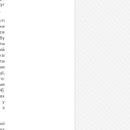
луг
.
ті
ки
ся
бу
ти
ій
зі
ти
ми
ї,
о-
ми
].
ах
 у
 з
ої
ах