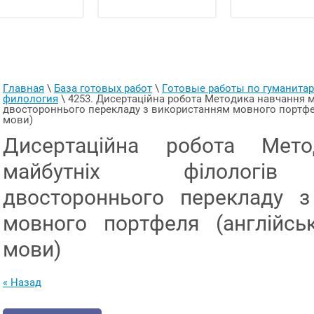
Главная
 \ 
База готовых работ
 \ 
Готовые работы по гуманит
филология
 \ 
4253. Дисертаційна робота Методика навчання м
двостороннього перекладу з використанням мовного портфеля
мови)
Дисертаційна робота Мето
майбутніх філологів
двостороннього перекладу з
мовного портфеля (англійсь
мови)
« Назад