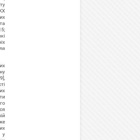
ту
КХ
них
та
5;
які
іх
ля
ких
ну
9],
ті
их
ти
го
ся
ій
же
их
 у