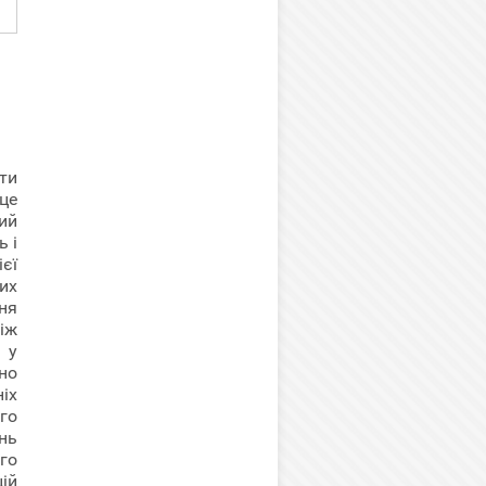
ти
це
вий
ь і
ієї
их
ня
іж
 у
но
іх
го
нь
го
ій