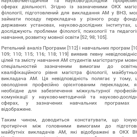
науково-методичній та науково-дослідній професійн
сферах діяльності. Згідно із зазначеними ОКХ магіс
філології, підготовлений для викладання АМ у ВНЗ, мо
займати посаду перекладача у різного роду фонда
державних установах, науково-дослідних інститутах, 
досліджують проблеми філології, психології та педагогі
навчання, розвитку мовної освіти [52; 98; 105].
Ретельний аналіз Програми [112] і навчальних програм [1
109; 110; 115; 116; 118; 119] виявив певну невідповідні
цілей та змісту навчання АМ студентів магістратури мовн
спеціальностей зазначеним вимогам до освітнь
кваліфікаційного рівня магістра філології, майбутньо
викладача АМ. Ця невідповідність полягає у тому, 
оволодіння професійно орієнтованим перекладом, я
необхідне для забезпечення міжкультурної професійн
комунікації у науково-методичній та науково-дослідн
сферах, у зазначених навчальних програмах 
відображене.
Таким чином, доводиться констатувати, що існую
протиріччя між головними вимогами до підготов
майбутніх викладачів АМ, які відображені в ОКХ В