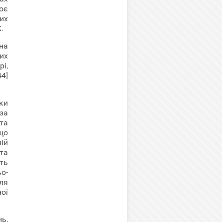
ює
их
.
на
них
і,
4]
ки
за
 та
що
ній
та
ть
о-
ля
ої
ь,