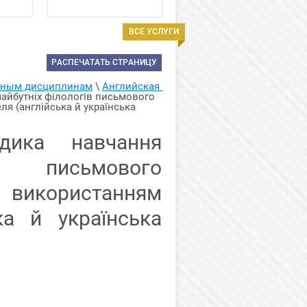
ВСЕ УСЛУГИ
РАСПЕЧАТАТЬ СТРАНИЦУ
арным дисциплинам
 \ 
Английская 
айбутніх філологів письмового 
 (англійська й українська 
дика навчання
 письмового
 використанням
ка й українська