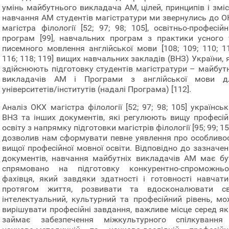
умінь майбутнього викладача АМ, цілей, принципів і зміс
навчання АМ студентів магістратури ми звернулись до О
магістра філології [52; 97; 98; 105], освітньо-професій
програм [99], навчальних програм з практики усного 
писемного мовлення англійської мови [108; 109; 110; 11
116; 118; 119] вищих навчальних закладів (ВНЗ) України, 
здійснюють підготовку студентів магістратури – майбутн
викладачів АМ і Програми з англійської мови д
університетів/інститутів (надалі Програма) [112].
Аналіз ОКХ магістра філології [52; 97; 98; 105] українсь
ВНЗ та інших документів, які регулюють вищу професій
освіту з напрямку підготовки магістрів філології [95; 99; 15
дозволив нам сформувати певне уявлення про особливос
вищої професійної мовної освіти. Відповідно до зазначен
документів, навчання майбутніх викладачів АМ має бу
спрямовано на підготовку конкурентно-спроможньо
фахівця, який завдяки здатності і готовності навчати
протягом життя, розвивати та вдосконалювати св
інтелектуальний, культурний та професійний рівень, мо
вирішувати професійні завдання, важливе місце серед як
займає забезпечення міжкультурного спілкування