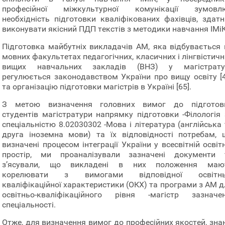
професійної міжкультурної комунікації зумовл
необхідність підготовки кваліфікованих фахівців, здатн
виконувати якісний ПДП текстів з методики навчання ІМіК
Підготовка майбутніх викладачів АМ, яка відбувається 
мовних факультетах педагогічних, класичних і лінгвістич
вищих навчальних закладів (ВНЗ) у магістратур
регулюється законодавством України про вищу освіту [4
та організацію підготовки магістрів в Україні [65].
З метою визначення головних вимог до підготов
студентів магістратури напрямку підготовки -Філологія 
спеціальністю 8.02030302 -Мова і література (англійська
друга іноземна мови) та їх відповідності потребам, 
визначені процесом інтеграції України у всесвітній освіт
простір, ми проаналізували зазначені документи 
з’ясували, що викладені в них положення маю
корелювати з вимогами відповідної освітнь
кваліфікаційної характеристики (ОКХ) та програми з АМ д
освітньо-кваліфікаційного рівня -магістр зазначен
спеціальності.
Отже, для визначення вимог до професійних якостей, знан