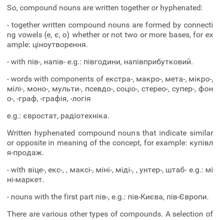
So, compound nouns are written together or hyphenated:
- together written compound nouns are formed by connecti
ng vowels (е, є, о) whether or not two or more bases, for ex
ample: ціноутворення.
- with пів-, напів- e.g.: півгодини, напівприбутковий.
- words with components of екстра-, макро-, мета-, мікро-,
мілі-, моно-, мульти-, псевдо-, соціо-, стерео-, супер-, фон
о-, -граф, -графія, -логія
e.g.: євростат, радіотехніка.
Written hyphenated compound nouns that indicate similar
or opposite in meaning of the concept, for example: купівл
я-продаж.
- with віце-, екс-, , максі-, міні-, міді-, , унтер-, штаб- e.g.: мі
ні-маркет.
- nouns with the first part пів-, e.g.: пів-Києва, пів-Європи.
There are various other types of compounds. A selection of