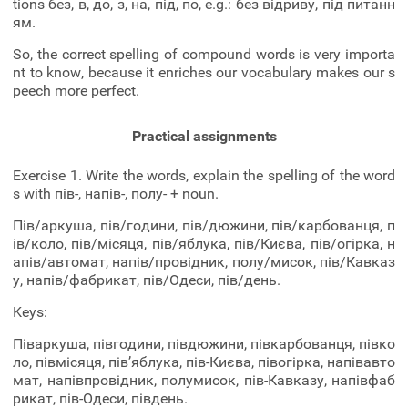
tions без, в, до, з, на, під, по, e.g.: без відриву, під питанн
ям.
So, the correct spelling of compound words is very importa
nt to know, because it enriches our vocabulary makes our s
peech more perfect.
Practical assignments
Exercise 1. Write the words, explain the spelling of the word
s with пів-, напів-, полу- + noun.
Пів/аркуша, пів/години, пів/дюжини, пів/карбованця, п
ів/коло, пів/місяця, пів/яблука, пів/Києва, пів/огірка, н
апів/автомат, напів/провідник, полу/мисок, пів/Кавказ
у, напів/фабрикат, пів/Одеси, пів/день.
Keys:
Піваркуша, півгодини, півдюжини, півкарбованця, півко
ло, півмісяця, пів’яблука, пів-Києва, півогірка, напівавто
мат, напівпровідник, полумисок, пів-Кавказу, напівфаб
рикат, пів-Одеси, південь.