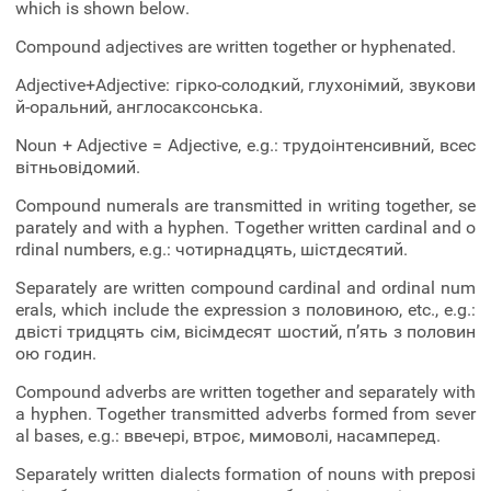
which is shown below.
Compound adjectives are written together or hyphenated.
Adjective+Adjective: гірко-солодкий, глухонімий, звукови
й-оральний, англосаксонська.
Noun + Adjective = Adjective, e.g.: трудоінтенсивний, всес
вітньовідомий.
Compound numerals are transmitted in writing together, se
parately and with a hyphen. Together written cardinal and o
rdinal numbers, e.g.: чотирнадцять, шістдесятий.
Separately are written compound cardinal and ordinal num
erals, which include the expression з половиною, etc., e.g.:
двісті тридцять сім, вісімдесят шостий, п’ять з половин
ою годин.
Compound adverbs are written together and separately with
a hyphen. Together transmitted adverbs formed from sever
al bases, e.g.: ввечері, втроє, мимоволі, насамперед.
Separately written dialects formation of nouns with preposi