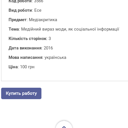
Код роботи
: 3566
Вид роботи
: Есе
Предмет
: Медіакритика
Тема
: Медійний вираз моди, як соціальної інформації
Кількість сторінок
: 3
Дата виконання
: 2016
Мова написання
: українська
Ціна
: 100 грн
Купить работу