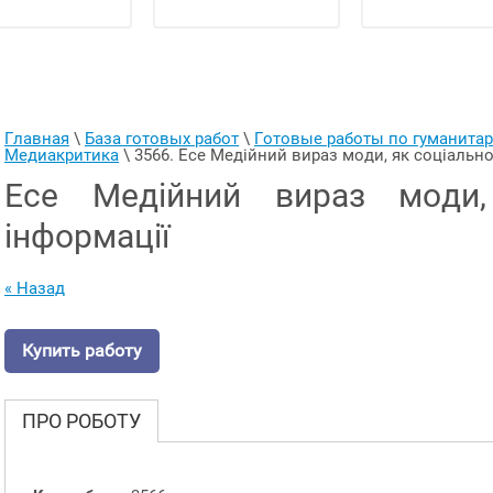
Главная
 \ 
База готовых работ
 \ 
Готовые работы по гуманит
Медиакритика
 \ 
3566. Есе Медійний вираз моди, як соціально
Есе Медійний вираз моди,
інформації
« Назад
Купить работу
ПРО РОБОТУ