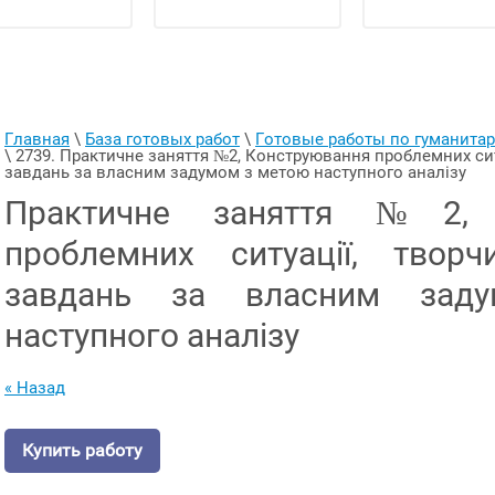
Главная
 \ 
База готовых работ
 \ 
Готовые работы по гуманит
\ 
2739. Практичне заняття №2, Конструювання проблемних ситу
завдань за власним задумом з метою наступного аналізу
Практичне заняття №2, 
проблемних ситуації, творч
завдань за власним зад
наступного аналізу
« Назад
Купить работу