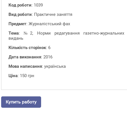
Код роботи
: 1039
Вид роботи
: Практичне заняття
Предмет
: Журналістський фах
Тема
: №2, Норми редагування газетно-журнальних
видань
Кількість сторінок
: 6
Дата виконання
: 2016
Мова написання
: українська
Ціна
: 150 грн
Купить работу