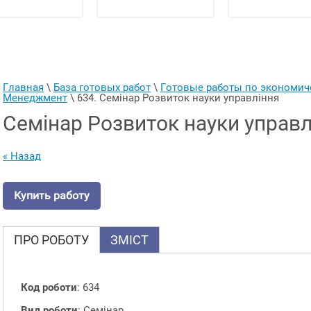
Главная
 \ 
База готовых работ
 \ 
Готовые работы по экономи
Менеджмент
 \ 
634. Семінар Розвиток науки управління
Семінар Розвиток науки управл
« Назад
Купить работу
ПРО РОБОТУ
ЗМІСТ
Код роботи
: 634
Вид роботи
: Семінар