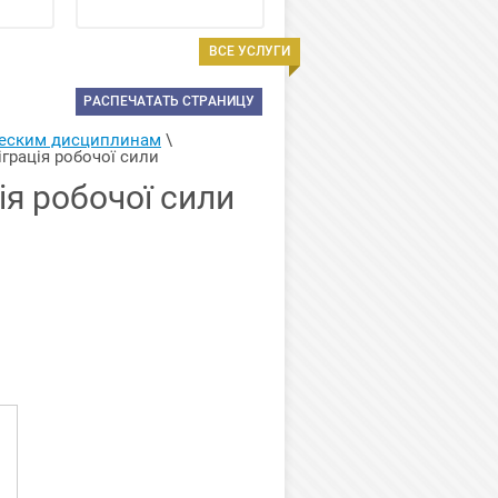
ВСЕ УСЛУГИ
РАСПЕЧАТАТЬ СТРАНИЦУ
ческим дисциплинам
 \ 
іграція робочої сили
ія робочої сили