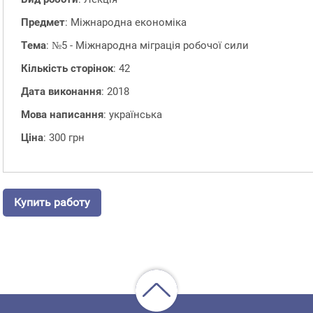
Предмет
: Міжнародна економіка
Тема
: №5 - Міжнародна міграція робочої сили
Кількість сторінок
: 42
Дата виконання
: 2018
Мова написання
: українська
Ціна
: 300 грн
Купить работу