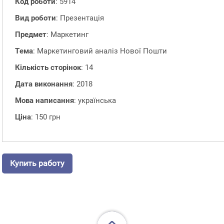
Код роботи
: 5914
Вид роботи
: Презентація
Предмет
: Маркетинг
Тема
: Маркетинговий аналіз Нової Пошти
Кількість сторінок
: 14
Дата виконання
: 2018
Мова написання
: українська
Ціна
: 150 грн
Купить работу