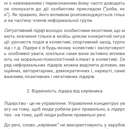
ні з навіюванням і переконанням йому часто доводить
ся спонукати до дії особистим прикладом (“роби, як
я"). Як правило, його впливом розповсюджується тільк
и на частину членів неформальної групи.
Ситуативний лідер
володіє особистими якостями, що м
ають значення тільки в якійсь цілком конкретній ситуа
ції: урочиста подія в колективі, спортивний захід, турпо
хід і т.д. Лідери є в будь-якому колективі і заслуговуют
ь особливої уваги, оскільки саме вони активно вплива
ють на морально-психологічний клімат в колективі. Се
ред неформальних лідерів можна виділити ділових, ем
оційних, авторитарних, демократичних і, нарешті, саме
важливе, позитивних і негативних лідерів.
2. Відмінність лідера від керівника
Лідерство - це не управління. Управління концентрує ув
агу на тому, щоб люди робили речі правильно, а лідерс
тво - на тому, щоб люди робили правильні речі.
До речі, слово „керівник” не використовують у зарубіж