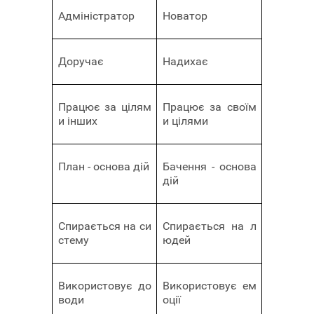
Адміністратор
Новатор
Доручає
Надихає
Працює за цілям
Працює за своїм
и інших
и цілями
План - основа дій
Бачення - основа
дій
Спирається на си
Спирається на л
стему
юдей
Використовує до
Використовує ем
води
оції