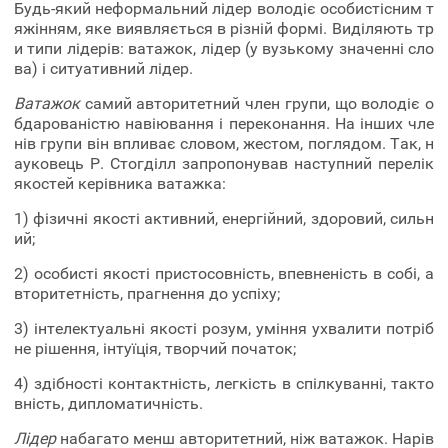
Будь-який неформальний лідер володіє особистісним т
яжінням, яке виявляється в різній формі. Виділяють тр
и типи лідерів: ватажок, лідер (у вузькому значенні сло
ва) і ситуативний лідер.
Ватажок
самий авторитетний член групи, що володіє о
бдарованістю навіювання і переконання. На інших чле
нів групи він впливає словом, жестом, поглядом. Так, н
ауковець Р. Стогділл запропонував наступний перелік
якостей керівника ватажка:
1) фізичні якості активний, енергійний, здоровий, сильн
ий;
2) особисті якості пристосовність, впевненість в собі, а
вторитетність, прагнення до успіху;
3) інтелектуальні якості розум, уміння ухвалити потріб
не рішення, інтуїція, творчий початок;
4) здібності контактність, легкість в спілкуванні, такто
вність, дипломатичність.
Лідер
набагато менш авторитетний, ніж ватажок. Нарів