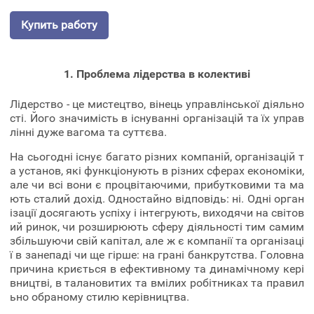
Купить работу
1. Проблема лідерства в колективі
Лідерство - це мистецтво, вінець управлінської діяльно
сті. Його значимість в існуванні організацій та їх управ
лінні дуже вагома та суттєва.
На сьогодні існує багато різних компаній, організацій т
а установ, які функціонують в різних сферах економіки,
але чи всі вони є процвітаючими, прибутковими та ма
ють сталий дохід. Одностайно відповідь: ні. Одні орган
ізації досягають успіху і інтегрують, виходячи на світов
ий ринок, чи розширюють сферу діяльності тим самим
збільшуючи свій капітал, але ж є компанії та організаці
ї в занепаді чи ще гірше: на грані банкрутства. Головна
причина криється в ефективному та динамічному кері
вництві, в талановитих та вмілих робітниках та правил
ьно обраному стилю керівництва.