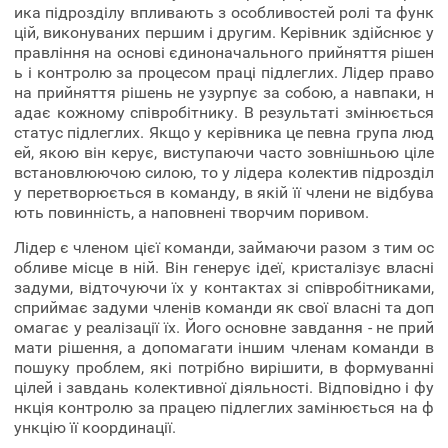
ика підрозділу впливають з особливостей ролі та функ
цій, виконуваних першим і другим. Керівник здійснює у
правління на основі єдиноначального прийняття рішен
ь і контролю за процесом праці підлеглих. Лідер право
на прийняття рішень не узурпує за собою, а навпаки, н
адає кожному співробітнику. В результаті змінюється
статус підлеглих. Якщо у керівника це певна група люд
ей, якою він керує, виступаючи часто зовнішньою ціле
встановлюючою силою, то у лідера колектив підрозділ
у перетворюється в команду, в якій її члени не відбува
ють повинність, а наповнені творчим поривом.
Лідер є членом цієї команди, займаючи разом з тим ос
обливе місце в ній. Він генерує ідеї, кристалізує власні
задуми, відточуючи їх у контактах зі співробітниками,
сприймає задуми членів команди як свої власні та доп
омагає у реалізації їх. Його основне завдання - не прий
мати рішення, а допомагати іншим членам команди в
пошуку проблем, які потрібно вирішити, в формуванні
цілей і завдань колективної діяльності. Відповідно і фу
нкція контролю за працею підлеглих замінюється на ф
ункцію її координації.