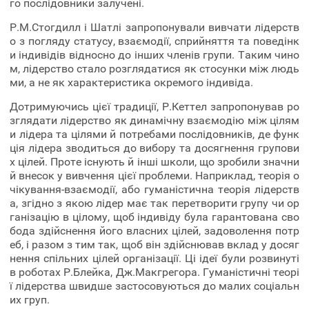
го послідовники залучені.
Р.М.Стогдилл і Шатлі запропонували вивчати лідерств
о з погляду статусу, взаємодії, сприйняття та поведінк
и індивідів відносно до інших членів групи. Таким чино
м, лідерство стало розглядатися як стосунки між людь
ми, а не як характеристика окремого індивіда.
Дотримуючись цієї традиції, Р.Кеттел запропонував ро
зглядати лідерство як динамічну взаємодію між цілям
и лідера та цілями й потребами послідовників, де функ
ція лідера зводиться до вибору та досягнення групови
х цілей. Проте існують й інші школи, що зробили значни
й внесок у вивчення цієї проблеми. Наприклад, теорія о
чікування-взаємодії, або гуманістична теорія лідерств
а, згідно з якою лідер має так перетворити групу чи ор
ганізацію в цілому, щоб індивіду була гарантована сво
бода здійснення його власних цілей, задоволення потр
еб, і разом з тим так, щоб він здійснював вклад у досяг
нення спільних цілей організації. Ці ідеї були розвинуті
в роботах Р.Блейка, Дж.Макгрегора. Гуманістичні теорі
ї лідерства швидше застосовуються до малих соціальн
их груп.