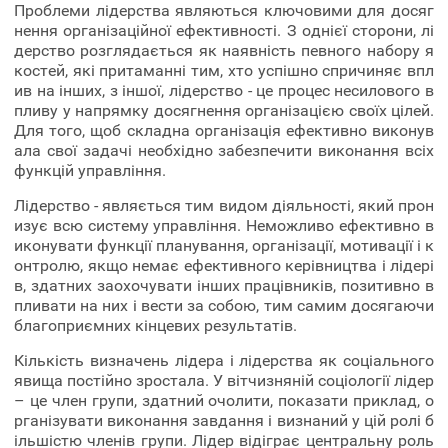
Проблеми лідерства являються ключовими для досяг
нення організаційної ефективності. З однієї сторони, лі
дерство розглядається як наявність певного набору я
костей, які притаманні тим, хто успішно спричиняє впл
ив на інших, з іншої, лідерство - це процес несилового в
пливу у напрямку досягнення організацією своїх цілей.
Для того, щоб складна організація ефективно виконув
ала свої задачі необхідно забезпечити виконання всіх
функцій управління.
Лідерство - являється тим видом діяльності, який прон
изує всю систему управління. Неможливо ефективно в
иконувати функції планування, організації, мотивації і к
онтролю, якщо немає ефективного керівництва і лідері
в, здатних заохочувати інших працівників, позитивно в
пливати на них і вести за собою, тим самим досягаючи
благоприємних кінцевих результатів.
Кількість визначень лідера і лідерства як соціального
явища постійно зростала. У вітчизняній соціології лідер
– це член групи, здатний очолити, показати приклад, о
рганізувати виконання завдання і визнаний у цій ролі б
ільшістю членів групи. Лідер відіграє центральну роль