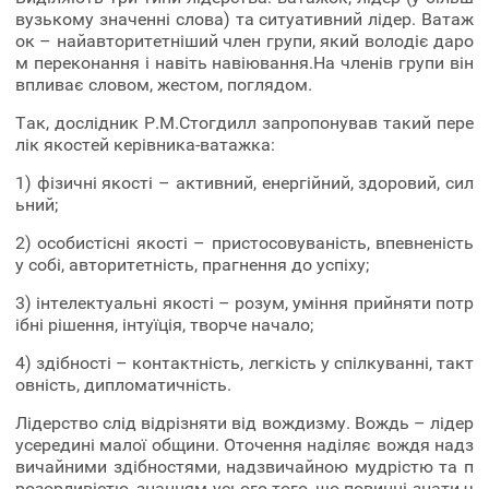
вузькому значенні слова) та ситуативний лідер. Ватаж
ок – найавторитетніший член групи, який володіє даро
м переконання і навіть навіювання.На членів групи він
впливає словом, жестом, поглядом.
Так, дослідник Р.М.Стогдилл запропонував такий пере
лік якостей керівника-ватажка:
1) фізичні якості – активний, енергійний, здоровий, сил
ьний;
2) особистісні якості – пристосовуваність, впевненість
у собі, авторитетність, прагнення до успіху;
3) інтелектуальні якості – розум, уміння прийняти потр
ібні рішення, інтуїція, творче начало;
4) здібності – контактність, легкість у спілкуванні, такт
овність, дипломатичність.
Лідерство слід відрізняти від вождизму. Вождь – лідер
усередині малої общини. Оточення наділяє вождя надз
вичайними здібностями, надзвичайною мудрістю та п
розорливістю, знанням усього того, що повинні знати ч