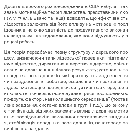
Досить широкого розповсюдження в США набула і так
звана мотиваційна теорія лідерства, представники яко
ї (У.Мітчел, Е.Еванс та інші) доводять, що ефективність
лідерства залежить від його впливу на мотивацію посл
ідовників, на їхню здатність до продуктивного виконан
ня завдання і на задоволення, яке вони відчувають у п
роцесі роботи.
Ця теорія передбачає певну структуру лідерського про
цесу, визначаючи типи лідерської поведінки: підтриму
юче лідерство, директивне лідерство, лідерство, орієнт
оване на досягнення якісного результату; установки та
поведінка послідовників, які враховують задоволення
чи незадоволення роботою, схвалення чи несхвалення
лідера, мотивацію поведінки; ситуативні фактори, що в
ключають, по-перше, індивідуальні риси послідовників,
по-друге, фактор „навколишнього середовища” (постав
лене завдання, система влади в групі і т.д.), що викону
є три функції, від яких залежить вплив лідера на мотив
ацію послідовників: виконання поставленого завданн
я, стабілізація поведінки послідовників, винагорода за
вирішення завдання.