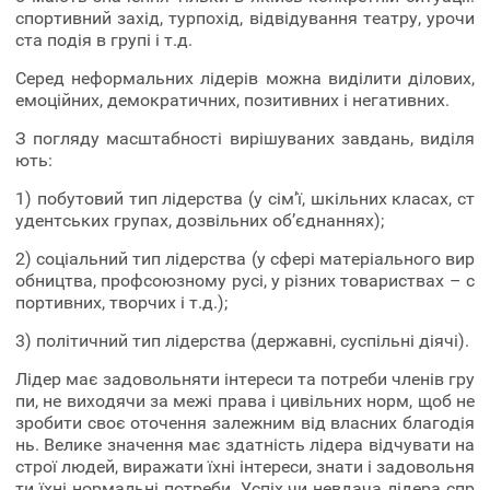
спортивний захід, турпохід, відвідування театру, урочи
ста подія в групі і т.д.
Серед неформальних лідерів можна виділити ділових,
емоційних, демократичних, позитивних і негативних.
З погляду масштабності вирішуваних завдань, виділя
ють:
1) побутовий тип лідерства (у сім’ї, шкільних класах, ст
удентських групах, дозвільних об’єднаннях);
2) соціальний тип лідерства (у сфері матеріального вир
обництва, профсоюзному русі, у різних товариствах – с
портивних, творчих і т.д.);
3) політичний тип лідерства (державні, суспільні діячі).
Лідер має задовольняти інтереси та потреби членів гру
пи, не виходячи за межі права і цивільних норм, щоб не
зробити своє оточення залежним від власних благодія
нь. Велике значення має здатність лідера відчувати на
строї людей, виражати їхні інтереси, знати і задовольня
ти їхні нормальні потреби. Успіх чи невдача лідера спр