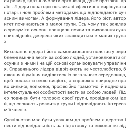
ся ризику, здатні очолити організації, дуже протрібні кр
аїні. Лідери-новатори покликані ефективно вирішувати
і старі, і нові проблеми методами, що відповідають суч
асним вимогам. А формування лідера, його ріст, автор
итет починаються з малої групи. Ось чому так важлив
о зрозуміти основні принципи появи та виховання суча
сних лідерів, джерела яких знаходяться в малих група
х.
Виховання лідера і його самовиховання полягає у виро
бленні вміння вести за собою людей, установлювати ст
осунки з ними і на цій основі організовувати управлінн
я. Справжнього лідера відрізняють не честолюбство, б
ажання й уміння виділитися із загального середовища,
щоб показати свою вищість, а справжнє природне пра
во сильної, вольової, професійно грамотної й водночас
інтелектуальної особистості вести за собою людей. Лід
ер повинен бути головою своєї групи, провідником іде
й, що сприяють розвитку групи і відповідають інтереса
м її членів.
Суспільство має бути уважним до проблем лідерства і
нести відповідальність за підготовку та виховання лід