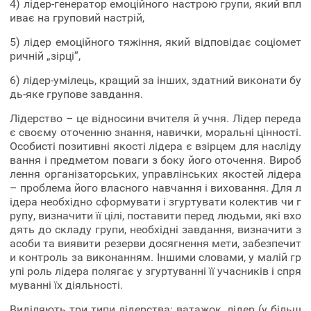
4) лідер-генератор емоційного настрою групи, який впл
иває на груповий настрій,
5) лідер емоційного тяжіння, який відповідає соціомет
ричній „зірці”,
6) лідер-умілець, кращий за інших, здатний виконати бу
дь-яке групове завдання.
Лідерство – це відносини вчителя й учня. Лідер переда
є своєму оточенню знання, навички, моральні цінності.
Особисті позитивні якості лідера є взірцем для насліду
вання і предметом поваги з боку його оточення. Вироб
лення організаторських, управлінських якостей лідера
– проблема його власного навчання і виховання. Для л
ідера необхідно сформувати і згуртувати колектив чи г
рупу, визначити її цілі, поставити перед людьми, які вхо
дять до складу групи, необхідні завдання, визначити з
асоби та виявити резерви досягнення мети, забезпечит
и контроль за виконанням. Іншими словами, у малій гр
упі роль лідера полягає у згуртуванні її учасників і спря
муванні їх діяльності.
Виділяють три типи лідерства: ватажок, лідер (у більш