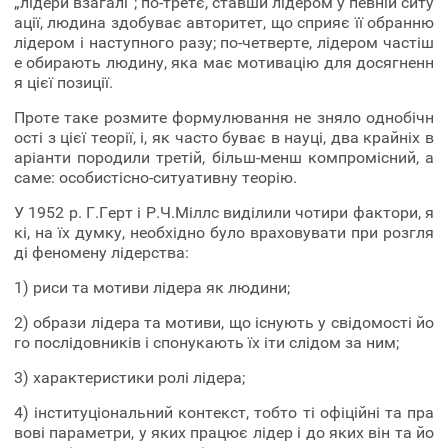
„лідери взагалі”; по-третє, ставши лідером у певній ситу
ації, людина здобуває авторитет, що сприяє її обранню
лідером і наступного разу; по-четверте, лідером частіш
е обирають людину, яка має мотивацію для досягненн
я цієї позиції.
Проте таке розмите формулювання не зняло однобічн
ості з цієї теорії, і, як часто буває в науці, два крайніх в
аріанти породили третій, більш-менш компромісний, а
саме: особистісно-ситуативну теорію.
У 1952 р. Г.Герт і Р.Ч.Міллс виділили чотири фактори, я
кі, на їх думку, необхідно було враховувати при розгля
ді феномену лідерства:
1) риси та мотиви лідера як людини;
2) образи лідера та мотиви, що існують у свідомості йо
го послідовників і спонукають їх іти слідом за ним;
3) характеристики ролі лідера;
4) інституціональний контекст, тобто ті офіційні та пра
вові параметри, у яких працює лідер і до яких він та йо