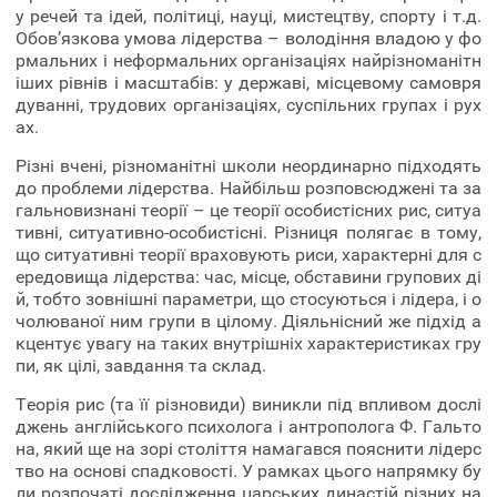
у речей та ідей, політиці, науці, мистецтву, спорту і т.д.
Обов’язкова умова лідерства – володіння владою у фо
рмальних і неформальних організаціях найрізноманітн
іших рівнів і масштабів: у державі, місцевому самовря
дуванні, трудових організаціях, суспільних групах і рух
ах.
Різні вчені, різноманітні школи неординарно підходять
до проблеми лідерства. Найбільш розповсюджені та за
гальновизнані теорії – це теорії особистісних рис, ситуа
тивні, ситуативно-особистісні. Різниця полягає в тому,
що ситуативні теорії враховують риси, характерні для с
ередовища лідерства: час, місце, обставини групових ді
й, тобто зовнішні параметри, що стосуються і лідера, і о
чолюваної ним групи в цілому. Діяльнісний же підхід а
кцентує увагу на таких внутрішніх характеристиках гру
пи, як цілі, завдання та склад.
Теорія рис (та її різновиди) виникли під впливом дослі
джень англійського психолога і антрополога Ф. Гальто
на, який ще на зорі століття намагався пояснити лідерс
тво на основі спадковості. У рамках цього напрямку бу
ли розпочаті дослідження царських династій різних на