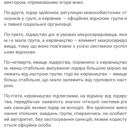
вектором, спрямованим згори вниз.
По-друге, лідер здійснює регуляцію міжособистісних ст
осунків у групі, а керівник – офіційних відносин групи я
к певної соціальної організації.
По-третє, лідерство діє в умовах мікросередовища, яки
м і є мала група, а керівництво – елемент макросередо
вища, тому що воно пов’язане з усією системою суспіл
ьних відносин.
По-четверте, явище лідерства, порівняно з керівництво
м, менш стабільне, висування лідера більшою мірою за
лежить від настрою групи, тоді як керівництво – явище
більш стабільне, що мало залежить від групового наст
рою.
По-п’яте, керівництво підлеглими, на відміну від лідерс
тва, передбачає наявність значно чіткішої системи різ
них санкцій, якими лідер не володіє. Він здійснює вико
нання спільних завдань групи, спираючись на особист
ий авторитет, без застосування санкцій, якими користу
ється офіційна особа.