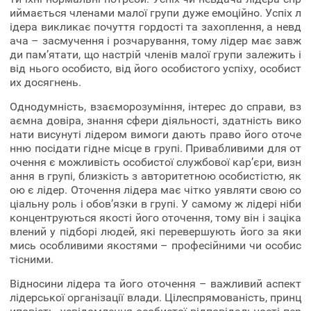
иймається членами малої групи дуже емоційно. Успіх л
ідера викликає почуття гордості та захоплення, а невд
ача – засмучення і розчарування, тому лідер має завж
ди пам’ятати, що настрій членів малої групи залежить і
від нього особисто, від його особистого успіху, особист
их досягнень.
Однодумність, взаєморозуміння, інтерес до справи, вз
аємна довіра, знання сфери діяльності, здатність вико
нати висунуті лідером вимоги дають право його оточе
нню посідати гідне місце в групі. Привабливими для от
очення є можливість особистої службової кар’єри, визн
ання в групі, близкість з авторитетною особистістю, як
ою є лідер. Оточення лідера має чітко уявляти свою со
ціальну роль і обов’язки в групі. У самому ж лідері ніби
концентруються якості його оточення, тому він і заціка
влений у підборі людей, які перевершують його за яки
мись особливими якостями – професійними чи особис
тісними.
Відносини лідера та його оточення – важливий аспект
лідерської організації влади. Цілеспрямованість, принц