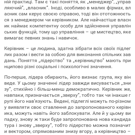
ній практиці. Там є такі поняття, як „менеджер”, „управ
ляючий”, „власник”. Іноді, особливо в малих фірмах, вл
асник сам керує своєю справою, тоді він ототожнюєть
ся з менеджером чи керівником. Але найчастіше власн
ик наймає компетентну особу для здійснення управлін
ських функцій, тому що управління – це мистецтво, яке
вимагає певних знань і навичок.
Керівник – це людина, здатна зібрати всіх своїх підлег
лих разом і вести за собою для виконання спільних зав
дань. Поняття „лідерство” та „керівництво” мають при
нципово різні соціальні і психологічні значення.
По-перше, лідера обирають, його визнає група, яку він
веде. У цьому значенні лідер завжди висувається „зни
зу”, стихійно і більш-менш демократично. Керівник же,
навпаки, призначається „зверху”, тобто так чи інакше г
рупі його нав’язують. Ведені, підлеглі можуть по-різном
у виявляти своє ставлення до запропонованого керівн
ика, можуть навіть його заблокувати. Але й у цьому ви
падку, знову ж таки буде запропонована нова кандида
тура і знову „зверху”, тобто лідерство можна позначит
и вектором, спрямованим знизу вгору, а керівництво –