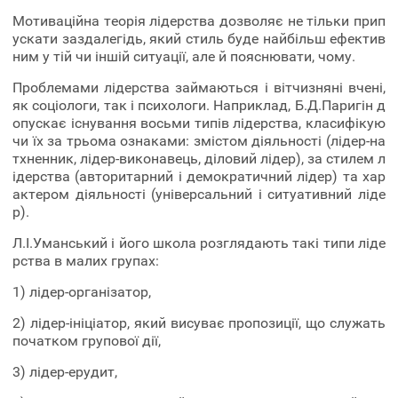
Мотиваційна теорія лідерства дозволяє не тільки прип
ускати заздалегідь, який стиль буде найбільш ефектив
ним у тій чи іншій ситуації, але й пояснювати, чому.
Проблемами лідерства займаються і вітчизняні вчені,
як соціологи, так і психологи. Наприклад, Б.Д.Паригін д
опускає існування восьми типів лідерства, класифікую
чи їх за трьома ознаками: змістом діяльності (лідер-на
тхненник, лідер-виконавець, діловий лідер), за стилем л
ідерства (авторитарний і демократичний лідер) та хар
актером діяльності (універсальний і ситуативний ліде
р).
Л.І.Уманський і його школа розглядають такі типи ліде
рства в малих групах:
1) лідер-організатор,
2) лідер-ініціатор, який висуває пропозиції, що служать
початком групової дії,
3) лідер-ерудит,