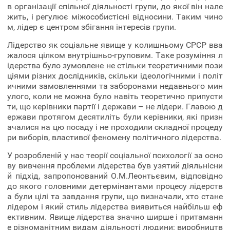
в організації спільної діяльності групи, до якої він нале
жить, і регулює міжособистісні відносини. Таким чино
м, лідер є центром збігання інтересів групи.
Лідерство як соціальне явище у колишньому СРСР вва
жалося цілком внутрішньо-груповим. Таке розуміння л
ідерства було зумовлене не стільки теоретичними пози
ціями різних дослідників, скільки ідеологічними і політ
ичними замовленнями та заборонами недавнього мин
улого, коли не можна було навіть теоретично припусти
ти, що керівники партії і держави – не лідери. Главою д
ержави протягом десятиліть були керівники, які призн
ачалися на цю посаду і не проходили складної процеду
ри виборів, властивої феномену політичного лідерства.
У розробленій у нас теорії соціальної психології за осно
ву вивчення проблеми лідерства був узятий діяльнісни
й підхід, запропонований О.М.Леонтьєвим, відповідно
до якого головними детермінантами процесу лідерств
а були цілі та завдання групи, що визначали, хто стане
лідером і який стиль лідерства виявиться найбільш еф
ективним. Явище лідерства значно ширше і притаманн
е різноманітним видам діяльності людини: виробництв