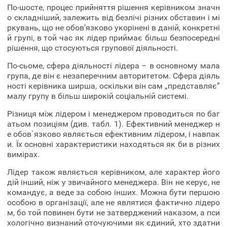
По-шосте, процес прийняття рішення керівником значн
о складніший, залежить від безлічі різних обставин і мі
ркувань, що не обов’язково укорінені в даній, конкретні
й групі, в той час як лідер приймає більш безпосередні
рішення, що стосуються групової діяльності.
По-сьоме, сфера діяльності лідера – в основному мала
група, де він є незаперечним авторитетом. Сфера діяль
ності керівника ширша, оскільки він сам „представляє”
малу групу в більш широкій соціальній системі.
Різниця між лідером і менеджером проводиться по баг
атьом позиціям (див. табл. 1). Ефективний менеджер н
е обов`язково являється ефективним лідером, і навпак
и. Їх основні характеристики находяться як би в різних
вимірах.
Лідер також являється керівником, але характер його
дій інший, ніж у звичайного менеджера. Він не керує, не
командує, а веде за собою інших. Можна бути першою
особою в організації, але не являтися фактично лідеро
м, бо той повинен бути не затверджений наказом, а пси
хологічно визнаний оточуючими як єдиний, хто здатни