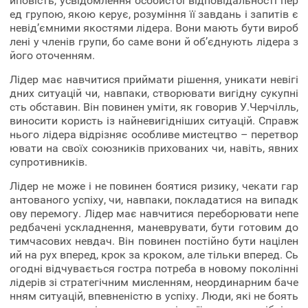
иповість, усвідомлення особистої відповідальності пер
ед групою, якою керує, розуміння її завдань і запитів є
невід’ємними якостями лідера. Вони мають бути вироб
лені у членів групи, бо саме вони й об’єднують лідера з
його оточенням.
Лідер має навчитися приймати рішення, уникати невігі
дних ситуацій чи, навпаки, створювати вигідну сукупні
сть обставин. Він повинен уміти, як говорив У.Черчілль,
виносити користь із найневигідніших ситуацій. Справж
нього лідера відрізняє особливе мистецтво – перетвор
ювати на своїх союзників прихованих чи, навіть, явних
супротивників.
Лідер не може і не повинен боятися ризику, чекати гар
антованого успіху, чи, навпаки, покладатися на випадк
ову перемогу. Лідер має навчитися переборювати непе
редбачені ускладнення, маневрувати, бути готовим до
тимчасових невдач. Він повинен постійно бути націлен
ий на рух вперед, крок за кроком, але тільки вперед. Сь
огодні відчувається гостра потреба в новому поколінні
лідерів зі стратегічним мисленням, неординарним баче
нням ситуацій, впевненістю в успіху. Люди, які не боять