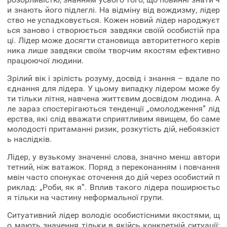
и знають його підлеглі. На відміну від вождизму, лідер
ство не успадковується. Кожен новий лідер народжуєт
ься заново і створюється завдяки своїй особистій пра
ці. Лідер може досягти становища авторитетного керів
ника лише завдяки своїм творчим якостям ефективно
працюючої людини.
Зрілий вік і зрілість розуму, досвід і знання – вдале по
єднання для лідера. У цьому випадку лідером може бу
ти тільки літня, навчена життєвим досвідом людина. А
ле зараз спостерігаються тенденції „омолодження” лід
ерства, які слід вважати сприятливим явищем, бо саме
молодості притаманні ризик, розкутість дій, небоязкіст
ь наслідків.
Лідер, у вузькому значенні слова, значно менш автори
тетний, ніж ватажок. Поряд з переконанням і повчання
мвін часто спонукає оточення до дій через особистий п
риклад: „Роби, як я”. Вплив такого лідера поширюєтьс
я тільки на частину неформальної групи.
Ситуативний лідер володіє особистісними якостями, щ
о мають значення тільки в якійсь конкретній ситуації: