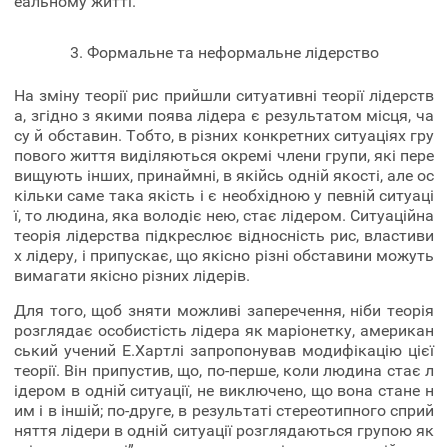
еальному житті.
3. Формальне та неформальне лідерство
На зміну теорії рис прийшли ситуативні теорії лідерств
а, згідно з якими поява лідера є результатом місця, ча
су й обставин. Тобто, в різних конкретних ситуаціях гру
пового життя виділяються окремі члени групи, які пере
вищують інших, принаймні, в якійсь одній якості, але ос
кільки саме така якість і є необхідною у певній ситуаці
ї, то людина, яка володіє нею, стає лідером. Ситуаційна
теорія лідерства підкреслює відносність рис, властиви
х лідеру, і припускає, що якісно різні обставини можуть
вимагати якісно різних лідерів.
Для того, щоб зняти можливі заперечення, ніби теорія
розглядає особистість лідера як маріонетку, американ
ський учений Е.Хартлі запропонував модифікацію цієї
теорії. Він припустив, що, по-перше, коли людина стає л
ідером в одній ситуації, не виключено, що вона стане н
им і в іншій; по-друге, в результаті стереотипного сприй
няття лідери в одній ситуації розглядаються групою як