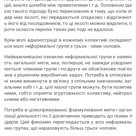
цій, аналіз шлюбів між правителями і т.д. Основною іде
єю такого підходу було переконання в тому, що коли лі
дер має якості, які передаються спадково і відрізняют
ь його від послідовників, то ці якості можна виділити, п
роте скласти перелік таких рис тоді не вдалося.
Крім волі адміністрації в кожному колективі складают
ься малі
неформальні групи
з трьох - семи чоловік.
Найважливішою ознакою неформальної групи є наявні
сть загальної мети, яка, по-перше, не завжди усвідомл
юється членами групи і по-друге не обов'язкове пов'яз
ана з рішенням виробничих задач. Потреба в спілкуван
ні може виникнути в зв'язку з спільним навчанням, заг
альним хобі і т.д. цілі малої групи можуть бути позитив
ними, тобто сприяти згуртованості колективу, нейтрал
ьними або негативними.
Потреба в цілеспрямуванні, формулюванні мети і орган
ізації діяльності по її досягненню приводить до появи
л
ідерів
. Цей феномен переглядається у всіх неформаль
них групах, що нараховують більш трьох чоловік.