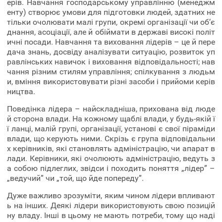
ерів. Навчання господарському управлінню (менеджм
енту) створює умови для підготовки людей, здатних не
тільки очолювати малі групи, окремі організації чи об’є
днання, асоціації, але й обіймати в державі високі політ
ичні посади. Навчання та виховання лідерів – це й пере
дача знань, досвіду аналізувати ситуацію, розвиток уп
равлінських навичок і виховання відповідальності; нав
чання різним стилям управління; спілкування з людьм
и, вміння використовувати різні засоби і прийоми керів
ництва.
Поведінка лідера – найскладніша, прихована від люде
й сторона влади. На кожному щаблі влади, у будь-якій ї
ї ланці, малій групі, організації, установі є свої піраміди
влади, що керують ними. Скрізь є група відповідальни
х керівників, які становлять адміністрацію, чи апарат в
лади. Керівники, які очолюють адміністрацію, ведуть з
а собою підлеглих, звідси і походить поняття „лідер” –
„ведучий” чи „той, що йде попереду”.
Дуже важливо зрозуміти, яким чином лідери впливают
ь на інших. Деякі лідери використовують свою позицій
ну владу. Інші в цьому не мають потреби, тому що наді