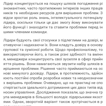
Лідер концентрується на пошуку шляхів погодження рі
зноманітних, часто протилежних інтересів інших праців
ників та необхідних ресурсів для вирішення проблем. З
відси зростає роль знань, інтелектуального потенціалу
лідера, оскільки тільки це дає змогу йому виконувати
його функції і знаходити та ставити проблеми перед ін
шими членами команди.
Лідери будують свої стосунки з підлеглими на довірі, м
отивуючи і надихаючи їх. Вони кладуть довіру в основу
групової та сумісної роботи. Щодо професіоналізму, то
використовуючи його, а також різні здібності та вмінн
я, менеджери концентрують свої зусилля в сфері прийн
яття рішень. Вони намагаються звузити набір шляхів в
ирішення проблеми. Рішення часто приймаються на ос
нові минулого досвіду. Лідери, в протилежність, здійсн
юють постійні спроби розробки нових та неоднозначни
х вирішень проблеми. Очевидно, що на практиці не спо
стерігається ідеального дотримання цих двох типів від
носин управління. Дослідження показали, що значна гр
упа менеджерів в більшості володіє лідерськими якост
ями. Однак, зворотній варіант також зустрічається в р