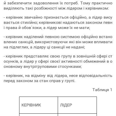
й забезпечити задоволення їх потреб. Тому практично
виділяють такі розбіжності між лідером і керівником:
- керівник звичайно признається офіційно, а лідер вису
вається стихійно; керівникові надаються законом певн
і права й обов`язки, а лідер може їх не мати;
- керівник наділений певною системою офіційно встано
влених санкцій, використовуючи які він може впливати
на підлеглих, а лідеру ці санкції не надані;
- керівник представляє свою групу в зовнішній сфері ст
осунків, а лідер у сфері своєї активності обмежений в о
сновному внутрігруповими стосунками;
- керівник, на відміну від лідера, несе відповідальність
перед законом за стан справ у групі.
Таблиця 1
КЕРІВНИК
ЛІДЕР