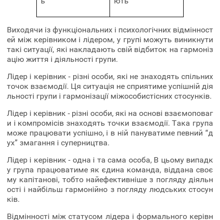
ь
ють
Виходячи із функціональних і психологічних відмінност
ей між керівником і лідером, у групі можуть виникнути
такі ситуації, які накладають свій відбиток на гармоніз
ацію життя і діяльності групи.
Лідер і керівник - різні особи, які не знаходять спільних
точок взаємодії. Ця ситуація не сприятиме успішній дія
льності групи і гармонізації міжособистісних стосунків.
Лідер і керівник - різні особи, які на основі взаємоповаг
и і компромісів знаходять точки взаємодії. Така група
може працювати успішно, і в ній пануватиме певний “д
ух” змагання і суперництва.
Лідер і керівник - одна і та сама особа, В цьому випадк
у група працюватиме як єдина команда, віддана своє
му капітанові, тобто найефективніше з погляду діяльн
ості і найбільш гармонійно з погляду людських стосун
ків.
Відмінності між статусом лідера і формального керівн