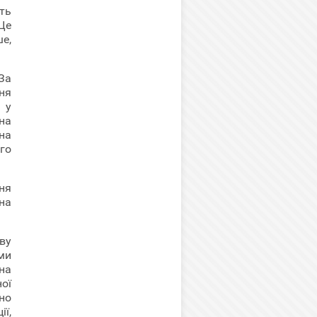
ть
Це
е,
За
ня
 у
на
 на
го
ня
на
ву
ми
на
ої
но
ї,