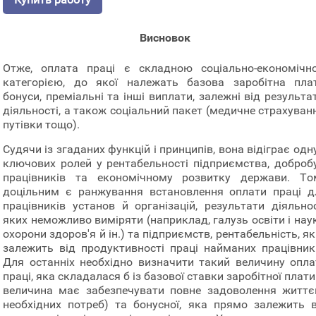
Висновок
Отже, оплата праці є складною соціально-економічн
категорією, до якої належать базова заробітна плат
бонуси, преміальні та інші виплати, залежні від результа
діяльності, а також соціальний пакет (медичне страхуван
путівки тощо).
Судячи із згаданих функцій і принципів, вона відіграє одн
ключових ролей у рентабельності підприємства, добробу
працівників та економічному розвитку держави. То
доцільним є ранжування встановлення оплати праці д
працівників установ й організацій, результати діяльнос
яких неможливо виміряти (наприклад, галузь освіти і нау
охорони здоров'я й ін.) та підприємств, рентабельність, я
залежить від продуктивності праці найманих працівникі
Для останніх необхідно визначити такий величину опла
праці, яка складалася б із базової ставки заробітної плати 
величина має забезпечувати повне задоволення життє
необхідних потреб) та бонусної, яка прямо залежить в