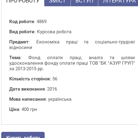
ПРО РОБОТУ
ЗМІСТ
ВСТУП
ЛІТЕРАТУРА
Код роботи
: 4869
Вид роботи
: Курсова робота
Предмет
: Економіка праці та соціально-трудові
відносини
Тема
: Фонд оплати праці, аналіз та шляхи
удосконалення фонду оплати праці ТОВ "БК "АЗУР ГРУП"
за 2013-2015 рр.
Кількість сторінок
: 56
Дата виконання
: 2016
Мова написання
: українська
Ціна
: 400 грн
Купить работу