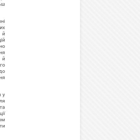
ьш
ні
их
 й
ій
но
ня
 й
го
до
ня
 у
ля
та
ії
ом
ти