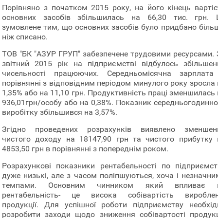
Порівняно з початком 2015 року, на його кінець вартіс
основних засобів збільшилась на 66,30 тис. грн. 
зумовлене тим, що основних засобів було придбано більш
ніж списано.
ТОВ "БК "АЗУР ГРУП" забезпечене трудовими ресурсами. 
звітний 2015 рік на підприємстві відбулось збільшен
чисельності працюючих. Середньомісячна зарплата
порівнянні з відповідним періодом минулого року зросла 
1,35% або на 11,10 грн. Продуктивність праці зменшилась
936,01грн/особу або на 0,38%. Показник середньогодинно
виробітку збільшився на 3,57%.
Згідно проведених розрахунків виявлено зменшен
чистого доходу на 18147,90 грн та чистого прибутку 
4853,50 грн в порівнянні з попереднім роком.
Розрахункові показники рентабельності по підприємст
дуже низькі, але з часом поліпшуються, хоча і незначни
темпами. Основним чинником який впливає 
рентабельність- це висока собівартість вироблен
продукції. Для успішної роботи підприємству необхід
розробити заходи щодо зниження собівартості продукці