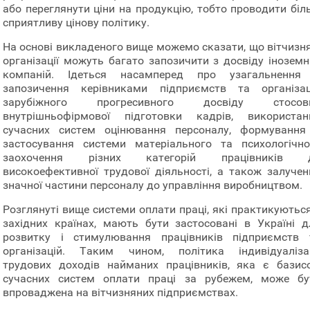
або переглянути ціни на продукцію, тобто проводити біл
сприятливу цінову політику.
На основі викладеного вище можемо сказати, що вітчизня
організації можуть багато запозичити з досвіду іноземн
компаній. Ідеться насамперед про узагальнення
запозичення керівниками підприємств та організац
зарубіжного прогресивного досвіду стосов
внутрішньофірмової підготовки кадрів, використан
сучасних систем оцінювання персоналу, формування
застосування системи матеріального та психологічно
заохочення різних категорій працівників 
високоефективної трудової діяльності, а також залучен
значної частини персоналу до управління виробництвом.
Розглянуті вище системи оплати праці, які практикуються
західних країнах, мають бути застосовані в Україні д
розвитку і стимулювання працівників підприємств 
організацій. Таким чином, політика індивідуалізац
трудових доходів найманих працівників, яка є базис
сучасних систем оплати праці за рубежем, може бу
впроваджена на вітчизняних підприємствах.