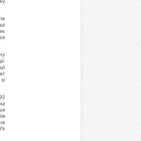
ку
ів
нші
ає
ся
ту
ї.
ії
ат
зі
92
оці
ше
ів
ача
8%