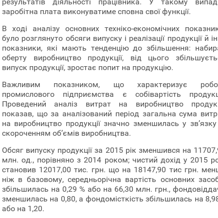
результатів діяльності працівника. У такому випад
заробітна плата виконуватиме сповна свої функції.
В ході аналізу основних техніко-економічних показник
було розглянуто обсяги випуску і реалізації продукції й і
показники, які мають тенденцію до збільшення: набир
оберту виробництво продукції, від цього збільшуєть
випуск продукції, зростає попит на продукцію.
Важливим показником, що характеризує робо
промислового підприємства є собівартість продукці
Проведений аналіз витрат на виробництво продукц
показав, що за аналізований період загальна сума витр
на виробництво продукції значно зменшилась у зв’язку 
скороченням об’ємів виробництва.
Обсяг випуску продукції за 2015 рік зменшився на 11707,
млн. од., порівняно з 2014 роком; чистий дохід у 2015 р
становив 12017,00 тис. грн. що на 18147,90 тис грн. мен
ніж в базовому, середньорічна вартість основних засоб
збільшилась на 0,29 % або на 66,30 млн. грн., фондовідд
зменшилась на 0,80, а фондомісткість збільшилась на 8,9
або на 1,20.