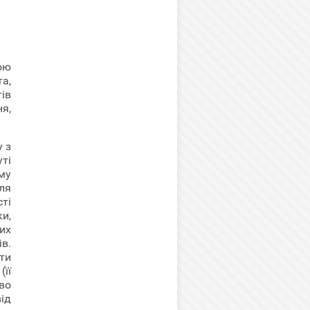
ою
а,
тів
ня,
у з
ті
му
ля
ті
ки,
ких
в.
ти
(її
во
ід