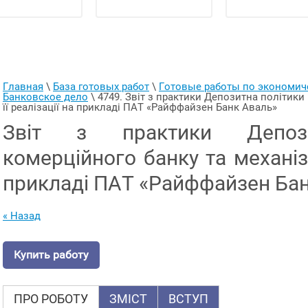
Главная
 \ 
База готовых работ
 \ 
Готовые работы по экономи
Банковское дело
 \ 
4749. Звіт з практики Депозитна політики 
її реалізації на прикладі ПАТ «Райффайзен Банк Аваль»
Звіт з практики Депози
комерційного банку та механізм
прикладі ПАТ «Райффайзен Ба
« Назад
Купить работу
ПРО РОБОТУ
ЗМІСТ
ВСТУП