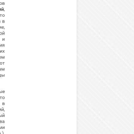
ов
ий
,
то
 в
е,
ой
 и
ия
их
ом
ют
ам
ды
ые
то
 в
й,
ый
ва
ми
),