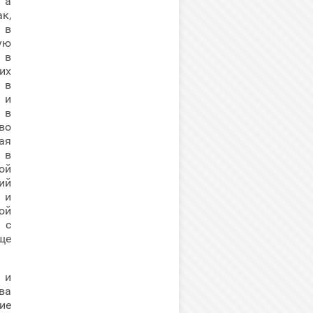
 а
к,
 в
ую
 в
их
 в
 и
 в
во
ая
 в
ой
ий
 и
ой
 с
ще
 и
ва
ие