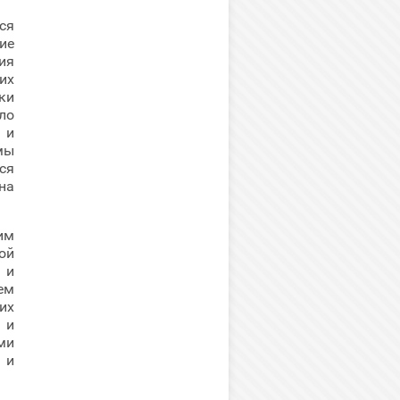
ся
ие
ия
их
ки
ло
 и
мы
ся
на
им
ой
 и
ем
их
 и
ми
 и