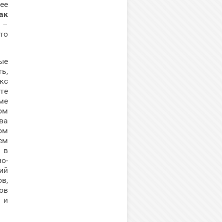
ее
ак
 –
то
ые
ь,
кс
те
ме
ом
ва
ом
ем
 в
о-
ий
в,
ов
 и