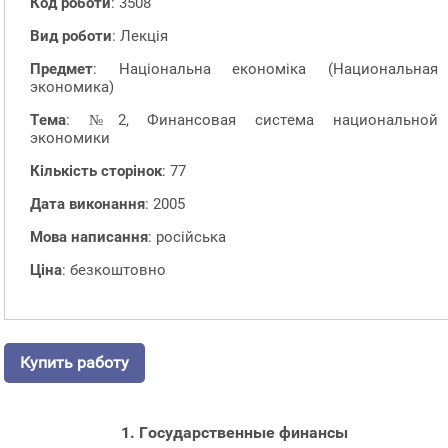
Код роботи
: 3508
Вид роботи
: Лекція
Предмет
: Національна економіка (Национальная
экономика)
Тема
: №2, Финансовая система национальной
экономики
Кількість сторінок
: 77
Дата виконання
: 2005
Мова написання
: російська
Ціна
: безкоштовно
Купить работу
1. Государственные финансы