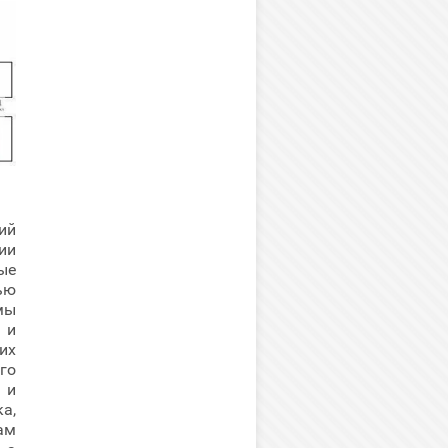
ий
ии
ые
ью
мы
 и
их
го
 и
а,
ам