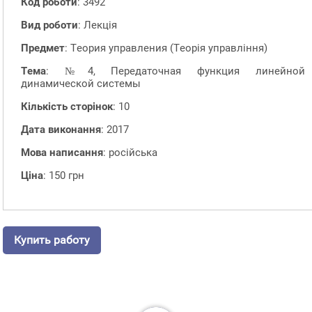
Код роботи
: 3492
Вид роботи
: Лекція
Предмет
: Теория управления (Теорія управління)
Тема
: №4, Передаточная функция линейной
динамической системы
Кількість сторінок
: 10
Дата виконання
: 2017
Мова написання
: російська
Ціна
: 150 грн
Купить работу