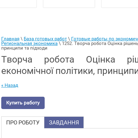
Главная
 \ 
База готовых работ
 \ 
Готовые работы по экономи
Региональная экономика
 \ 
1252. Творча робота Оцінка рішень 
принципи та підходи
Творча робота Оцінка рі
економічної політики, принципи
« Назад
Купить работу
ПРО РОБОТУ
ЗАВДАННЯ