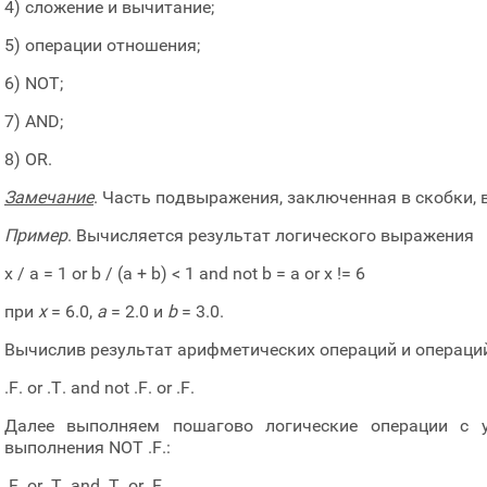
4) сложение и вычитание;
5) операции отношения;
6) NOT;
7) AND;
8) OR.
Замечание
. Часть подвыражения, заключенная в скобки, 
Пример
. Вычисляется результат логического выражения
x / a = 1 or b / (a + b) < 1 and not b = a or x != 6
при
x
= 6.0,
a
= 2.0 и
b
= 3.0.
Вычислив результат арифметических операций и операци
.F. or .T. and not .F. or .F.
Далее выполняем пошагово логические операции с у
выполнения NOT .F.:
.F. or .T. and .T. or .F.