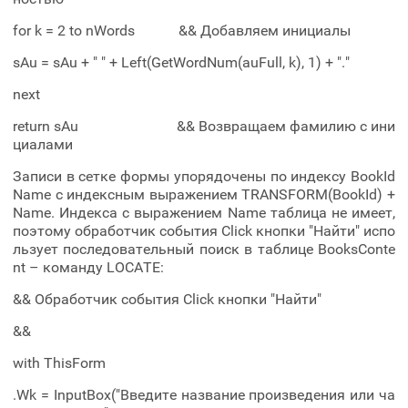
for k = 2 to nWords && Добавляем инициалы
sAu = sAu + " " + Left(GetWordNum(auFull, k), 1) + "."
next
return sAu && Возвращаем фамилию с ини
циалами
Записи в сетке формы упорядочены по индексу BookId
Name с индексным выражением TRANSFORM(BookId) +
Name. Индекса с выражением Name таблица не имеет,
поэтому обработчик события Click кнопки "Найти" испо
льзует последовательный поиск в таблице BooksConte
nt – команду LOCATE:
&& Обработчик события Click кнопки "Найти"
&&
with ThisForm
.Wk = InputBox("Введите название произведения или ча