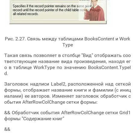
Рис. 2.27. Связь между таблицами BooksContent и Work
Type
Такая связь позволяет в столбце "Вид" отображать соо
тветствующее название вида произведения, находя ег
о в таблице WorkType по значению BooksContent.TypeI
d.
Заголовок надписи Label2, расположенной над сеткой
формы, отображает название книги и фамилии (с иниц
иалами) ее авторов. Изменяет заголовок обработчик с
обытия AfterRowColChange сетки формы:
&& Обработчик события AfterRowColChange сетки Grid1
формы "Содержание книг"
&&