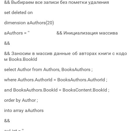
&& Выбираем все записи без пометки удаления
set deleted on
dimension aAuthors(20)
aAuthors = '' && Инициализация массива
&&
&& Заносим в массив данные об авторах книги с кодо
м Books.BookId
select Author from Authors, BooksAuthors ;
where Authors.AuthorId = BooksAuthors.AuthorId ;
and BooksAuthors.BookId = BooksContent.BookId ;
order by Author ;
into array aAuthors
&&
auList = ''