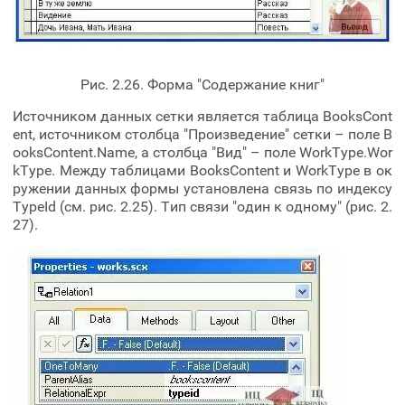
Рис. 2.26. Форма "Содержание книг"
Источником данных сетки является таблица BooksCont
ent, источником столбца "Произведение" сетки – поле B
ooksContent.Name, а столбца "Вид" – поле WorkType.Wor
kType. Между таблицами BooksContent и WorkType в ок
ружении данных формы установлена связь по индексу
TypeId (см. рис. 2.25). Тип связи "один к одному" (рис. 2.
27).