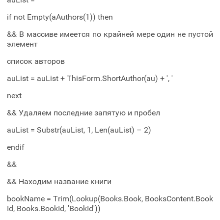
if not Empty(aAuthors(1)) then
&& В массиве имеется по крайней мере один не пустой
элемент
список авторов
auList = auList + ThisForm.ShortAuthor(au) + ', '
next
&& Удаляем последние запятую и пробел
auList = Substr(auList, 1, Len(auList) – 2)
endif
&&
&& Находим название книги
bookName = Trim(Lookup(Books.Book, BooksContent.Book
Id, Books.BookId, 'BookId'))