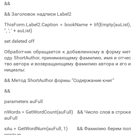
&&
&& Заголовок надписи Label2
ThisForm.Label2.Caption = bookName + Iif(Empty(auList),
'', '; ' + auList)
set deleted off
Обработчик обращается к добавленному в форму мет
оду ShortAuthor, принимающему фамилию, имя и отчес
тво автора и возвращающему фамилию автора и его и
нициалы:
&& Метод ShortAuthor формы "Содержание книг"
&&
parameters auFull
nWords = GetWordCount(auFull) && Число слов в строке
auFull
sAu = GetWordNum(auFull, 1) && Фамилию берем пол
ностью