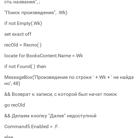
сть названия", ;
"Поиск произведения", .Wk)
if not Empty(.Wk)
set exact off
recOld = Recno( )
locate for BooksContent.Name =.Wk
if not Found( ) then
MessageBox('Произведение по строке ' +.Wk + ' не найде
но', 48)
&& Возврат к записи, с которой был начат поиск
go recOld
&& Делаем кнопку "Далее" недоступной
Command5.Enabled = .F.
else