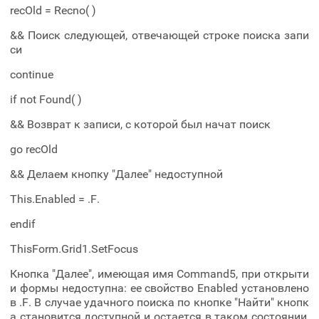
recOld = Recno( )
&& Поиск следующей, отвечающей строке поиска запи
си
continue
if not Found( )
&& Возврат к записи, с которой был начат поиск
go recOld
&& Делаем кнопку "Далее" недоступной
This.Enabled = .F.
endif
ThisForm.Grid1.SetFocus
Кнопка "Далее", имеющая имя Command5, при открыти
и формы недоступна: ее свойство Enabled установлено
в .F. В случае удачного поиска по кнопке "Найти" кнопк
а становится доступной и остается в таком состоянии,