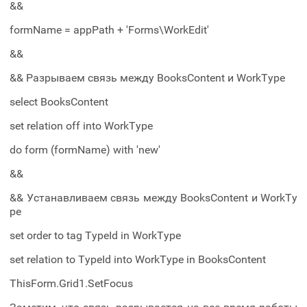
&&
formName = appPath + 'Forms\WorkEdit'
&&
&& Разрываем связь между BooksContent и WorkType
select BooksContent
set relation off into WorkType
do form (formName) with 'new'
&&
&& Устанавливаем связь между BooksContent и WorkTy
pe
set order to tag TypeId in WorkType
set relation to TypeId into WorkType in BooksContent
ThisForm.Grid1.SetFocus