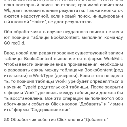
пока повторный поиск по строке, хранимой свойством
Wk, дает положительные результаты. Также кнопка ок
ажется недоступной, если новый поиск, инициированн
ый кнопкой "Найти", не даст результатов.
Оба обработчика в случае неудачного поиска не меня
ют позиции таблицы BooksContent, выполняя команду
GO recOld.
Ввод новой или редактирование существующей записи
таблицы BooksContent выполняется в форме WorkEdit.
Чтобы ввести значение вида произведения, необходим
о разорвать связь между таблицами BooksContent (род
ительской) и WorkType (дочерней). Если этого не сдела
ть, то позиция таблицы WorkType будет определяться з
начение TypeId родительской таблицы. После закрыти
я формы WorkType связь между таблицами должна бы
ть восстановлена. Все эти операции выполняются обр
аботчиками события Click кнопок "Добавить" и "Измен
ить" формы "Содержание книг".
&& Обработчик события Click кнопки "Добавить"