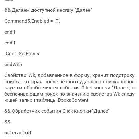
&& Делаем доступной кнопку "Далее"
Command5.Enabled = .T.
endif
endif
.Grid1.SetFocus
endWith
Свойство Wk, добавленное в форму, хранит подстроку
поиска, которая после первого удачного поиска испол
ьзуется обработчиком события Click кнопки "Далее", о
беспечивающим поиск по значению свойства Wk следу
ющей записи таблицы BooksContent:
&& Обработчик события Click кнопки "Далее"
&&
set exact off