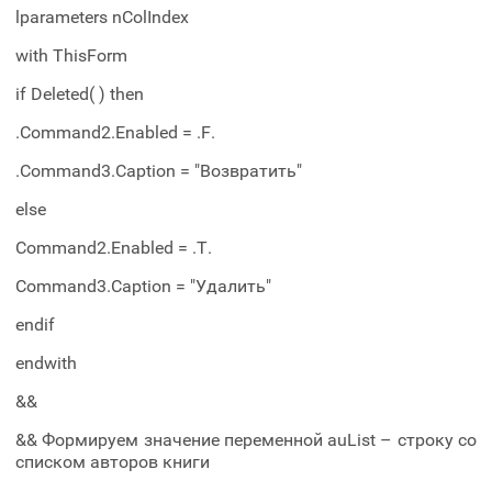
lparameters nColIndex
with ThisForm
if Deleted( ) then
.Command2.Enabled = .F.
.Command3.Caption = "Возвратить"
else
Command2.Enabled = .T.
Command3.Caption = "Удалить"
endif
endwith
&&
&& Формируем значение переменной auList – строку со
списком авторов книги